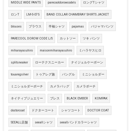
MIDDLE WIDE PANTS
parecooldorowcodels
ロングTシャツ
ロンT
LM-S-075
BAND COLLAR CHAMBRAY SHIRTS JACKET
blouses
ブラウス
半袖シャツ
pajamas
パジャマパンツ
PARECOOL DOROW CODE L/S
カットソー
ツキ パンツ
miharayasuhiro
maisonmiharayasuhiro
ミハラヤスヒロ
splitsneaker
ローテクスニーカー
ナイジェルケーボーン
touaregsilver
トゥアレグ族
バングル
ミニショルダー
ミニショルダーポーチ
カメラバッグ
カメラポーチ
ネイティブジュエリー
ブレス
BLACK EMBER
KOMPAK
doctorcoat
ドクターコート
シャツコート
DOCTOR COAT
SEEALL店舗
seeallシャツ
seeallバンドカラーシャツ