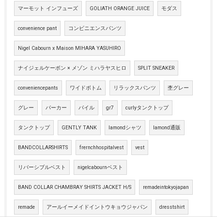
マーモット インフューズ
GOLIATH ORANGE JUICE
モダス
convenience pant
コンビニエンスパンツ
Nigel Cabourn x Maison MIHARA YASUHIRO
ナイジェルケーボン × メゾン ミハラヤスヒロ
SPLIT SNEAKER
conveniencepants
ワイドボトム
リラックスパンツ
杢グレー
グレー
パーカー
パイル
gr7
curlyタンクトップ
タンクトップ
GENTLY TANK
lamondシャツ
lamond通販
BANDCOLLARSHIRTS
frernchhospitalvest
vest
リバーシブルベスト
nigelcabournベスト
BAND COLLAR CHAMBRAY SHIRTS JACKET H/S
remadeintokyojapan
remade
アールイーメイドイントウキョウジャパン
dresstshirt