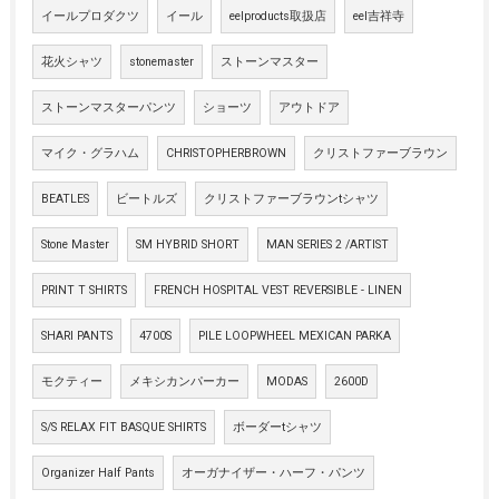
イールプロダクツ
イール
eelproducts取扱店
eel吉祥寺
花火シャツ
stonemaster
ストーンマスター
ストーンマスターパンツ
ショーツ
アウトドア
マイク・グラハム
CHRISTOPHERBROWN
クリストファーブラウン
BEATLES
ビートルズ
クリストファーブラウンtシャツ
Stone Master
SM HYBRID SHORT
MAN SERIES 2 /ARTIST
PRINT T SHIRTS
FRENCH HOSPITAL VEST REVERSIBLE - LINEN
SHARI PANTS
4700S
PILE LOOPWHEEL MEXICAN PARKA
モクティー
メキシカンパーカー
MODAS
2600D
S/S RELAX FIT BASQUE SHIRTS
ボーダーtシャツ
Organizer Half Pants
オーガナイザー・ハーフ・パンツ