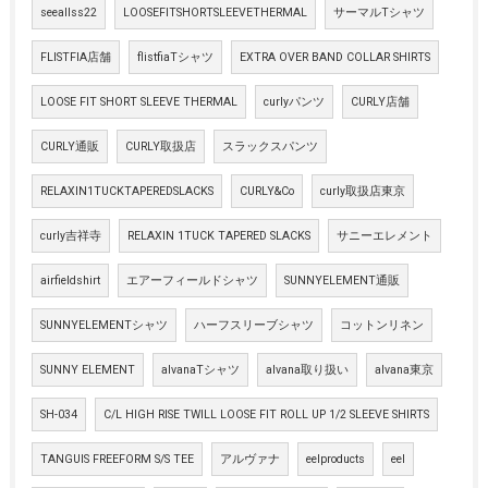
seeallss22
LOOSEFITSHORTSLEEVETHERMAL
サーマルTシャツ
FLISTFIA店舗
flistfiaTシャツ
EXTRA OVER BAND COLLAR SHIRTS
LOOSE FIT SHORT SLEEVE THERMAL
curlyパンツ
CURLY店舗
CURLY通販
CURLY取扱店
スラックスパンツ
RELAXIN1TUCKTAPEREDSLACKS
CURLY&Co
curly取扱店東京
curly吉祥寺
RELAXIN 1TUCK TAPERED SLACKS
サニーエレメント
airfieldshirt
エアーフィールドシャツ
SUNNYELEMENT通販
SUNNYELEMENTシャツ
ハーフスリーブシャツ
コットンリネン
SUNNY ELEMENT
alvanaTシャツ
alvana取り扱い
alvana東京
SH-034
C/L HIGH RISE TWILL LOOSE FIT ROLL UP 1/2 SLEEVE SHIRTS
TANGUIS FREEFORM S/S TEE
アルヴァナ
eelproducts
eel