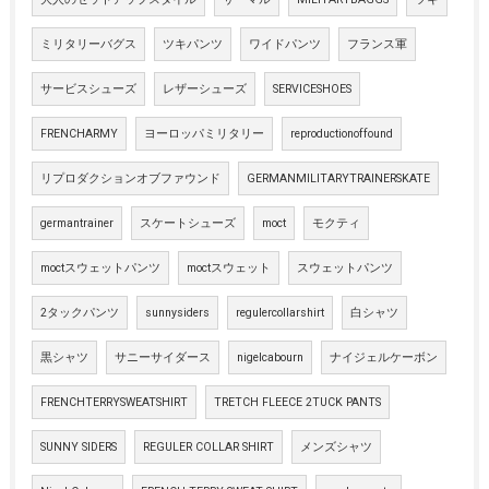
ミリタリーバグス
ツキパンツ
ワイドパンツ
フランス軍
サービスシューズ
レザーシューズ
SERVICESHOES
FRENCHARMY
ヨーロッパミリタリー
reproductionoffound
リプロダクションオブファウンド
GERMANMILITARYTRAINERSKATE
germantrainer
スケートシューズ
moct
モクティ
moctスウェットパンツ
moctスウェット
スウェットパンツ
2タックパンツ
sunnysiders
regulercollarshirt
白シャツ
黒シャツ
サニーサイダース
nigelcabourn
ナイジェルケーボン
FRENCHTERRYSWEATSHIRT
TRETCH FLEECE 2TUCK PANTS
SUNNY SIDERS
REGULER COLLAR SHIRT
メンズシャツ