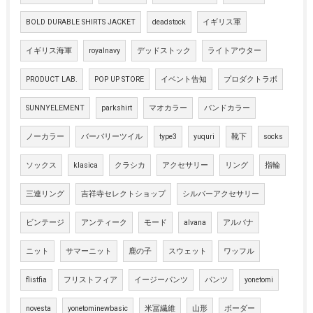
BOLD DURABLE SHIRTS JACKET
deadstock
イギリス軍
イギリス海軍
royalnavy
デッドストック
ライトアウター
PRODUCT LAB.
POP UP STORE
イベント告知
プロダクトラボ
SUNNYELEMENT
parkshirt
マオカラー
バンドカラー
ノーカラー
バーバリーツイル
type3
yuquri
靴下
socks
ソックス
klasica
クラシカ
アクセサリー
リング
指輪
三連リング
吉祥寺セレクトショップ
シルバーアクセサリー
ビンテージ
アンティーク
モード
alvana
アルバナ
ニット
サマーニット
鹿の子
スウェット
ワッフル
flistfia
フリストフィア
イージーパンツ
パンツ
yonetomi
novesta
yonetominewbasic
米冨繊維
山形
ボーダー