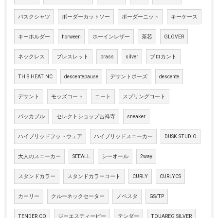
バスクシャツ
ボーダーカットソー
ボーダーニット
キーケース
キーホルダー
horween
ホーインレザー
茶芯
GLOVER
ネックレス
ブレスレット
brass
silver
ブロカント
THIS HEAT NC
descentepause
デサントポーズ
descente
デサント
モッズコート
コート
スプリングコート
パッカブル
セレクトショップ吉祥寺
sneaker
ハイブリッドフットウェア
ハイブリッドスニーカー
DUSK STUDIO
大人のスニーカー
SEEALL
シーオール
2way
スタンドカラー
スタンドカラーコート
CURLY
CURLYCS
カーリー
クルーネックセーター
ノベスタ
GS/TP
TENDER CO
ジーエスティーピー
テンダー
TOUAREG SILVER