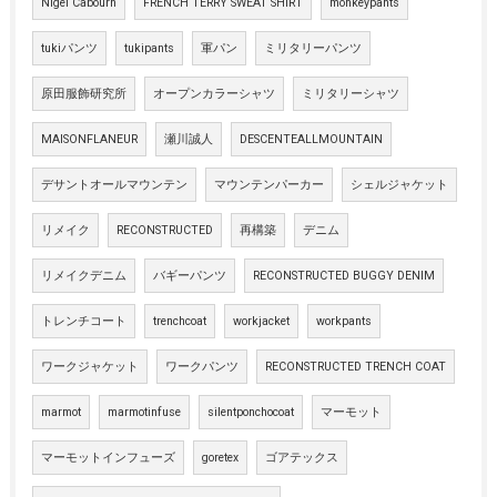
Nigel Cabourn
FRENCH TERRY SWEAT SHIRT
monkeypants
tukiパンツ
tukipants
軍パン
ミリタリーパンツ
原田服飾研究所
オープンカラーシャツ
ミリタリーシャツ
MAISONFLANEUR
瀬川誠人
DESCENTEALLMOUNTAIN
デサントオールマウンテン
マウンテンパーカー
シェルジャケット
リメイク
RECONSTRUCTED
再構築
デニム
リメイクデニム
バギーパンツ
RECONSTRUCTED BUGGY DENIM
トレンチコート
trenchcoat
workjacket
workpants
ワークジャケット
ワークパンツ
RECONSTRUCTED TRENCH COAT
marmot
marmotinfuse
silentponchocoat
マーモット
マーモットインフューズ
goretex
ゴアテックス