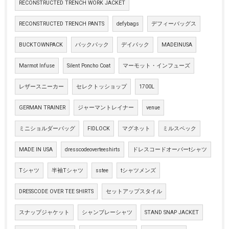
RECONSTRUCTED TRENCH WORK JACKET
RECONSTRUCTED TRENCH PANTS
defybags
デフィーバッグス
BUCKTOWNPACK
バックパック
デイパック
MADEINUSA
Marmot Infuse
Silent Poncho Coat
マーモット・インフューズ
レザースニーカー
セレクトッショップ
1700L
GERMAN TRAINER
ジャーマントレイナー
venue
ミニショルダーバッグ
FIDLOCK
マグネット
ミルスペック
MADE IN USA
dresscodeoverteeshirts
ドレスコードオーバーtシャツ
Tシャツ
半袖Tシャツ
sstee
tシャツメンズ
DRESSCODE OVER TEE SHIRTS
セットアップスタイル
スナップジャケット
シャンブレーシャツ
STAND SNAP JACKET