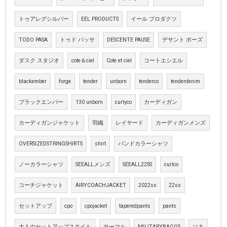
トゥアレグシルバー
EEL PRODUCTS
イール プロダクツ
TODO PASA
トゥド パッサ
DESCENTE PAUSE
デサント ポーズ
ダスク スタジオ
cote＆ciel
Cote et ciel
コートエシエル
blackember
forge
tender
unborn
tenderco
tenderdenim
ブラックエンバー
130 unborn
curlyco
カーディガン
カーディガンジャケット
羽織
レイヤード
カーディガンメンズ
OVERSIZEDSTRINGSHIRTS
shirt
バンドカラーシャツ
ノーカラーシャツ
SEEALLメンズ
SEEALL22SS
curlco
コーチジャケット
AIRYCOACHJACKET
2022ss
22ss
セットアップ
cpo
cpojacket
taperedpants
pants
大人のセットアップスタイル
サーマル
MILITARYBAGGS
ツキ