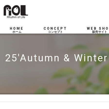
HOME
CONCEPT
WEB SH
SERVICE
25'Autumn & Winte