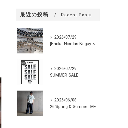
最近の投稿
Recent Posts
2026/07/29
[Ericka Nicolas Begay × ROL POP UP STORE]
2026/07/29
SUMMER SALE
2026/06/08
26'Spring & Summer MEN'S STYLING5 / High Summer RELAX STYLE 1