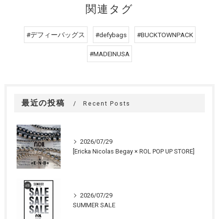
関連タグ
#デフィーバッグス
#defybags
#BUCKTOWNPACK
#MADEINUSA
最近の投稿
Recent Posts
2026/07/29
[Ericka Nicolas Begay × ROL POP UP STORE]
2026/07/29
SUMMER SALE