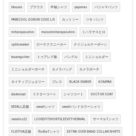
blouses
ブラウス
半袖シャツ
pajamas
パジャマパンツ
PARECOOL DOROW CODE L/S
カットソー
ツキ パンツ
miharayasuhiro
maisonmiharayasuhiro
ミハラヤスヒロ
splitsneaker
ローテクスニーカー
ナイジェルケーボーン
touaregsilver
トゥアレグ族
バングル
ミニショルダー
ミニショルダーポーチ
カメラバッグ
カメラポーチ
ネイティブジュエリー
ブレス
BLACK EMBER
KOMPAK
doctorcoat
ドクターコート
シャツコート
DOCTOR COAT
SEEALL店舗
seeallシャツ
seeallバンドカラーシャツ
seeallss22
LOOSEFITSHORTSLEEVETHERMAL
サーマルTシャツ
FLISTFIA店舗
flistfiaTシャツ
EXTRA OVER BAND COLLAR SHIRTS