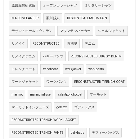
原田服飾研究所
オープンカラーシャツ
ミリタリーシャツ
MAISONFLANEUR
瀬川誠人
DESCENTEALLMOUNTAIN
デサントオールマウンテン
マウンテンパーカー
シェルジャケット
リメイク
RECONSTRUCTED
再構築
デニム
リメイクデニム
バギーパンツ
RECONSTRUCTED BUGGY DENIM
トレンチコート
trenchcoat
workjacket
workpants
ワークジャケット
ワークパンツ
RECONSTRUCTED TRENCH COAT
marmot
marmotinfuse
silentponchocoat
マーモット
マーモットインフューズ
goretex
ゴアテックス
RECONSTRUCTED TRENCH WORK JACKET
RECONSTRUCTED TRENCH PANTS
defybags
デフィーバッグス