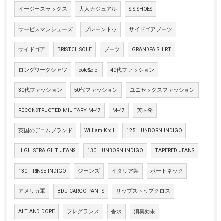
イージースラックス
大人カジュアル
S.S.SHOES
サービスマンシューズ
プレーントゥ
サイドゴアブーツ
サイドゴア
BRISTOL SOLE
ブーツ
GRANDPA SHIRT
ロングワークシャツ
cote&ciel
40代ファッション
30代ファッション
50代ファッション
ユニセックスファッション
RECONSTRUCTED MILITARY M-47
M-47
英国発
英国のデニムブランド
William Kroll
125 UNBORN INDIGO
HIGH STRAIGHT JEANS
130 UNBORN INDIGO
TAPERED JEANS
130 RINSE INDIGO
ジーンズ
イタリア製
ボートネック
アメリカ軍
BDU CARGO PANTS
リップストップクロス
ALT AND DOPE
フレグランス
香水
消臭効果