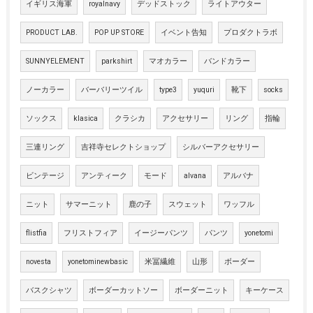
イギリス海軍
royalnavy
デッドストック
ライトアウター
PRODUCT LAB.
POP UP STORE
イベント告知
プロダクトラボ
SUNNYELEMENT
parkshirt
マオカラー
バンドカラー
ノーカラー
バーバリーツイル
type3
yuquri
靴下
socks
ソックス
klasica
クラシカ
アクセサリー
リング
指輪
三連リング
吉祥寺セレクトショップ
シルバーアクセサリー
ビンテージ
アンティーク
モード
alvana
アルバナ
ニット
サマーニット
鹿の子
スウェット
ワッフル
flistfia
フリストフィア
イージーパンツ
パンツ
yonetomi
novesta
yonetominewbasic
米冨繊維
山形
ボーダー
バスクシャツ
ボーダーカットソー
ボーダーニット
キーケース