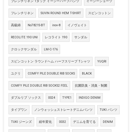
フレンチリネン 1タック イージーハーフパンツ
イージーショーツ
フレンチリネン
SUVIN ROUND HEM T-SHIRT
スビンコットン
高級綿
No7821S-BT
inov-8
イノヴェイト
RECOLITE 190 UNI
レコライト 190
サンダル
クロックサンダル
LM-C-176
スビンコットン ラウンドヘム ハーフスリーブ Tシャツ
YUQRI
ユクリ
COMFY PILE DOUBLE RIB SOCKS
BLACK
COMFY PILE DOUBLE RIB SOCKS2 FEEL
抗菌防臭・消臭・制菌
ダブルリブ ソックス
0024
TYPE1
INDIGO DENIM
タイプワン
ノンウォッシュストレートデニムパンツ
TUKI パンツ
TUKI ジーンズ
経年変化
0032
デニムを育てる
DENIM