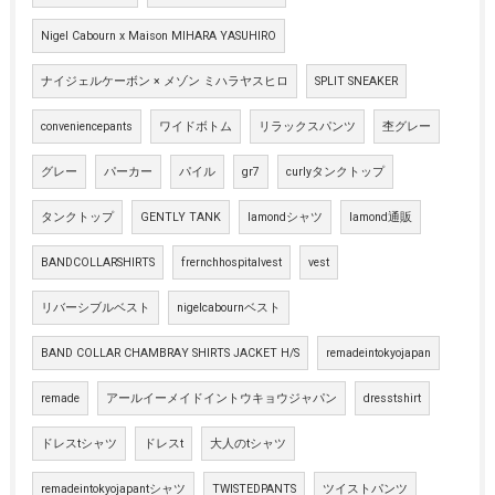
Nigel Cabourn x Maison MIHARA YASUHIRO
ナイジェルケーボン × メゾン ミハラヤスヒロ
SPLIT SNEAKER
conveniencepants
ワイドボトム
リラックスパンツ
杢グレー
グレー
パーカー
パイル
gr7
curlyタンクトップ
タンクトップ
GENTLY TANK
lamondシャツ
lamond通販
BANDCOLLARSHIRTS
frernchhospitalvest
vest
リバーシブルベスト
nigelcabournベスト
BAND COLLAR CHAMBRAY SHIRTS JACKET H/S
remadeintokyojapan
remade
アールイーメイドイントウキョウジャパン
dresstshirt
ドレスtシャツ
ドレスt
大人のtシャツ
remadeintokyojapantシャツ
TWISTEDPANTS
ツイストパンツ