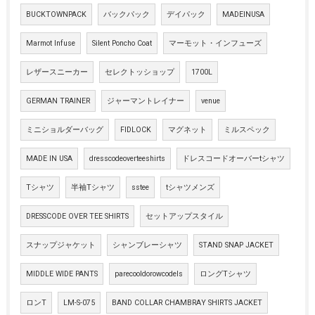
BUCKTOWNPACK
バックパック
デイパック
MADEINUSA
Marmot Infuse
Silent Poncho Coat
マーモット・インフューズ
レザースニーカー
セレクトッショップ
1700L
GERMAN TRAINER
ジャーマントレイナー
venue
ミニショルダーバッグ
FIDLOCK
マグネット
ミルスペック
MADE IN USA
dresscodeoverteeshirts
ドレスコードオーバーtシャツ
Tシャツ
半袖Tシャツ
sstee
tシャツメンズ
DRESSCODE OVER TEE SHIRTS
セットアップスタイル
スナップジャケット
シャンブレーシャツ
STAND SNAP JACKET
MIDDLE WIDE PANTS
parecooldorowcodels
ロングTシャツ
ロンT
LM-S-075
BAND COLLAR CHAMBRAY SHIRTS JACKET