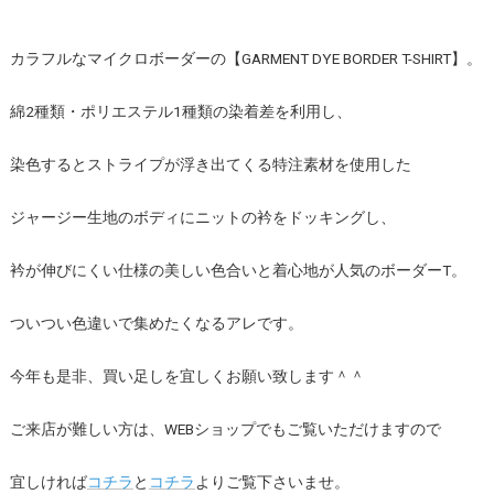
カラフルなマイクロボーダーの【GARMENT DYE BORDER T-SHIRT】。
綿2種類・ポリエステル1種類の染着差を利用し、
染色するとストライプが浮き出てくる特注素材を使用した
ジャージー生地のボディにニットの衿をドッキングし、
衿が伸びにくい仕様の美しい色合いと着心地が人気のボーダーT。
ついつい色違いで集めたくなるアレです。
今年も是非、買い足しを宜しくお願い致します＾＾
ご来店が難しい方は、WEBショップでもご覧いただけますので
宜しければ
コチラ
と
コチラ
よりご覧下さいませ。