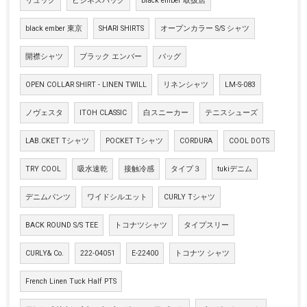
リュック
ビジネスバッグ
black ember 取扱店
black ember 東京
SHARI SHIRTS
オープンカラー S/S シャツ
開襟シャツ
ブラック エンバー
バッグ
OPEN COLLAR SHIRT - LINEN TWILL
リネンシャツ
LM-S-083
ノヴェスタ
ITOH CLASSIC
白スニーカー
テニスシューズ
LAB.CKET Tシャツ
POCKET Tシャツ
CORDURA
COOL DOTS
TRY COOL
吸水速乾
接触冷感
タイプ３
tukiデニム
デニムパンツ
ワイドシルエット
CURLY Tシャツ
BACK ROUND S/S TEE
トコナツシャツ
タイプスリー
CURLY& Co.
222-04051
E-22400
トコナツ シャツ
French Linen Tuck Half PTS