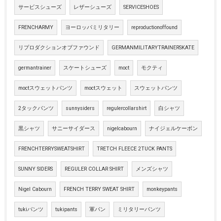
サービスシューズ
レザーシューズ
SERVICESHOES
FRENCHARMY
ヨーロッパミリタリー
reproductionoffound
リプロダクションオブファウンド
GERMANMILITARYTRAINERSKATE
germantrainer
スケートシューズ
moct
モクティ
moctスウェットパンツ
moctスウェット
スウェットパンツ
2タックパンツ
sunnysiders
regulercollarshirt
白シャツ
黒シャツ
サニーサイダース
nigelcabourn
ナイジェルケーボン
FRENCHTERRYSWEATSHIRT
TRETCH FLEECE 2TUCK PANTS
SUNNY SIDERS
REGULER COLLAR SHIRT
メンズシャツ
Nigel Cabourn
FRENCH TERRY SWEAT SHIRT
monkeypants
tukiパンツ
tukipants
軍パン
ミリタリーパンツ