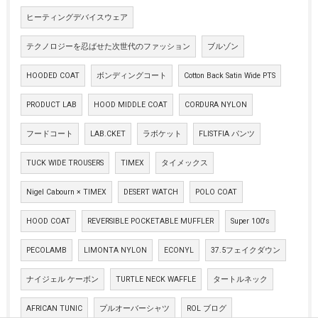
ヒーティングデバイスウェア
テクノロジーを忍ばせた次世代のファッション
ブルゾン
HOODED COAT
ボンディングコート
Cotton Back Satin Wide PTS
PRODUCT LAB
HOOD MIDDLE COAT
CORDURA NYLON
フードコート
LAB.CKET
ラボケット
FLISTFIA パンツ
TUCK WIDE TROUSERS
TIMEX
タイメックス
Nigel Cabourn × TIMEX
DESERT WATCH
POLO COAT
HOOD COAT
REVERSIBLE POCKETABLE MUFFLER
Super 100's
PECOLAMB
LIMONTA NYLON
ECONYL
37.5フェイクダウン
ナイジェル ケーボン
TURTLE NECK WAFFLE
タートルネック
AFRICAN TUNIC
プルオーバーシャツ
ROL ブログ