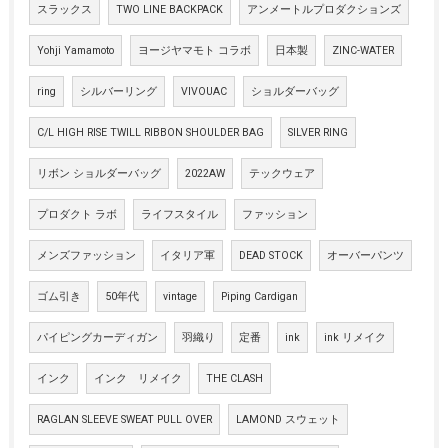
スラックス
TWO LINE BACKPACK
アンメートルプロダクションズ
Yohji Yamamoto
ヨージヤマモト コラボ
日本製
ZINC-WATER
ring
シルバーリング
VIVOUAC
ショルダーバッグ
C/L HIGH RISE TWILL RIBBON SHOULDER BAG
SILVER RING
リボン ショルダーバッグ
2022AW
テックウェア
プロダクト ラボ
ライフスタイル
ファッション
メンズファッション
イタリア軍
DEAD STOCK
オーバーパンツ
ゴム引き
50年代
vintage
Piping Cardigan
パイピングカーディガン
羽織り
定番
ink
ink リメイク
インク
インク リメイク
THE CLASH
RAGLAN SLEEVE SWEAT PULL OVER
LAMOND スウェット