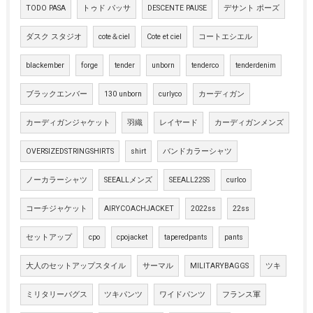
TODO PASA
トゥド パッサ
DESCENTE PAUSE
デサント ポーズ
ダスク スタジオ
cote＆ciel
Cote et ciel
コートエシエル
blackember
forge
tender
unborn
tenderco
tenderdenim
ブラックエンバー
130 unborn
curlyco
カーディガン
カーディガンジャケット
羽織
レイヤード
カーディガンメンズ
OVERSIZEDSTRINGSHIRTS
shirt
バンドカラーシャツ
ノーカラーシャツ
SEEALLメンズ
SEEALL22SS
curlco
コーチジャケット
AIRYCOACHJACKET
2022ss
22ss
セットアップ
cpo
cpojacket
taperedpants
pants
大人のセットアップスタイル
サーマル
MILITARYBAGGS
ツキ
ミリタリーバグス
ツキパンツ
ワイドパンツ
フランス軍