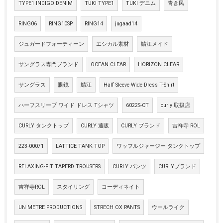
TYPE1 INDIGO DENIM
TUKI TYPE1
TUKI デニム
青き民
RING06
RING10SP
RING14
jugaad14
ジュガードフォーティーン
エシカル素材
鯖江メイド
サングラス専門ブランド
OCEAN CLEAR
HORIZON CLEAR
サングラス
眼鏡
鯖江
Half Sleeve Wide Dress T-Shirt
ハーフスリーブ ワイド ドレス Tシャツ
6022S-CT
curly 取扱店
CURLY タンクトップ
CURLY 通販
CURLY ブランド
吉祥寺 ROL
223-00071
LATTICE TANK TOP
ワッフルジャージー タンクトップ
RELAXING-FIT TAPERD TROUSERS
CURLY パンツ
CURLYブランド
吉祥寺ROL
スタイリング
コーディネイト
UN METRE PRODUCTIONS
STRECH OX PANTS
ウールライク