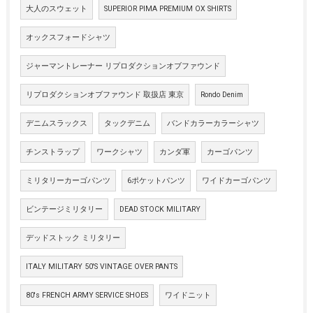
大人のスウェット
SUPERIOR PIMA PREMIUM OX SHIRTS
オックスフォードシャツ
ジャーマントレーナー リプロダクションオブファウンド
リプロダクションオブファウンド 取扱店 東京
Rondo Denim
デニムスラックス
タックデニム
バンドカラーカラーシャツ
チンストラップ
ワークシャツ
カンダ軍
カーゴパンツ
ミリタリーカーゴパンツ
6ポケットパンツ
ワイドカーゴパンツ
ビンテージミリタリー
DEAD STOCK MILITARY
デッドストック ミリタリー
ITALY MILITARY 50'S VINTAGE OVER PANTS
80's FRENCH ARMY SERVICE SHOES
ワイドニット