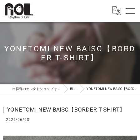
YONETOMI NEW BAISC【BORD
ER T-SHIRT】
吉祥寺のセレクトショップはROL（ロル）
BLOG
YONETOMI NEW BAISC【BORDER T-SHIRT】
YONETOMI NEW BAISC【BORDER T-SHIRT】
2026/06/03