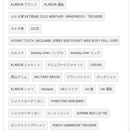
KLASICA ブランド
KLASICA 通販
カナダ軍 EXTREME COLD WEATHER（WINDPROOF）TROUSERS
カナダ軍
DOZE
HOUND TOOTH JACQUARD JERSEY SIDE POCKET WIDE BODY PULL OVER
エルメス
touareg silver バングル
touareg silver リング
KLASICA ジャケット
デニムワークジャケット
CHEVAL
岡山デニム
MILITARY BAGGS
グランパシャツ
ロングシャツ
KLASICA シャツ
inkjapan
inkリメイク
ink 服
ink 通販
リメイクカーディガン
YONETOMI NEW BAISC
シャツカーディガン
コットンニット
SUPIMA 80/3 L/S TEE
ロングスリーブTシャツ
PEACH GABARDINE TROUSERS