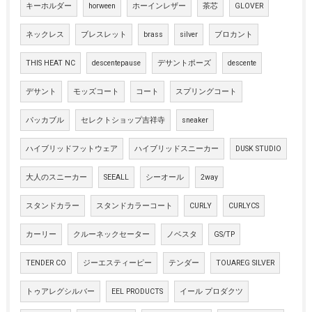
キーホルダー
horween
ホーインレザー
茶芯
GLOVER
ネックレス
ブレスレット
brass
silver
ブロカント
THIS HEAT NC
descentepause
デサントポーズ
descente
デサント
モッズコート
コート
スプリングコート
パッカブル
セレクトショップ吉祥寺
sneaker
ハイブリッドフットウェア
ハイブリッドスニーカー
DUSK STUDIO
大人のスニーカー
SEEALL
シーオール
2way
スタンドカラー
スタンドカラーコート
CURLY
CURLYCS
カーリー
クルーネックセーター
ノベスタ
GS/TP
TENDER CO
ジーエスティーピー
テンダー
TOUAREG SILVER
トゥアレグシルバー
EEL PRODUCTS
イール プロダクツ