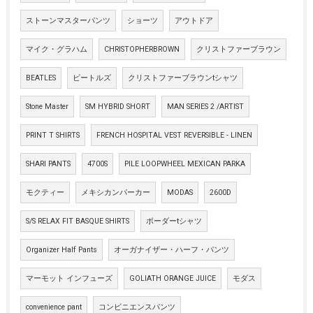
ストーンマスターパンツ
ショーツ
アウトドア
マイク・グラハム
CHRISTOPHERBROWN
クリストファーブラウン
BEATLES
ビートルズ
クリストファーブラウンtシャツ
Stone Master
SM HYBRID SHORT
MAN SERIES 2 /ARTIST
PRINT T SHIRTS
FRENCH HOSPITAL VEST REVERSIBLE - LINEN
SHARI PANTS
4700S
PILE LOOPWHEEL MEXICAN PARKA
モクティー
メキシカンパーカー
MODAS
2600D
S/S RELAX FIT BASQUE SHIRTS
ボーダーtシャツ
Organizer Half Pants
オーガナイザー・ハーフ・パンツ
マーモット インフューズ
GOLIATH ORANGE JUICE
モダス
convenience pant
コンビニエンスパンツ