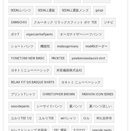
SEEALLパンツ
SEEALL通販
SEEALL通販メンズ
gicipi
GRANCHIO
クルーネック リラックスフィット ポケ TEE
ジチピ
ポケT
organizerhalfpants
オーガナイザーハーフパンツ
ショートパンツ
機能性
modasgermany
modASボーダー
YONETOMI NEW BASIC
PACKTEE
yonetominewbasict-shirt
ヨネトミニューベーシック
米富繊維株式会社
RELAX FIT S/S BASQUE SHIRTS
ヨネトミ ニューベーシック
プリントTシャツ
CHRISTOPHER BROWN
FASHION ICON SERIES
seasidepants
シーサイドパンツ
夏パンツ
夏パンツ涼しい
ユルリTEE 1/2
ユルリTEE
eel tシャツ
ロル
ROL吉祥寺
セレクトショップ 吉祥寺
EEL 通販
E-21212
seaside pants