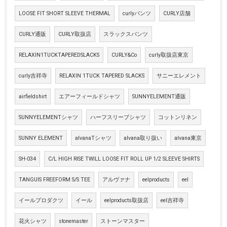
LOOSE FIT SHORT SLEEVE THERMAL
curlyパンツ
CURLY店舗
CURLY通販
CURLY取扱店
スラックスパンツ
RELAXIN1TUCKTAPEREDSLACKS
CURLY&Co
curly取扱店東京
curly吉祥寺
RELAXIN 1TUCK TAPERED SLACKS
サニーエレメント
airfieldshirt
エアーフィールドシャツ
SUNNYELEMENT通販
SUNNYELEMENTシャツ
ハーフスリーブシャツ
コットンリネン
SUNNY ELEMENT
alvanaTシャツ
alvana取り扱い
alvana東京
SH-034
C/L HIGH RISE TWILL LOOSE FIT ROLL UP 1/2 SLEEVE SHIRTS
TANGUIS FREEFORM S/S TEE
アルヴァナ
eelproducts
eel
イールプロダクツ
イール
eelproducts取扱店
eel吉祥寺
花火シャツ
stonemaster
ストーンマスター