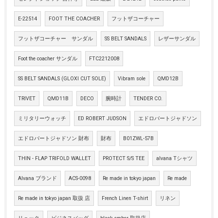
E-22514
FOOT THE COACHER
フットザコーチャー
フットザコーチャー サンダル
SS BELT SANDALS
レザーサンダル
Foot the coacher サンダル
FTC2212008
SS BELT SANDALS (GLOXI CUT SOLE)
Vibram sole
QMD12B
TRIVET
QMD11B
DECO
腕時計
TENDER CO.
ミリタリーウォッチ
ED ROBERT JUDSON
エドロバートジャドソン
エドロバートジャドソン 財布
財布
B01ZWL-57B
THIN - FLAP TRIFOLD WALLET
PROTECT S/S TEE
alvana Tシャツ
Alvana ブランド
ACS-0098
Re made in tokyo japan
Re made
Re made in tokyo japan 取扱 店
French Linen T-shirt
リネン