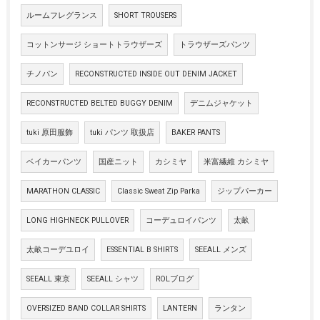
ルームフレグランス
SHORT TROUSERS
コットンサージ ショートトラウザーズ
トラウザーズパンツ
チノパン
RECONSTRUCTED INSIDE OUT DENIM JACKET
RECONSTRUCTED BELTED BUGGY DENIM
デニムジャケット
tuki 原田服飾
tuki パンツ 取扱店
BAKER PANTS
ベイカーパンツ
国産ニット
カシミヤ
米富繊維 カシミヤ
MARATHON CLASSIC
Classic Sweat Zip Parka
ジップパーカー
LONG HIGHNECK PULLOVER
コーデュロイパンツ
太畝
太畝コーデユロイ
ESSENTIAL B SHIRTS
SEEALL メンズ
SEEALL 東京
SEEALL シャツ
ROLブログ
OVERSIZED BAND COLLAR SHIRTS
LANTERN
ランタン