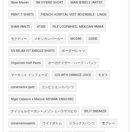
Stone Master
SM HYBRID SHORT
MAN SERIES 2 /ARTIST
PRINT T SHIRTS
FRENCH HOSPITAL VEST REVERSIBLE - LINEN
SHARI PANTS
4700S
PILE LOOPWHEEL MEXICAN PARKA
モクティー
メキシカンパーカー
MODAS
2600D
S/S RELAX FIT BASQUE SHIRTS
ボーダーtシャツ
Organizer Half Pants
オーガナイザー・ハーフ・パンツ
マーモット インフューズ
GOLIATH ORANGE JUICE
モダス
convenience pant
コンビニエンスパンツ
Nigel Cabourn x Maison MIHARA YASUHIRO
ナイジェルケーボン × メゾン ミハラヤスヒロ
SPLIT SNEAKER
conveniencepants
ワイドボトム
リラックスパンツ
杢グレー