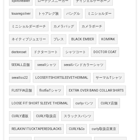
splitsneaker
ローテクスニーカー
ナイジェルケーボーン
touaregsilver
トゥアレグ族
バングル
ミニショルダー
ミニショルダーポーチ
カメラバッグ
カメラポーチ
ネイティブジュエリー
ブレス
BLACK EMBER
KOMPAK
doctorcoat
ドクターコート
シャツコート
DOCTOR COAT
SEEALL店舗
seeallシャツ
seeallバンドカラーシャツ
seeallss22
LOOSEFITSHORTSLEEVETHERMAL
サーマルTシャツ
FLISTFIA店舗
flistfiaTシャツ
EXTRA OVER BAND COLLAR SHIRTS
LOOSE FIT SHORT SLEEVE THERMAL
curlyパンツ
CURLY店舗
CURLY通販
CURLY取扱店
スラックスパンツ
RELAXIN1TUCKTAPEREDSLACKS
CURLY&Co
curly取扱店東京