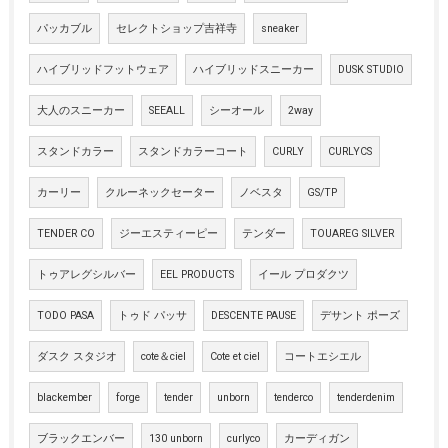
パッカブル
セレクトショップ吉祥寺
sneaker
ハイブリッドフットウェア
ハイブリッドスニーカー
DUSK STUDIO
大人のスニーカー
SEEALL
シーオール
2way
スタンドカラー
スタンドカラーコート
CURLY
CURLYCS
カーリー
クルーネックセーター
ノベスタ
GS/TP
TENDER CO
ジーエスティーピー
テンダー
TOUAREG SILVER
トゥアレグシルバー
EEL PRODUCTS
イール プロダクツ
TODO PASA
トゥド パッサ
DESCENTE PAUSE
デサント ポーズ
ダスク スタジオ
cote＆ciel
Cote et ciel
コートエシエル
blackember
forge
tender
unborn
tenderco
tenderdenim
ブラックエンバー
130 unborn
curlyco
カーディガン