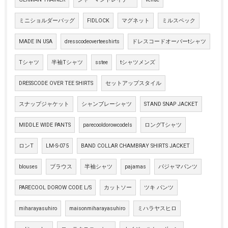
ミニショルダーバッグ
FIDLOCK
マグネット
ミルスペック
MADE IN USA
dresscodeoverteeshirts
ドレスコードオーバーtシャツ
Tシャツ
半袖Tシャツ
sstee
tシャツメンズ
DRESSCODE OVER TEE SHIRTS
セットアップスタイル
スナップジャケット
シャンブレーシャツ
STAND SNAP JACKET
MIDDLE WIDE PANTS
parecooldorowcodels
ロングTシャツ
ロンT
LM-S-075
BAND COLLAR CHAMBRAY SHIRTS JACKET
blouses
ブラウス
半袖シャツ
pajamas
パジャマパンツ
PARECOOL DOROW CODE L/S
カットソー
ツキ パンツ
miharayasuhiro
maisonmiharayasuhiro
ミハラヤスヒロ