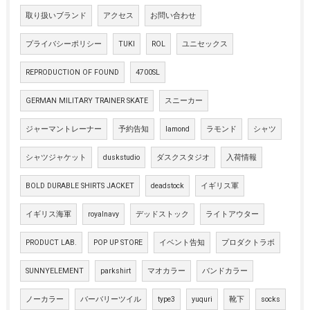
取り扱いブランド
アクセス
お問い合わせ
プライバシーポリシー
TUKI
ROL
ユニセックス
REPRODUCTION OF FOUND
4700SL
GERMAN MILITARY TRAINER SKATE
スニーカー
ジャーマントレーナー
予約告知
lamond
ラモンド
シャツ
シャツジャケット
duskstudio
ダスクスタジオ
入荷情報
BOLD DURABLE SHIRTS JACKET
deadstock
イギリス軍
イギリス海軍
royalnavy
デッドストック
ライトアウター
PRODUCT LAB.
POP UP STORE
イベント告知
プロダクトラボ
SUNNYELEMENT
parkshirt
マオカラー
バンドカラー
ノーカラー
バーバリーツイル
type3
yuquri
靴下
socks