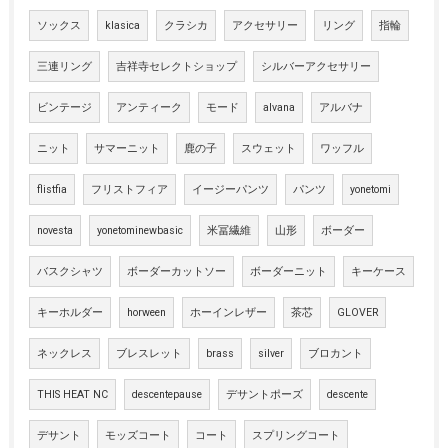
ソックス
klasica
クラシカ
アクセサリー
リング
指輪
三連リング
吉祥寺セレクトショップ
シルバーアクセサリー
ビンテージ
アンティーク
モード
alvana
アルバナ
ニット
サマーニット
鹿の子
スウェット
ワッフル
flistfia
フリストフィア
イージーパンツ
パンツ
yonetomi
novesta
yonetominewbasic
米冨繊維
山形
ボーダー
バスクシャツ
ボーダーカットソー
ボーダーニット
キーケース
キーホルダー
horween
ホーインレザー
茶芯
GLOVER
ネックレス
ブレスレット
brass
silver
ブロカント
THIS HEAT NC
descentepause
デサントポーズ
descente
デサント
モッズコート
コート
スプリングコート