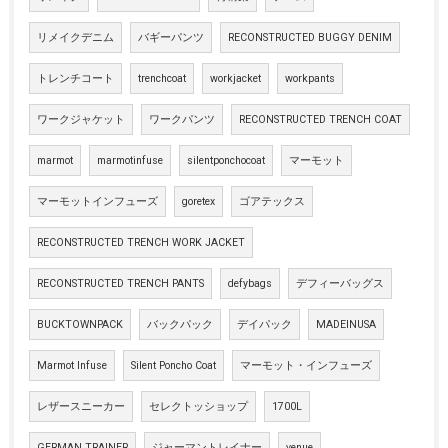
リメイクデニム
バギーパンツ
RECONSTRUCTED BUGGY DENIM
トレンチコート
trenchcoat
workjacket
workpants
ワークジャケット
ワークパンツ
RECONSTRUCTED TRENCH COAT
marmot
marmotinfuse
silentponchocoat
マーモット
マーモットインフューズ
goretex
ゴアテックス
RECONSTRUCTED TRENCH WORK JACKET
RECONSTRUCTED TRENCH PANTS
defybags
デフィーバッグス
BUCKTOWNPACK
バックパック
デイパック
MADEINUSA
Marmot Infuse
Silent Poncho Coat
マーモット・インフューズ
レザースニーカー
セレクトッショップ
1700L
GERMAN TRAINER
ジャーマントレイナー
venue