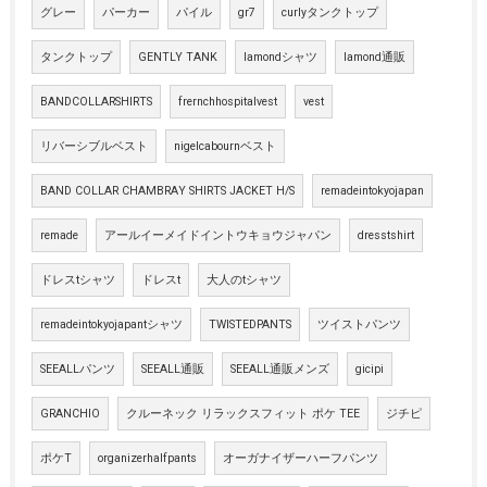
グレー
パーカー
パイル
gr7
curlyタンクトップ
タンクトップ
GENTLY TANK
lamondシャツ
lamond通販
BANDCOLLARSHIRTS
frernchhospitalvest
vest
リバーシブルベスト
nigelcabournベスト
BAND COLLAR CHAMBRAY SHIRTS JACKET H/S
remadeintokyojapan
remade
アールイーメイドイントウキョウジャパン
dresstshirt
ドレスtシャツ
ドレスt
大人のtシャツ
remadeintokyojapantシャツ
TWISTEDPANTS
ツイストパンツ
SEEALLパンツ
SEEALL通販
SEEALL通販メンズ
gicipi
GRANCHIO
クルーネック リラックスフィット ポケ TEE
ジチピ
ポケT
organizerhalfpants
オーガナイザーハーフパンツ