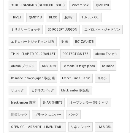
SS BELT SANDALS (GLOXI CUT SOLE)
Vibram sole
QMD12B
TRIVET
QMD11B
DECO
腕時計
TENDER CO.
ミリタリーウォッチ
ED ROBERT JUDSON
エドロバートジャドソン
エドロバートジャドソン 財布
財布
B01ZWL-57B
THIN - FLAP TRIFOLD WALLET
PROTECT S/S TEE
alvana Tシャツ
Alvana ブランド
ACS-0098
Re made in tokyo japan
Re made
Re made in tokyo japan 取扱 店
French Linen T-shirt
リネン
リュック
ビジネスバッグ
black ember 取扱店
black ember 東京
SHARI SHIRTS
オープンカラー S/S シャツ
開襟シャツ
ブラック エンバー
バッグ
OPEN COLLAR SHIRT - LINEN TWILL
リネンシャツ
LM-S-083