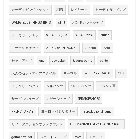
カーディガンジャケット
羽織
レイヤード
カーディガンメンズ
OVERSIZEDSTRINGSHIRTS
shirt
バンドカラーシャツ
ノーカラーシャツ
SEEALLメンズ
SEEALL22SS
curlco
コーチジャケット
AIRYCOACHJACKET
2022ss
22ss
セットアップ
cpo
cpojacket
taperedpants
pants
大人のセットアップスタイル
サーマル
MILITARYBAGGS
ツキ
ミリタリーバグス
ツキパンツ
ワイドパンツ
フランス軍
サービスシューズ
レザーシューズ
SERVICESHOES
FRENCHARMY
ヨーロッパミリタリー
reproductionoffound
リプロダクションオブファウンド
GERMANMILITARYTRAINERSKATE
germantrainer
スケートシューズ
moct
モクティ