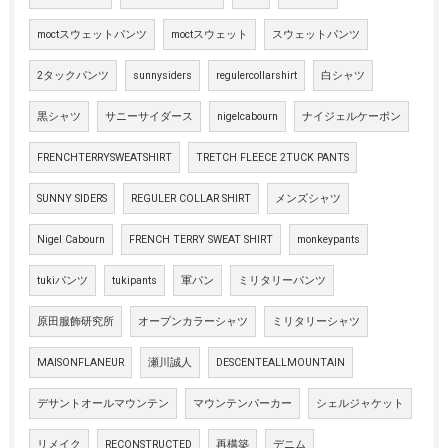
moctスウェットパンツ
moctスウェット
スウェットパンツ
2タックパンツ
sunnysiders
regulercollarshirt
白シャツ
黒シャツ
サニーサイダース
nigelcabourn
ナイジェルケーボン
FRENCHTERRYSWEATSHIRT
TRETCH FLEECE 2TUCK PANTS
SUNNY SIDERS
REGULER COLLAR SHIRT
メンズシャツ
Nigel Cabourn
FRENCH TERRY SWEAT SHIRT
monkeypants
tukiパンツ
tukipants
軍パン
ミリタリーパンツ
原田服飾研究所
オープンカラーシャツ
ミリタリーシャツ
MAISONFLANEUR
瀬川誠人
DESCENTEALLMOUNTAIN
デサントオールマウンテン
マウンテンパーカー
シェルジャケット
リメイク
RECONSTRUCTED
再構築
デニム