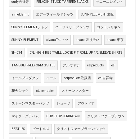
curly吉祥寺
RELAXIN 1TUCK TAPERED SLACKS
サニーエレメント
airfieldshirt
エアーフィールドシャツ
SUNNYELEMENT通販
SUNNYELEMENTシャツ
ハーフスリーブシャツ
コットンリネン
SUNNY ELEMENT
alvanaTシャツ
alvana取り扱い
alvana東京
SH-034
C/L HIGH RISE TWILL LOOSE FIT ROLL UP 1/2 SLEEVE SHIRTS
TANGUIS FREEFORM S/S TEE
アルヴァナ
eelproducts
eel
イールプロダクツ
イール
eelproducts取扱店
eel吉祥寺
花火シャツ
stonemaster
ストーンマスター
ストーンマスターパンツ
ショーツ
アウトドア
マイク・グラハム
CHRISTOPHERBROWN
クリストファーブラウン
BEATLES
ビートルズ
クリストファーブラウンtシャツ