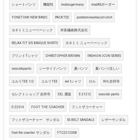
ショートパンツ
機能性
modasgermany
modASボーダー
YONETOMI NEW BASIC
PACKTEE
yonetominewbasict-shirt
ヨネトミニューベーシック
米富繊維株式会社
RELAX FIT S/S BASQUE SHIRTS
ヨネトミ ニューベーシック
プリントTシャツ
CHRISTOPHER BROWN
FASHION ICON SERIES
seasidepants
シーサイドパンツ
夏パンツ
夏パンツ涼しい
ユルリTEE 1/2
ユルリTEE
eel tシャツ
ロル
ROL吉祥寺
セレクトショップ 吉祥寺
EEL 通販
E-21212
seaside pants
E-22514
FOOT THE COACHER
フットザコーチャー
フットザコーチャー サンダル
SS BELT SANDALS
レザーサンダル
Foot the coacher サンダル
FTC2212008