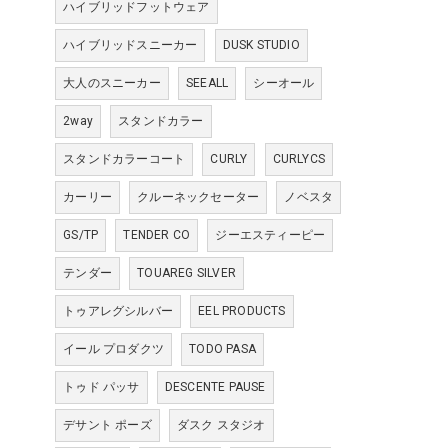
ハイブリッドフットウェア
ハイブリッドスニーカー
DUSK STUDIO
大人のスニーカー
SEEALL
シーオール
2way
スタンドカラー
スタンドカラーコート
CURLY
CURLYCS
カーリー
クルーネックセーター
ノベスタ
GS/TP
TENDER CO
ジーエスティーピー
テンダー
TOUAREG SILVER
トゥアレグシルバー
EEL PRODUCTS
イール プロダクツ
TODO PASA
トゥド パッサ
DESCENTE PAUSE
デサント ポーズ
ダスク スタジオ