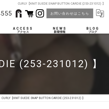
CURLY【KNIT SUEDE SNAP BUTTON CARDIE (253-231012) 】
4555
お問い合わせはこちら
ACCESS
NEWS
BLOG
IE (253-231012) 】
CURLY【KNIT SUEDE SNAP BUTTON CARDIE (253-231012) 】