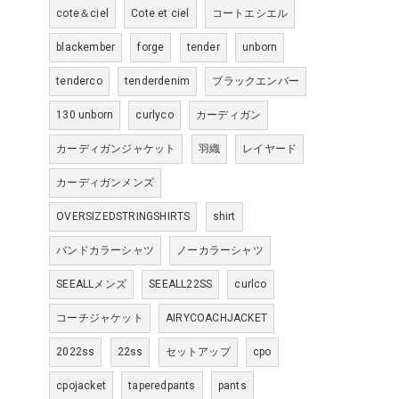
cote＆ciel
Cote et ciel
コートエシエル
blackember
forge
tender
unborn
tenderco
tenderdenim
ブラックエンバー
130 unborn
curlyco
カーディガン
カーディガンジャケット
羽織
レイヤード
カーディガンメンズ
OVERSIZEDSTRINGSHIRTS
shirt
バンドカラーシャツ
ノーカラーシャツ
SEEALLメンズ
SEEALL22SS
curlco
コーチジャケット
AIRYCOACHJACKET
2022ss
22ss
セットアップ
cpo
cpojacket
taperedpants
pants