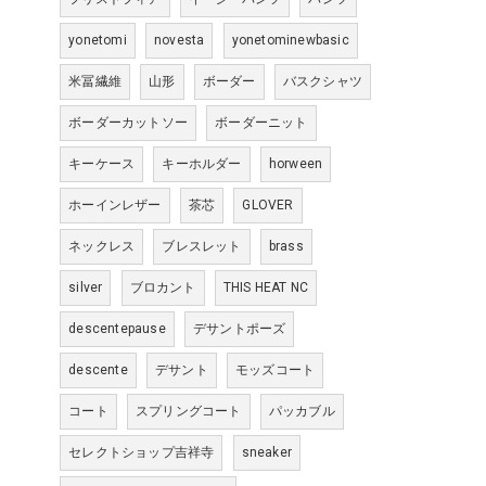
yonetomi
novesta
yonetominewbasic
米冨繊維
山形
ボーダー
バスクシャツ
ボーダーカットソー
ボーダーニット
キーケース
キーホルダー
horween
ホーインレザー
茶芯
GLOVER
ネックレス
ブレスレット
brass
silver
ブロカント
THIS HEAT NC
descentepause
デサントポーズ
descente
デサント
モッズコート
コート
スプリングコート
パッカブル
セレクトショップ吉祥寺
sneaker