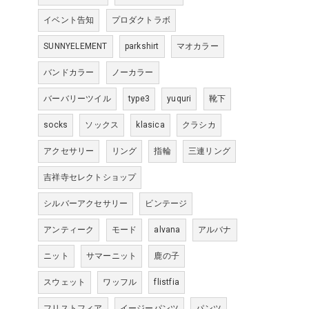
イベント告知
プロダクトラボ
SUNNYELEMENT
parkshirt
マオカラー
バンドカラー
ノーカラー
バーバリーツイル
type3
yuquri
靴下
socks
ソックス
klasica
クラシカ
アクセサリー
リング
指輪
三連リング
吉祥寺セレクトショップ
シルバーアクセサリー
ビンテージ
アンティーク
モード
alvana
アルバナ
ニット
サマーニット
鹿の子
スウェット
ワッフル
flistfia
フリストフィア
イージーパンツ
パンツ