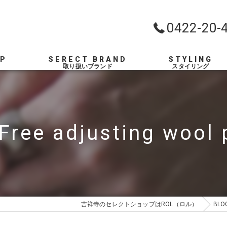
0422-20-
OP
SERECT BRAND
STYLING
ree adjusting wool
吉祥寺のセレクトショップはROL（ロル）
BLO