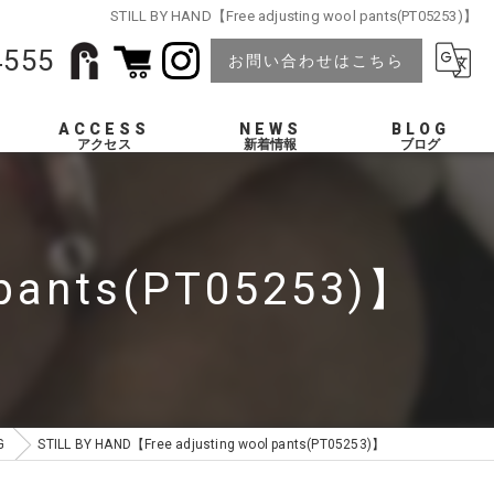
STILL BY HAND【Free adjusting wool pants(PT05253)】
4555
お問い合わせはこちら
ACCESS
NEWS
BLOG
 pants(PT05253)】
G
STILL BY HAND【Free adjusting wool pants(PT05253)】