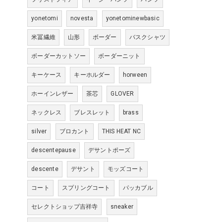
yonetomi
novesta
yonetominewbasic
米冨繊維
山形
ボーダー
バスクシャツ
ボーダーカットソー
ボーダーニット
キーケース
キーホルダー
horween
ホーインレザー
茶芯
GLOVER
ネックレス
ブレスレット
brass
silver
ブロカント
THIS HEAT NC
descentepause
デサントポーズ
descente
デサント
モッズコート
コート
スプリングコート
パッカブル
セレクトショップ吉祥寺
sneaker