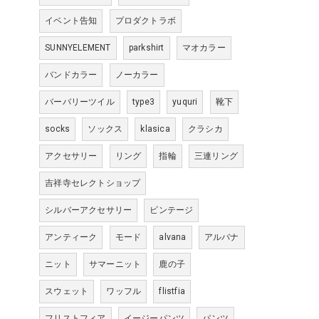
イベント告知
プロダクトラボ
SUNNYELEMENT
parkshirt
マオカラー
バンドカラー
ノーカラー
バーバリーツイル
type3
yuquri
靴下
socks
ソックス
klasica
クラシカ
アクセサリー
リング
指輪
三連リング
吉祥寺セレクトショップ
シルバーアクセサリー
ビンテージ
アンティーク
モード
alvana
アルバナ
ニット
サマーニット
鹿の子
スウェット
ワッフル
flistfia
フリストフィア
イージーパンツ
パンツ