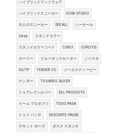
ハイブリッドフットウェア
ハイブリッドスニーカー
DUSK STUDIO
大人のスニーカー
SEEALL
シーオール
2way
スタンドカラー
スタンドカラーコート
CURLY
CURLYCS
カーリー
クルーネックセーター
ノベスタ
GS/TP
TENDER CO
ジーエスティーピー
テンダー
TOUAREG SILVER
トゥアレグシルバー
EEL PRODUCTS
イール プロダクツ
TODO PASA
トゥド パッサ
DESCENTE PAUSE
デサント ポーズ
ダスク スタジオ