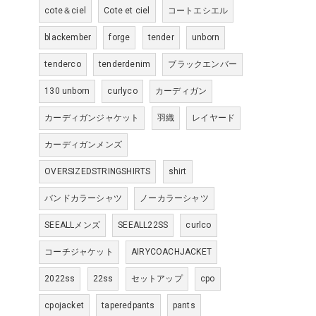
cote＆ciel
Cote et ciel
コートエシエル
blackember
forge
tender
unborn
tenderco
tenderdenim
ブラックエンバー
130 unborn
curlyco
カーディガン
カーディガンジャケット
羽織
レイヤード
カーディガンメンズ
OVERSIZEDSTRINGSHIRTS
shirt
バンドカラーシャツ
ノーカラーシャツ
SEEALLメンズ
SEEALL22SS
curlco
コーチジャケット
AIRYCOACHJACKET
2022ss
22ss
セットアップ
cpo
cpojacket
taperedpants
pants