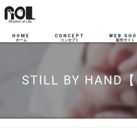
HOME
CONCEPT
WEB SH
SERVICE
STILL BY HAND【F