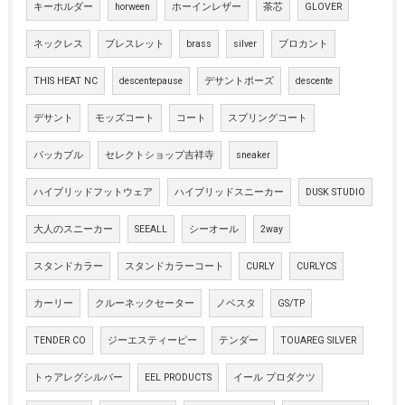
キーホルダー
horween
ホーインレザー
茶芯
GLOVER
ネックレス
ブレスレット
brass
silver
ブロカント
THIS HEAT NC
descentepause
デサントポーズ
descente
デサント
モッズコート
コート
スプリングコート
パッカブル
セレクトショップ吉祥寺
sneaker
ハイブリッドフットウェア
ハイブリッドスニーカー
DUSK STUDIO
大人のスニーカー
SEEALL
シーオール
2way
スタンドカラー
スタンドカラーコート
CURLY
CURLYCS
カーリー
クルーネックセーター
ノベスタ
GS/TP
TENDER CO
ジーエスティーピー
テンダー
TOUAREG SILVER
トゥアレグシルバー
EEL PRODUCTS
イール プロダクツ