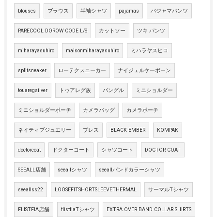
blouses
ブラウス
半袖シャツ
pajamas
パジャマパンツ
PARECOOL DOROW CODE L/S
カットソー
ツキ パンツ
miharayasuhiro
maisonmiharayasuhiro
ミハラヤスヒロ
splitsneaker
ローテクスニーカー
ナイジェルケーボーン
touaregsilver
トゥアレグ族
バングル
ミニショルダー
ミニショルダーポーチ
カメラバッグ
カメラポーチ
ネイティブジュエリー
ブレス
BLACK EMBER
KOMPAK
doctorcoat
ドクターコート
シャツコート
DOCTOR COAT
SEEALL店舗
seeallシャツ
seeallバンドカラーシャツ
seeallss22
LOOSEFITSHORTSLEEVETHERMAL
サーマルTシャツ
FLISTFIA店舗
flistfiaTシャツ
EXTRA OVER BAND COLLAR SHIRTS