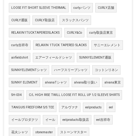
LOOSE FIT SHORT SLEEVE THERMAL
curlyパンツ
CURLY店舗
CURLY通販
CURLY取扱店
スラックスパンツ
RELAXIN1TUCKTAPEREDSLACKS
CURLY&Co
curly取扱店東京
curly吉祥寺
RELAXIN 1TUCK TAPERED SLACKS
サニーエレメント
airfieldshirt
エアーフィールドシャツ
SUNNYELEMENT通販
SUNNYELEMENTシャツ
ハーフスリーブシャツ
コットンリネン
SUNNY ELEMENT
alvanaTシャツ
alvana取り扱い
alvana東京
SH-034
C/L HIGH RISE TWILL LOOSE FIT ROLL UP 1/2 SLEEVE SHIRTS
TANGUIS FREEFORM S/S TEE
アルヴァナ
eelproducts
eel
イールプロダクツ
イール
eelproducts取扱店
eel吉祥寺
花火シャツ
stonemaster
ストーンマスター