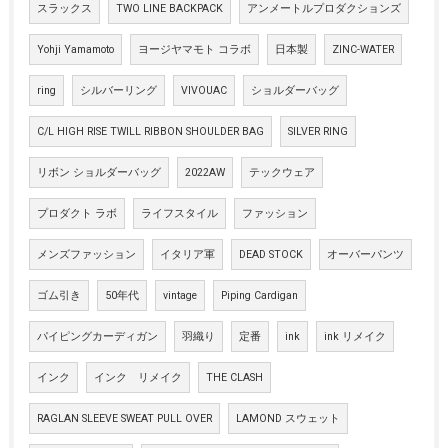
スラックス
TWO LINE BACKPACK
アンメートルプロダクションズ
Yohji Yamamoto
ヨージヤマモト コラボ
日本製
ZINC-WATER
ring
シルバーリング
VIVOUAC
ショルダーバッグ
C/L HIGH RISE TWILL RIBBON SHOULDER BAG
SILVER RING
リボン ショルダーバッグ
2022AW
テックウェア
プロダクト ラボ
ライフスタイル
ファッション
メンズファッション
イタリア軍
DEAD STOCK
オーバーパンツ
ゴム引き
50年代
vintage
Piping Cardigan
パイピングカーディガン
羽織り
定番
ink
ink リメイク
インク
インク リメイク
THE CLASH
RAGLAN SLEEVE SWEAT PULL OVER
LAMOND スウェット