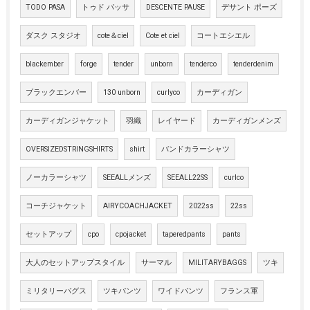
TODO PASA
トゥド パッサ
DESCENTE PAUSE
デサント ポーズ
ダスク スタジオ
cote＆ciel
Cote et ciel
コートエシエル
blackember
forge
tender
unborn
tenderco
tenderdenim
ブラックエンバー
130 unborn
curlyco
カーディガン
カーディガンジャケット
羽織
レイヤード
カーディガンメンズ
OVERSIZEDSTRINGSHIRTS
shirt
バンドカラーシャツ
ノーカラーシャツ
SEEALLメンズ
SEEALL22SS
curlco
コーチジャケット
AIRYCOACHJACKET
2022ss
22ss
セットアップ
cpo
cpojacket
taperedpants
pants
大人のセットアップスタイル
サーマル
MILITARYBAGGS
ツキ
ミリタリーバグス
ツキパンツ
ワイドパンツ
フランス軍