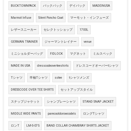
BUCKTOWNPACK
バックパック
デイパック
MADEINUSA
Marmot Infuse
Silent Poncho Coat
マーモット・インフューズ
レザースニーカー
セレクトッショップ
1700L
GERMAN TRAINER
ジャーマントレイナー
venue
ミニショルダーバッグ
FIDLOCK
マグネット
ミルスペック
MADE IN USA
dresscodeoverteeshirts
ドレスコードオーバーtシャツ
Tシャツ
半袖Tシャツ
sstee
tシャツメンズ
DRESSCODE OVER TEE SHIRTS
セットアップスタイル
スナップジャケット
シャンブレーシャツ
STAND SNAP JACKET
MIDDLE WIDE PANTS
parecooldorowcodels
ロングTシャツ
ロンT
LM-S-075
BAND COLLAR CHAMBRAY SHIRTS JACKET