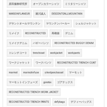
原田服飾研究所
オープンカラーシャツ
ミリタリーシャツ
MAISONFLANEUR
瀬川誠人
DESCENTEALLMOUNTAIN
デサントオールマウンテン
マウンテンパーカー
シェルジャケット
リメイク
RECONSTRUCTED
再構築
デニム
リメイクデニム
バギーパンツ
RECONSTRUCTED BUGGY DENIM
トレンチコート
trenchcoat
workjacket
workpants
ワークジャケット
ワークパンツ
RECONSTRUCTED TRENCH COAT
marmot
marmotinfuse
silentponchocoat
マーモット
マーモットインフューズ
goretex
ゴアテックス
RECONSTRUCTED TRENCH WORK JACKET
RECONSTRUCTED TRENCH PANTS
defybags
デフィーバッグス