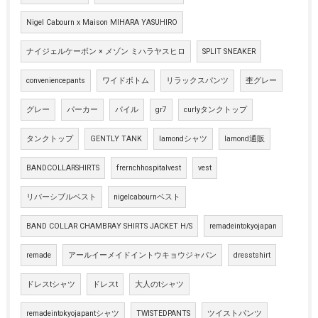
Nigel Cabourn x Maison MIHARA YASUHIRO
ナイジェルケーボン × メゾン ミハラヤスヒロ
SPLIT SNEAKER
conveniencepants
ワイドボトム
リラックスパンツ
杢グレー
グレー
パーカー
パイル
gr7
curlyタンクトップ
タンクトップ
GENTLY TANK
lamondシャツ
lamond通販
BANDCOLLARSHIRTS
frernchhospitalvest
vest
リバーシブルベスト
nigelcabournベスト
BAND COLLAR CHAMBRAY SHIRTS JACKET H/S
remadeintokyojapan
remade
アールイーメイドイントウキョウジャパン
dresstshirt
ドレスtシャツ
ドレスt
大人のtシャツ
remadeintokyojapantシャツ
TWISTEDPANTS
ツイストパンツ