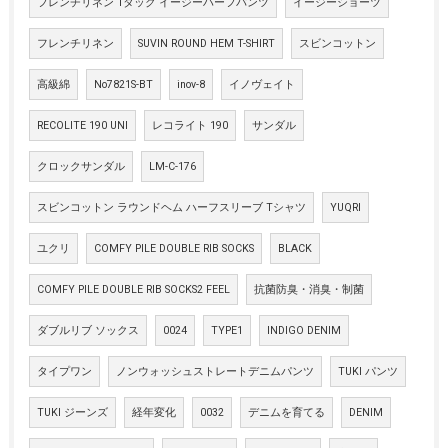
フレンチリネン 1タック イージーハーフパンツ
イージーショーツ
フレンチリネン
SUVIN ROUND HEM T-SHIRT
スビンコットン
高級綿
No7821S-BT
inov-8
イノヴェイト
RECOLITE 190 UNI
レコライト 190
サンダル
クロックサンダル
LM-C-176
スビンコットン ラウンドヘム ハーフスリーブ Tシャツ
YUQRI
ユクリ
COMFY PILE DOUBLE RIB SOCKS
BLACK
COMFY PILE DOUBLE RIB SOCKS2 FEEL
抗菌防臭・消臭・制菌
ダブルリブ ソックス
0024
TYPE1
INDIGO DENIM
タイプワン
ノンウォッシュストレートデニムパンツ
TUKI パンツ
TUKI ジーンズ
経年変化
0032
デニムを育てる
DENIM