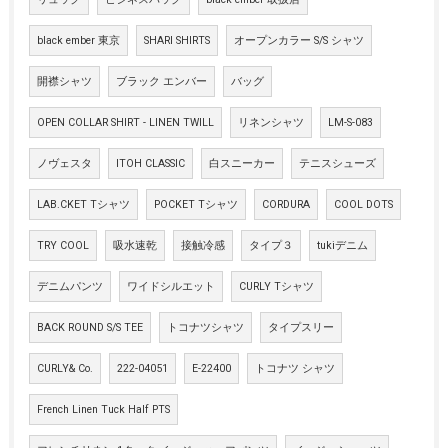
black ember 東京
SHARI SHIRTS
オープンカラー S/S シャツ
開襟シャツ
ブラック エンバー
バッグ
OPEN COLLAR SHIRT - LINEN TWILL
リネンシャツ
LM-S-083
ノヴェスタ
ITOH CLASSIC
白スニーカー
テニスシューズ
LAB.CKET Tシャツ
POCKET Tシャツ
CORDURA
COOL DOTS
TRY COOL
吸水速乾
接触冷感
タイプ３
tukiデニム
デニムパンツ
ワイドシルエット
CURLY Tシャツ
BACK ROUND S/S TEE
トコナツシャツ
タイプスリー
CURLY& Co.
222-04051
E-22400
トコナツ シャツ
French Linen Tuck Half PTS