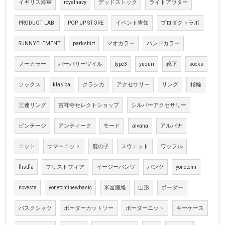
イギリス海軍
royalnavy
デッドストック
ライトアウター
PRODUCT LAB.
POP UP STORE
イベント告知
プロダクトラボ
SUNNYELEMENT
parkshirt
マオカラー
バンドカラー
ノーカラー
バーバリーツイル
type3
yuquri
靴下
socks
ソックス
klasica
クラシカ
アクセサリー
リング
指輪
三連リング
吉祥寺セレクトショップ
シルバーアクセサリー
ビンテージ
アンティーク
モード
alvana
アルバナ
ニット
サマーニット
鹿の子
スウェット
ワッフル
flistfia
フリストフィア
イージーパンツ
パンツ
yonetomi
novesta
yonetominewbasic
米冨繊維
山形
ボーダー
バスクシャツ
ボーダーカットソー
ボーダーニット
キーケース