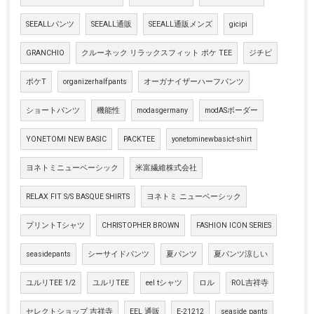
SEEALLパンツ
SEEALL通販
SEEALL通販メンズ
gicipi
GRANCHIO
クルーネック リラックスフィット ポケ TEE
ジチピ
ポケT
organizerhalfpants
オーガナイザーハーフパンツ
ショートパンツ
機能性
modasgermany
modASボーダー
YONETOMI NEW BASIC
PACKTEE
yonetominewbasict-shirt
ヨネトミニューベーシック
米富繊維株式会社
RELAX FIT S/S BASQUE SHIRTS
ヨネトミ ニューベーシック
プリントTシャツ
CHRISTOPHER BROWN
FASHION ICON SERIES
seasidepants
シーサイドパンツ
夏パンツ
夏パンツ涼しい
ユルリTEE 1/2
ユルリTEE
eel tシャツ
ロル
ROL吉祥寺
セレクトショップ 吉祥寺
EEL 通販
E-21212
seaside pants