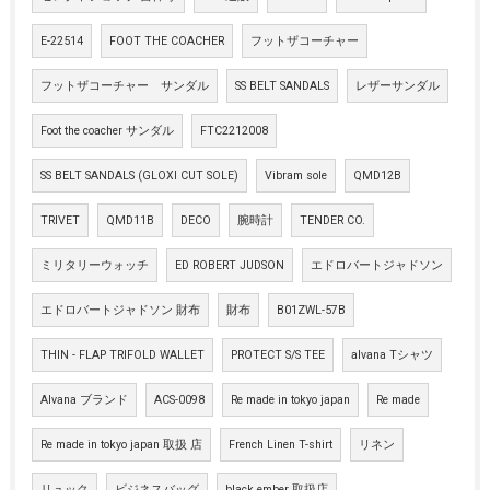
E-22514
FOOT THE COACHER
フットザコーチャー
フットザコーチャー サンダル
SS BELT SANDALS
レザーサンダル
Foot the coacher サンダル
FTC2212008
SS BELT SANDALS (GLOXI CUT SOLE)
Vibram sole
QMD12B
TRIVET
QMD11B
DECO
腕時計
TENDER CO.
ミリタリーウォッチ
ED ROBERT JUDSON
エドロバートジャドソン
エドロバートジャドソン 財布
財布
B01ZWL-57B
THIN - FLAP TRIFOLD WALLET
PROTECT S/S TEE
alvana Tシャツ
Alvana ブランド
ACS-0098
Re made in tokyo japan
Re made
Re made in tokyo japan 取扱 店
French Linen T-shirt
リネン
リュック
ビジネスバッグ
black ember 取扱店