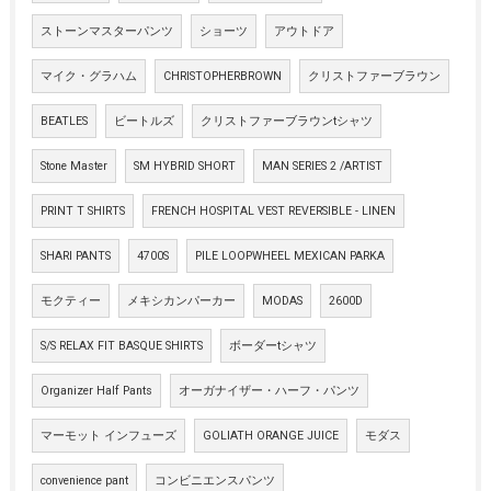
ストーンマスターパンツ
ショーツ
アウトドア
マイク・グラハム
CHRISTOPHERBROWN
クリストファーブラウン
BEATLES
ビートルズ
クリストファーブラウンtシャツ
Stone Master
SM HYBRID SHORT
MAN SERIES 2 /ARTIST
PRINT T SHIRTS
FRENCH HOSPITAL VEST REVERSIBLE - LINEN
SHARI PANTS
4700S
PILE LOOPWHEEL MEXICAN PARKA
モクティー
メキシカンパーカー
MODAS
2600D
S/S RELAX FIT BASQUE SHIRTS
ボーダーtシャツ
Organizer Half Pants
オーガナイザー・ハーフ・パンツ
マーモット インフューズ
GOLIATH ORANGE JUICE
モダス
convenience pant
コンビニエンスパンツ