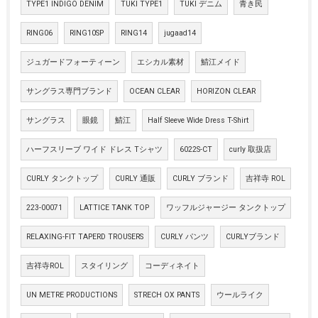
TYPE1 INDIGO DENIM
TUKI TYPE1
TUKI デニム
青き民
RING06
RING10SP
RING14
jugaad14
ジュガードフォーティーン
エシカル素材
鯖江メイド
サングラス専門ブランド
OCEAN CLEAR
HORIZON CLEAR
サングラス
眼鏡
鯖江
Half Sleeve Wide Dress T-Shirt
ハーフスリーブ ワイド ドレス Tシャツ
6022S-CT
curly 取扱店
CURLY タンクトップ
CURLY 通販
CURLY ブランド
吉祥寺 ROL
223-00071
LATTICE TANK TOP
ワッフルジャージー タンクトップ
RELAXING-FIT TAPERD TROUSERS
CURLY パンツ
CURLYブランド
吉祥寺ROL
スタイリング
コーディネイト
UN METRE PRODUCTIONS
STRECH OX PANTS
ウールライク