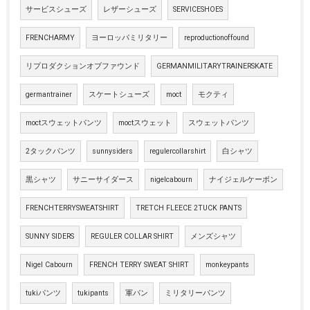
サービスシューズ
レザーシューズ
SERVICESHOES
FRENCHARMY
ヨーロッパミリタリー
reproductionoffound
リプロダクションオブファウンド
GERMANMILITARYTRAINERSKATE
germantrainer
スケートシューズ
moct
モクティ
moctスウェットパンツ
moctスウェット
スウェットパンツ
2タックパンツ
sunnysiders
regulercollarshirt
白シャツ
黒シャツ
サニーサイダース
nigelcabourn
ナイジェルケーボン
FRENCHTERRYSWEATSHIRT
TRETCH FLEECE 2TUCK PANTS
SUNNY SIDERS
REGULER COLLAR SHIRT
メンズシャツ
Nigel Cabourn
FRENCH TERRY SWEAT SHIRT
monkeypants
tukiパンツ
tukipants
軍パン
ミリタリーパンツ