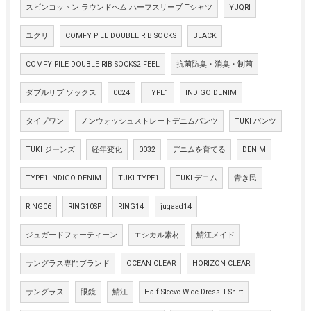
スビンコットン ラウンドヘム ハーフスリーブ Tシャツ
YUQRI
ユクリ
COMFY PILE DOUBLE RIB SOCKS
BLACK
COMFY PILE DOUBLE RIB SOCKS2 FEEL
抗菌防臭・消臭・制菌
ダブルリブ ソックス
0024
TYPE1
INDIGO DENIM
タイプワン
ノンウォッシュストレートデニムパンツ
TUKI パンツ
TUKI ジーンズ
経年変化
0032
デニムを育てる
DENIM
TYPE1 INDIGO DENIM
TUKI TYPE1
TUKI デニム
青き民
RING06
RING10SP
RING14
jugaad14
ジュガードフォーティーン
エシカル素材
鯖江メイド
サングラス専門ブランド
OCEAN CLEAR
HORIZON CLEAR
サングラス
眼鏡
鯖江
Half Sleeve Wide Dress T-Shirt