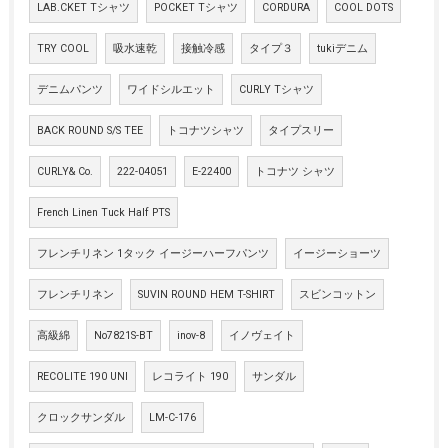
LAB.CKET Tシャツ
POCKET Tシャツ
CORDURA
COOL DOTS
TRY COOL
吸水速乾
接触冷感
タイプ３
tukiデニム
デニムパンツ
ワイドシルエット
CURLY Tシャツ
BACK ROUND S/S TEE
トコナツシャツ
タイプスリー
CURLY& Co.
222-04051
E-22400
トコナツ シャツ
French Linen Tuck Half PTS
フレンチリネン 1タック イージーハーフパンツ
イージーショーツ
フレンチリネン
SUVIN ROUND HEM T-SHIRT
スビンコットン
高級綿
No7821S-BT
inov-8
イノヴェイト
RECOLITE 190 UNI
レコライト 190
サンダル
クロックサンダル
LM-C-176