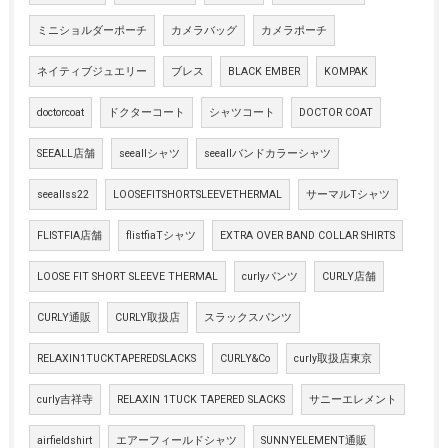
ミニショルダーポーチ
カメラバッグ
カメラポーチ
ネイティブジュエリー
ブレス
BLACK EMBER
KOMPAK
doctorcoat
ドクターコート
シャツコート
DOCTOR COAT
SEEALL店舗
seeallシャツ
seeallバンドカラーシャツ
seeallss22
LOOSEFITSHORTSLEEVETHERMAL
サーマルTシャツ
FLISTFIA店舗
flistfiaTシャツ
EXTRA OVER BAND COLLAR SHIRTS
LOOSE FIT SHORT SLEEVE THERMAL
curlyパンツ
CURLY店舗
CURLY通販
CURLY取扱店
スラックスパンツ
RELAXIN1TUCKTAPEREDSLACKS
CURLY&Co
curly取扱店東京
curly吉祥寺
RELAXIN 1TUCK TAPERED SLACKS
サニーエレメント
airfieldshirt
エアーフィールドシャツ
SUNNYELEMENT通販