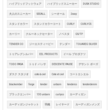
ハイブリッドフットウェア
ハイブリッドスニーカー
DUSK STUDIO
大人のスニーカー
SEEALL
シーオール
2way
スタンドカラー
スタンドカラーコート
CURLY
CURLYCS
カーリー
クルーネックセーター
ノベスタ
GS/TP
TENDER CO
ジーエスティーピー
テンダー
TOUAREG SILVER
トゥアレグシルバー
EEL PRODUCTS
イール プロダクツ
TODO PASA
トゥド パッサ
DESCENTE PAUSE
デサント ポーズ
ダスク スタジオ
cote＆ciel
Cote et ciel
コートエシエル
blackember
forge
tender
unborn
tenderco
tenderdenim
ブラックエンバー
130 unborn
curlyco
カーディガン
カーディガンジャケット
羽織
レイヤード
カーディガンメンズ