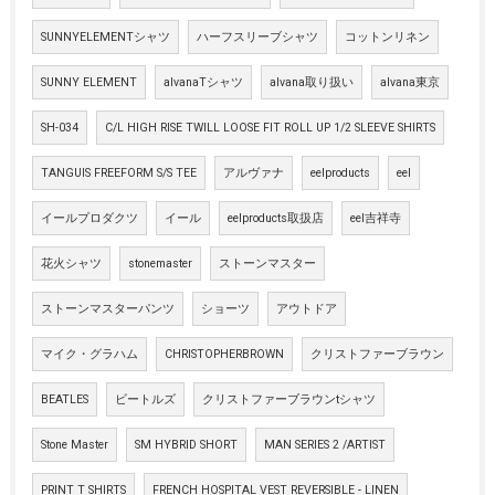
SUNNYELEMENTシャツ
ハーフスリーブシャツ
コットンリネン
SUNNY ELEMENT
alvanaTシャツ
alvana取り扱い
alvana東京
SH-034
C/L HIGH RISE TWILL LOOSE FIT ROLL UP 1/2 SLEEVE SHIRTS
TANGUIS FREEFORM S/S TEE
アルヴァナ
eelproducts
eel
イールプロダクツ
イール
eelproducts取扱店
eel吉祥寺
花火シャツ
stonemaster
ストーンマスター
ストーンマスターパンツ
ショーツ
アウトドア
マイク・グラハム
CHRISTOPHERBROWN
クリストファーブラウン
BEATLES
ビートルズ
クリストファーブラウンtシャツ
Stone Master
SM HYBRID SHORT
MAN SERIES 2 /ARTIST
PRINT T SHIRTS
FRENCH HOSPITAL VEST REVERSIBLE - LINEN