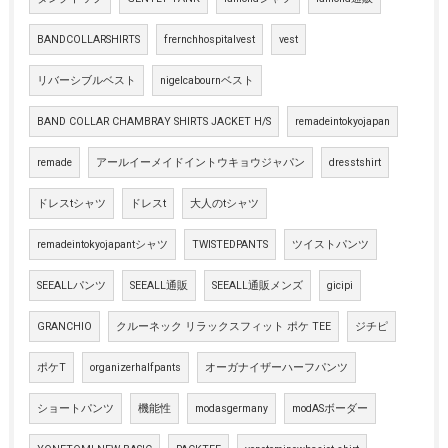
BANDCOLLARSHIRTS
frernchhospitalvest
vest
リバーシブルベスト
nigelcabournベスト
BAND COLLAR CHAMBRAY SHIRTS JACKET H/S
remadeintokyojapan
remade
アールイーメイドイントウキョウジャパン
dresstshirt
ドレスtシャツ
ドレスt
大人のtシャツ
remadeintokyojapantシャツ
TWISTEDPANTS
ツイストパンツ
SEEALLパンツ
SEEALL通販
SEEALL通販メンズ
gicipi
GRANCHIO
クルーネック リラックスフィット ポケ TEE
ジチピ
ポケT
organizerhalfpants
オーガナイザーハーフパンツ
ショートパンツ
機能性
modasgermany
modASボーダー