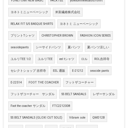
YONETOMI NEW BASIC
PACKTEE
yonetominewbasict-shirt
ヨネトミニューベーシック
米富繊維株式会社
RELAX FIT S/S BASQUE SHIRTS
ヨネトミ ニューベーシック
プリントTシャツ
CHRISTOPHER BROWN
FASHION ICON SERIES
seasidepants
シーサイドパンツ
夏パンツ
夏パンツ涼しい
ユルリTEE 1/2
ユルリTEE
eel tシャツ
ロル
ROL吉祥寺
セレクトショップ 吉祥寺
EEL 通販
E-21212
seaside pants
E-22514
FOOT THE COACHER
フットザコーチャー
フットザコーチャー サンダル
SS BELT SANDALS
レザーサンダル
Foot the coacher サンダル
FTC2212008
SS BELT SANDALS (GLOXI CUT SOLE)
Vibram sole
QMD12B