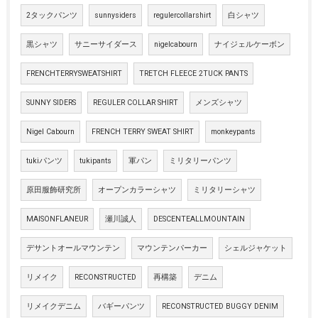
2タックパンツ
sunnysiders
regulercollarshirt
白シャツ
黒シャツ
サニーサイダース
nigelcabourn
ナイジェルケーボン
FRENCHTERRYSWEATSHIRT
TRETCH FLEECE 2TUCK PANTS
SUNNY SIDERS
REGULER COLLAR SHIRT
メンズシャツ
Nigel Cabourn
FRENCH TERRY SWEAT SHIRT
monkeypants
tukiパンツ
tukipants
軍パン
ミリタリーパンツ
原田服飾研究所
オープンカラーシャツ
ミリタリーシャツ
MAISONFLANEUR
瀬川誠人
DESCENTEALLMOUNTAIN
デサントオールマウンテン
マウンテンパーカー
シェルジャケット
リメイク
RECONSTRUCTED
再構築
デニム
リメイクデニム
バギーパンツ
RECONSTRUCTED BUGGY DENIM