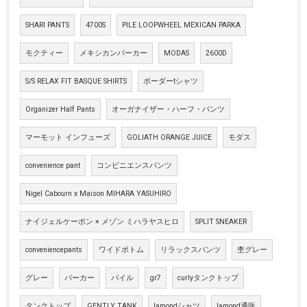
SHARI PANTS
4700S
PILE LOOPWHEEL MEXICAN PARKA
モクティー
メキシカンパーカー
MODAS
2600D
S/S RELAX FIT BASQUE SHIRTS
ボーダーtシャツ
Organizer Half Pants
オーガナイザー・ハーフ・パンツ
マーモット インフューズ
GOLIATH ORANGE JUICE
モダス
convenience pant
コンビニエンスパンツ
Nigel Cabourn x Maison MIHARA YASUHIRO
ナイジェルケーボン × メゾン ミハラヤスヒロ
SPLIT SNEAKER
conveniencepants
ワイドボトム
リラックスパンツ
杢グレー
グレー
パーカー
パイル
gr7
curlyタンクトップ
タンクトップ
GENTLY TANK
lamondシャツ
lamond通販