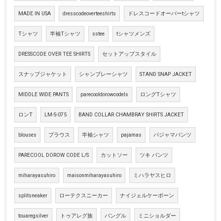
MADE IN USA
dresscodeoverteeshirts
ドレスコードオーバーtシャツ
Tシャツ
半袖Tシャツ
sstee
tシャツメンズ
DRESSCODE OVER TEE SHIRTS
セットアップスタイル
スナップジャケット
シャンブレーシャツ
STAND SNAP JACKET
MIDDLE WIDE PANTS
parecooldorowcodels
ロングTシャツ
ロンT
LM-S-075
BAND COLLAR CHAMBRAY SHIRTS JACKET
blouses
ブラウス
半袖シャツ
pajamas
パジャマパンツ
PARECOOL DOROW CODE L/S
カットソー
ツキ パンツ
miharayasuhiro
maisonmiharayasuhiro
ミハラヤスヒロ
splitsneaker
ローテクスニーカー
ナイジェルケーボーン
touaregsilver
トゥアレグ族
バングル
ミニショルダー