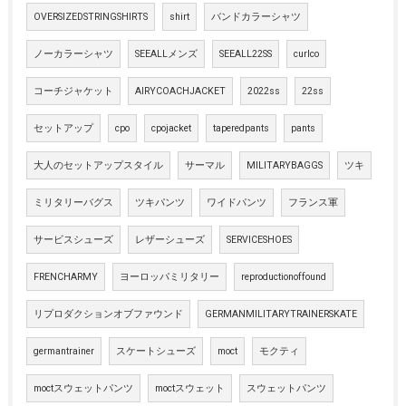
OVERSIZEDSTRINGSHIRTS
shirt
バンドカラーシャツ
ノーカラーシャツ
SEEALLメンズ
SEEALL22SS
curlco
コーチジャケット
AIRYCOACHJACKET
2022ss
22ss
セットアップ
cpo
cpojacket
taperedpants
pants
大人のセットアップスタイル
サーマル
MILITARYBAGGS
ツキ
ミリタリーバグス
ツキパンツ
ワイドパンツ
フランス軍
サービスシューズ
レザーシューズ
SERVICESHOES
FRENCHARMY
ヨーロッパミリタリー
reproductionoffound
リプロダクションオブファウンド
GERMANMILITARYTRAINERSKATE
germantrainer
スケートシューズ
moct
モクティ
moctスウェットパンツ
moctスウェット
スウェットパンツ