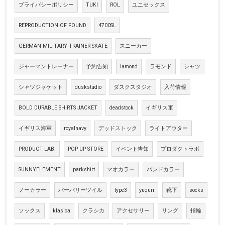
プライバシーポリシー
TUKI
ROL
ユニセックス
REPRODUCTION OF FOUND
4700SL
GERMAN MILITARY TRAINER SKATE
スニーカー
ジャーマントレーナー
予約告知
lamond
ラモンド
シャツ
シャツジャケット
duskstudio
ダスクスタジオ
入荷情報
BOLD DURABLE SHIRTS JACKET
deadstock
イギリス軍
イギリス海軍
royalnavy
デッドストック
ライトアウター
PRODUCT LAB.
POP UP STORE
イベント告知
プロダクトラボ
SUNNYELEMENT
parkshirt
マオカラー
バンドカラー
ノーカラー
バーバリーツイル
type3
yuquri
靴下
socks
ソックス
klasica
クラシカ
アクセサリー
リング
指輪