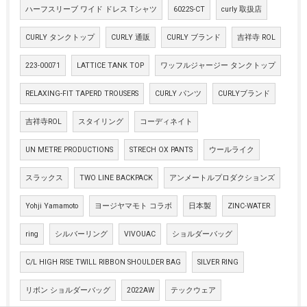
ハーフスリーブ ワイド ドレス Tシャツ
6022S-CT
curly 取扱店
CURLY タンクトップ
CURLY 通販
CURLY ブランド
吉祥寺 ROL
223-00071
LATTICE TANK TOP
ワッフルジャージー タンクトップ
RELAXING-FIT TAPERD TROUSERS
CURLY パンツ
CURLYブランド
吉祥寺ROL
スタイリング
コーディネイト
UN METRE PRODUCTIONS
STRECH OX PANTS
ウールライク
スラックス
TWO LINE BACKPACK
アンメートルプロダクションズ
Yohji Yamamoto
ヨージヤマモト コラボ
日本製
ZINC-WATER
ring
シルバーリング
VIVOUAC
ショルダーバッグ
C/L HIGH RISE TWILL RIBBON SHOULDER BAG
SILVER RING
リボン ショルダーバッグ
2022AW
テックウェア