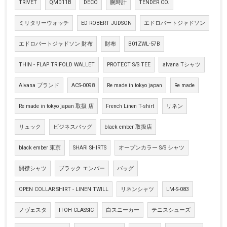
TRIVET
QMD11B
DECO
腕時計
TENDER CO.
ミリタリーウォッチ
ED ROBERT JUDSON
エドロバートジャドソン
エドロバートジャドソン 財布
財布
B01ZWL-57B
THIN - FLAP TRIFOLD WALLET
PROTECT S/S TEE
alvana Tシャツ
Alvana ブランド
ACS-0098
Re made in tokyo japan
Re made
Re made in tokyo japan 取扱 店
French Linen T-shirt
リネン
リュック
ビジネスバッグ
black ember 取扱店
black ember 東京
SHARI SHIRTS
オープンカラー S/S シャツ
開襟シャツ
ブラック エンバー
バッグ
OPEN COLLAR SHIRT - LINEN TWILL
リネンシャツ
LM-S-083
ノヴェスタ
ITOH CLASSIC
白スニーカー
テニスシューズ