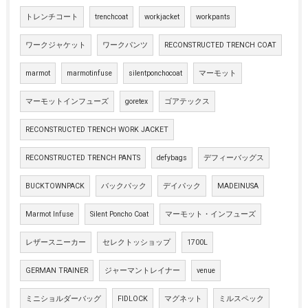
トレンチコート
trenchcoat
workjacket
workpants
ワークジャケット
ワークパンツ
RECONSTRUCTED TRENCH COAT
marmot
marmotinfuse
silentponchocoat
マーモット
マーモットインフューズ
goretex
ゴアテックス
RECONSTRUCTED TRENCH WORK JACKET
RECONSTRUCTED TRENCH PANTS
defybags
デフィーバッグス
BUCKTOWNPACK
バックパック
デイパック
MADEINUSA
Marmot Infuse
Silent Poncho Coat
マーモット・インフューズ
レザースニーカー
セレクトッショップ
1700L
GERMAN TRAINER
ジャーマントレイナー
venue
ミニショルダーバッグ
FIDLOCK
マグネット
ミルスペック