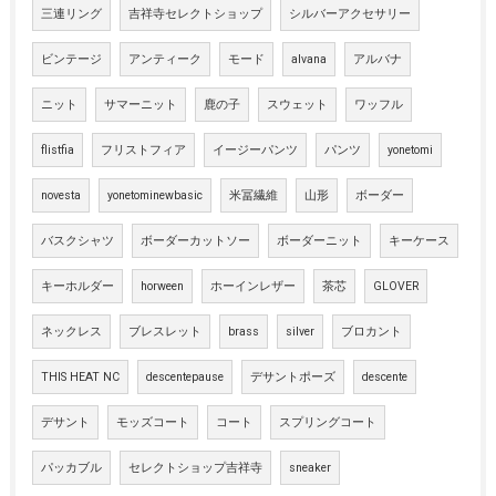
三連リング
吉祥寺セレクトショップ
シルバーアクセサリー
ビンテージ
アンティーク
モード
alvana
アルバナ
ニット
サマーニット
鹿の子
スウェット
ワッフル
flistfia
フリストフィア
イージーパンツ
パンツ
yonetomi
novesta
yonetominewbasic
米冨繊維
山形
ボーダー
バスクシャツ
ボーダーカットソー
ボーダーニット
キーケース
キーホルダー
horween
ホーインレザー
茶芯
GLOVER
ネックレス
ブレスレット
brass
silver
ブロカント
THIS HEAT NC
descentepause
デサントポーズ
descente
デサント
モッズコート
コート
スプリングコート
パッカブル
セレクトショップ吉祥寺
sneaker