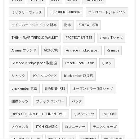
ミリタリーウォッチ
ED ROBERT JUDSON
エドロバートジャドソン
エドロバートジャドソン 財布
財布
B01ZWL-57B
THIN - FLAP TRIFOLD WALLET
PROTECT S/S TEE
alvana Tシャツ
Alvana ブランド
ACS-0098
Re made in tokyo japan
Re made
Re made in tokyo japan 取扱 店
French Linen T-shirt
リネン
リュック
ビジネスバッグ
black ember 取扱店
black ember 東京
SHARI SHIRTS
オープンカラー S/S シャツ
開襟シャツ
ブラック エンバー
バッグ
OPEN COLLAR SHIRT - LINEN TWILL
リネンシャツ
LM-S-083
ノヴェスタ
ITOH CLASSIC
白スニーカー
テニスシューズ