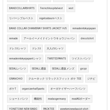
BANDCOLLARSHIRTS
frernchhospitalvest
vest
リバーシブルベスト
nigelcabournベスト
BAND COLLAR CHAMBRAY SHIRTS JACKET H/S
remadeintokyojapan
remade
アールイーメイドイントウキョウジャパン
dresstshirt
ドレスtシャツ
ドレスt
大人のtシャツ
remadeintokyojapantシャツ
TWISTEDPANTS
ツイストパンツ
SEEALLパンツ
SEEALL通販
SEEALL通販メンズ
gicipi
GRANCHIO
クルーネック リラックスフィット ポケ TEE
ジチピ
ポケT
organizerhalfpants
オーガナイザーハーフパンツ
ショートパンツ
機能性
modasgermany
modASボーダー
YONETOMI NEW BASIC
PACKTEE
yonetominewbasict-shirt