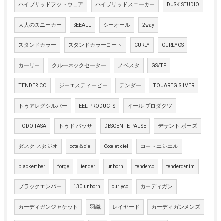
ハイブリッドフットウェア
ハイブリッドスニーカー
DUSK STUDIO
大人のスニーカー
SEEALL
シーオール
2way
スタンドカラー
スタンドカラーコート
CURLY
CURLYCS
カーリー
クルーネックセーター
ノベスタ
GS/TP
TENDER CO
ジーエスティーピー
テンダー
TOUAREG SILVER
トゥアレグシルバー
EEL PRODUCTS
イール プロダクツ
TODO PASA
トゥド パッサ
DESCENTE PAUSE
デサント ポーズ
ダスク スタジオ
cote＆ciel
Cote et ciel
コートエシエル
blackember
forge
tender
unborn
tenderco
tenderdenim
ブラックエンバー
130 unborn
curlyco
カーディガン
カーディガンジャケット
羽織
レイヤード
カーディガンメンズ