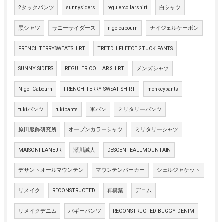
2タックパンツ
sunnysiders
regulercollarshirt
白シャツ
黒シャツ
サニーサイダース
nigelcabourn
ナイジェルケーボン
FRENCHTERRYSWEATSHIRT
TRETCH FLEECE 2TUCK PANTS
SUNNY SIDERS
REGULER COLLAR SHIRT
メンズシャツ
Nigel Cabourn
FRENCH TERRY SWEAT SHIRT
monkeypants
tukiパンツ
tukipants
軍パン
ミリタリーパンツ
原田服飾研究所
オープンカラーシャツ
ミリタリーシャツ
MAISONFLANEUR
瀬川誠人
DESCENTEALLMOUNTAIN
デサントオールマウンテン
マウンテンパーカー
シェルジャケット
リメイク
RECONSTRUCTED
再構築
デニム
リメイクデニム
バギーパンツ
RECONSTRUCTED BUGGY DENIM