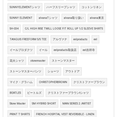
SUNNYELEMENTシャツ
ハーフスリーブシャツ
コットンリネン
SUNNY ELEMENT
alvanaTシャツ
alvana取り扱い
alvana東京
SH-034
C/L HIGH RISE TWILL LOOSE FIT ROLL UP 1/2 SLEEVE SHIRTS
TANGUIS FREEFORM S/S TEE
アルヴァナ
eelproducts
eel
イールプロダクツ
イール
eelproducts取扱店
eel吉祥寺
花火シャツ
stonemaster
ストーンマスター
ストーンマスターパンツ
ショーツ
アウトドア
マイク・グラハム
CHRISTOPHERBROWN
クリストファーブラウン
BEATLES
ビートルズ
クリストファーブラウンtシャツ
Stone Master
SM HYBRID SHORT
MAN SERIES 2 /ARTIST
PRINT T SHIRTS
FRENCH HOSPITAL VEST REVERSIBLE - LINEN