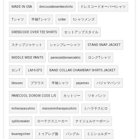
MADE IN USA
dresscodeoverteeshirts
ドレスコードオーバーtシャツ
Tシャツ
半袖Tシャツ
sstee
tシャツメンズ
DRESSCODE OVER TEE SHIRTS
セットアップスタイル
スナップジャケット
シャンブレーシャツ
STAND SNAP JACKET
MIDDLE WIDE PANTS
parecooldorowcodels
ロングTシャツ
ロンT
LM-S-075
BAND COLLAR CHAMBRAY SHIRTS JACKET
blouses
ブラウス
半袖シャツ
pajamas
パジャマパンツ
PARECOOL DOROW CODE L/S
カットソー
ツキ パンツ
miharayasuhiro
maisonmiharayasuhiro
ミハラヤスヒロ
splitsneaker
ローテクスニーカー
ナイジェルケーボーン
touaregsilver
トゥアレグ族
バングル
ミニショルダー