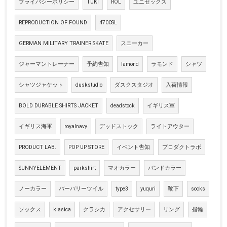
プライバシーポリシー
TUKI
ROL
ユニセックス
REPRODUCTION OF FOUND
4700SL
GERMAN MILITARY TRAINER SKATE
スニーカー
ジャーマントレーナー
予約告知
lamond
ラモンド
シャツ
シャツジャケット
duskstudio
ダスクスタジオ
入荷情報
BOLD DURABLE SHIRTS JACKET
deadstock
イギリス軍
イギリス海軍
royalnavy
デッドストック
ライトアウター
PRODUCT LAB.
POP UP STORE
イベント告知
プロダクトラボ
SUNNYELEMENT
parkshirt
マオカラー
バンドカラー
ノーカラー
バーバリーツイル
type3
yuquri
靴下
socks
ソックス
klasica
クラシカ
アクセサリー
リング
指輪