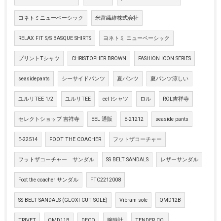
ヨネトミニューベーシック
米富繊維株式会社
RELAX FIT S/S BASQUE SHIRTS
ヨネトミ ニューベーシック
プリントTシャツ
CHRISTOPHER BROWN
FASHION ICON SERIES
seasidepants
シーサイドパンツ
夏パンツ
夏パンツ涼しい
ユルリTEE 1/2
ユルリTEE
eel tシャツ
ロル
ROL吉祥寺
セレクトショップ 吉祥寺
EEL 通販
E-21212
seaside pants
E-22514
FOOT THE COACHER
フットザコーチャー
フットザコーチャー サンダル
SS BELT SANDALS
レザーサンダル
Foot the coacher サンダル
FTC2212008
SS BELT SANDALS (GLOXI CUT SOLE)
Vibram sole
QMD12B
TRIVET
QMD11B
DECO
腕時計
TENDER CO.