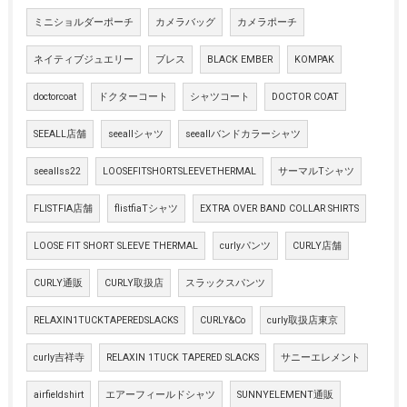
ミニショルダーポーチ
カメラバッグ
カメラポーチ
ネイティブジュエリー
ブレス
BLACK EMBER
KOMPAK
doctorcoat
ドクターコート
シャツコート
DOCTOR COAT
SEEALL店舗
seeallシャツ
seeallバンドカラーシャツ
seeallss22
LOOSEFITSHORTSLEEVETHERMAL
サーマルTシャツ
FLISTFIA店舗
flistfiaTシャツ
EXTRA OVER BAND COLLAR SHIRTS
LOOSE FIT SHORT SLEEVE THERMAL
curlyパンツ
CURLY店舗
CURLY通販
CURLY取扱店
スラックスパンツ
RELAXIN1TUCKTAPEREDSLACKS
CURLY&Co
curly取扱店東京
curly吉祥寺
RELAXIN 1TUCK TAPERED SLACKS
サニーエレメント
airfieldshirt
エアーフィールドシャツ
SUNNYELEMENT通販