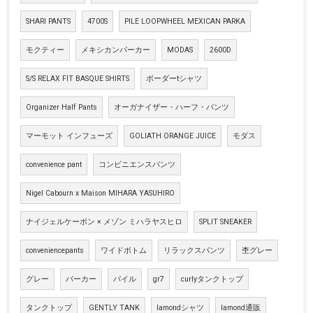
SHARI PANTS
4700S
PILE LOOPWHEEL MEXICAN PARKA
モクティー
メキシカンパーカー
MODAS
2600D
S/S RELAX FIT BASQUE SHIRTS
ボーダーtシャツ
Organizer Half Pants
オーガナイザー・ハーフ・パンツ
マーモット インフューズ
GOLIATH ORANGE JUICE
モダス
convenience pant
コンビニエンスパンツ
Nigel Cabourn x Maison MIHARA YASUHIRO
ナイジェルケーボン × メゾン ミハラヤスヒロ
SPLIT SNEAKER
conveniencepants
ワイドボトム
リラックスパンツ
杢グレー
グレー
パーカー
パイル
gr7
curlyタンクトップ
タンクトップ
GENTLY TANK
lamondシャツ
lamond通販