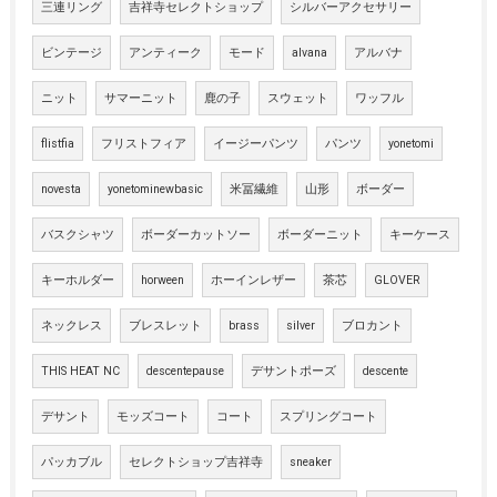
三連リング
吉祥寺セレクトショップ
シルバーアクセサリー
ビンテージ
アンティーク
モード
alvana
アルバナ
ニット
サマーニット
鹿の子
スウェット
ワッフル
flistfia
フリストフィア
イージーパンツ
パンツ
yonetomi
novesta
yonetominewbasic
米冨繊維
山形
ボーダー
バスクシャツ
ボーダーカットソー
ボーダーニット
キーケース
キーホルダー
horween
ホーインレザー
茶芯
GLOVER
ネックレス
ブレスレット
brass
silver
ブロカント
THIS HEAT NC
descentepause
デサントポーズ
descente
デサント
モッズコート
コート
スプリングコート
パッカブル
セレクトショップ吉祥寺
sneaker