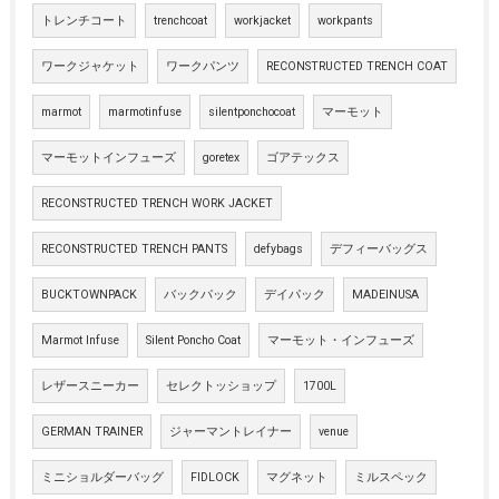
トレンチコート
trenchcoat
workjacket
workpants
ワークジャケット
ワークパンツ
RECONSTRUCTED TRENCH COAT
marmot
marmotinfuse
silentponchocoat
マーモット
マーモットインフューズ
goretex
ゴアテックス
RECONSTRUCTED TRENCH WORK JACKET
RECONSTRUCTED TRENCH PANTS
defybags
デフィーバッグス
BUCKTOWNPACK
バックパック
デイパック
MADEINUSA
Marmot Infuse
Silent Poncho Coat
マーモット・インフューズ
レザースニーカー
セレクトッショップ
1700L
GERMAN TRAINER
ジャーマントレイナー
venue
ミニショルダーバッグ
FIDLOCK
マグネット
ミルスペック