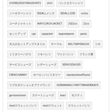
OVERSIZEDSTRINGSHIRTS
shirt
バンドカラーシャツ
ノーカラーシャツ
SEEALLメンズ
SEEALL22SS
curlco
コーチジャケット
AIRYCOACHJACKET
2022ss
22ss
セットアップ
cpo
cpojacket
taperedpants
pants
大人のセットアップスタイル
サーマル
MILITARYBAGGS
ツキ
ミリタリーバグス
ツキパンツ
ワイドパンツ
フランス軍
サービスシューズ
レザーシューズ
SERVICESHOES
FRENCHARMY
ヨーロッパミリタリー
reproductionoffound
リプロダクションオブファウンド
GERMANMILITARYTRAINERSKATE
germantrainer
スケートシューズ
moct
モクティ
moctスウェットパンツ
moctスウェット
スウェットパンツ