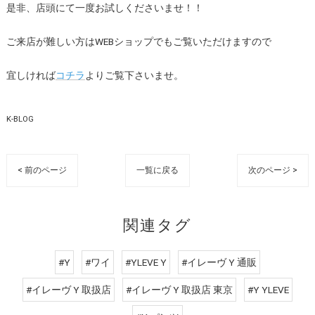
是非、店頭にて一度お試しくださいませ！！
ご来店が難しい方はWEBショップでもご覧いただけますので
宜しければ
コチラ
よりご覧下さいませ。
K-BLOG
< 前のページ
一覧に戻る
次のページ >
関連タグ
#Y
#ワイ
#YLEVE Y
#イレーヴ Y 通販
#イレーヴ Y 取扱店
#イレーヴ Y 取扱店 東京
#Y YLEVE