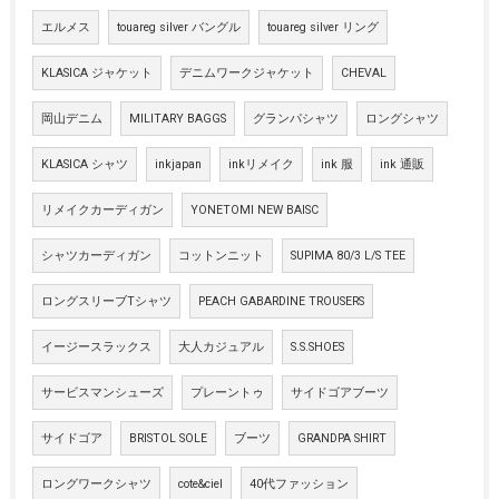
エルメス
touareg silver バングル
touareg silver リング
KLASICA ジャケット
デニムワークジャケット
CHEVAL
岡山デニム
MILITARY BAGGS
グランパシャツ
ロングシャツ
KLASICA シャツ
inkjapan
inkリメイク
ink 服
ink 通販
リメイクカーディガン
YONETOMI NEW BAISC
シャツカーディガン
コットンニット
SUPIMA 80/3 L/S TEE
ロングスリーブTシャツ
PEACH GABARDINE TROUSERS
イージースラックス
大人カジュアル
S.S.SHOES
サービスマンシューズ
プレーントゥ
サイドゴアブーツ
サイドゴア
BRISTOL SOLE
ブーツ
GRANDPA SHIRT
ロングワークシャツ
cote&ciel
40代ファッション