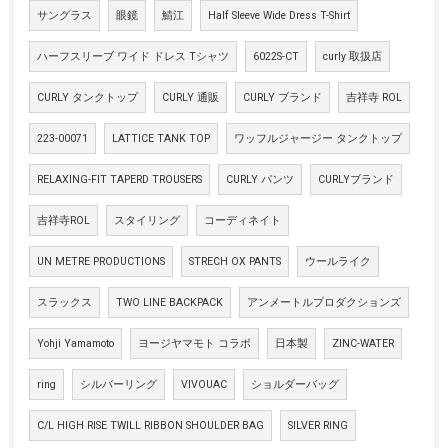
サングラス
眼鏡
鯖江
Half Sleeve Wide Dress T-Shirt
ハーフスリーブ ワイド ドレス Tシャツ
6022S-CT
curly 取扱店
CURLY タンクトップ
CURLY 通販
CURLY ブランド
吉祥寺 ROL
223-00071
LATTICE TANK TOP
ワッフルジャージー タンクトップ
RELAXING-FIT TAPERD TROUSERS
CURLY パンツ
CURLYブランド
吉祥寺ROL
スタイリング
コーディネイト
UN METRE PRODUCTIONS
STRECH OX PANTS
ウールライク
スラックス
TWO LINE BACKPACK
アンメートルプロダクションズ
Yohji Yamamoto
ヨージヤマモト コラボ
日本製
ZINC-WATER
ring
シルバーリング
VIVOUAC
ショルダーバッグ
C/L HIGH RISE TWILL RIBBON SHOULDER BAG
SILVER RING