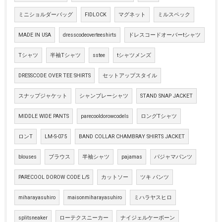
ミニショルダーバッグ
FIDLOCK
マグネット
ミルスペック
MADE IN USA
dresscodeoverteeshirts
ドレスコードオーバーtシャツ
Tシャツ
半袖Tシャツ
sstee
tシャツメンズ
DRESSCODE OVER TEE SHIRTS
セットアップスタイル
スナップジャケット
シャンブレーシャツ
STAND SNAP JACKET
MIDDLE WIDE PANTS
parecooldorowcodels
ロングTシャツ
ロンT
LM-S-075
BAND COLLAR CHAMBRAY SHIRTS JACKET
blouses
ブラウス
半袖シャツ
pajamas
パジャマパンツ
PARECOOL DOROW CODE L/S
カットソー
ツキ パンツ
miharayasuhiro
maisonmiharayasuhiro
ミハラヤスヒロ
splitsneaker
ローテクスニーカー
ナイジェルケーボーン