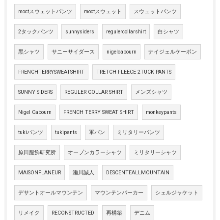
moctスウェットパンツ
moctスウェット
スウェットパンツ
2タックパンツ
sunnysiders
regulercollarshirt
白シャツ
黒シャツ
サニーサイダース
nigelcabourn
ナイジェルケーボン
FRENCHTERRYSWEATSHIRT
TRETCH FLEECE 2TUCK PANTS
SUNNY SIDERS
REGULER COLLAR SHIRT
メンズシャツ
Nigel Cabourn
FRENCH TERRY SWEAT SHIRT
monkeypants
tukiパンツ
tukipants
軍パン
ミリタリーパンツ
原田服飾研究所
オープンカラーシャツ
ミリタリーシャツ
MAISONFLANEUR
瀬川誠人
DESCENTEALLMOUNTAIN
デサントオールマウンテン
マウンテンパーカー
シェルジャケット
リメイク
RECONSTRUCTED
再構築
デニム