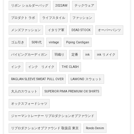
リボン ショルダーバッグ
2022AW
テックウェア
プロダクト ラボ
ライフスタイル
ファッション
メンズファッション
イタリア軍
DEAD STOCK
オーバーパンツ
ゴム引き
50年代
vintage
Piping Cardigan
パイピングカーディガン
羽織り
定番
ink
ink リメイク
インク
インク リメイク
THE CLASH
RAGLAN SLEEVE SWEAT PULL OVER
LAMOND スウェット
大人のスウェット
SUPERIOR PIMA PREMIUM OX SHIRTS
オックスフォードシャツ
ジャーマントレーナー リプロダクションオブファウンド
リプロダクションオブファウンド 取扱店 東京
Rondo Denim