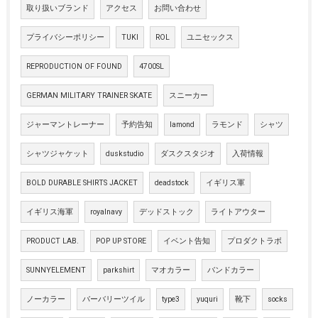
取り扱いブランド
アクセス
お問い合わせ
プライバシーポリシー
TUKI
ROL
ユニセックス
REPRODUCTION OF FOUND
4700SL
GERMAN MILITARY TRAINER SKATE
スニーカー
ジャーマントレーナー
予約告知
lamond
ラモンド
シャツ
シャツジャケット
duskstudio
ダスクスタジオ
入荷情報
BOLD DURABLE SHIRTS JACKET
deadstock
イギリス軍
イギリス海軍
royalnavy
デッドストック
ライトアウター
PRODUCT LAB.
POP UP STORE
イベント告知
プロダクトラボ
SUNNYELEMENT
parkshirt
マオカラー
バンドカラー
ノーカラー
バーバリーツイル
type3
yuquri
靴下
socks