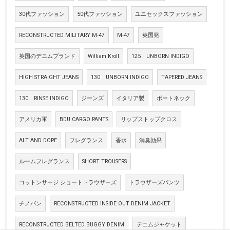
30代ファッション
50代ファッション
ユニセックスファッション
RECONSTRUCTED MILITARY M-47
M-47
英国発
英国のデニムブランド
William Kroll
125 UNBORN INDIGO
HIGH STRAIGHT JEANS
130 UNBORN INDIGO
TAPERED JEANS
130 RINSE INDIGO
ジーンズ
イタリア製
ボートネック
アメリカ軍
BDU CARGO PANTS
リップストップクロス
ALT AND DOPE
フレグランス
香水
消臭効果
ルームフレグランス
SHORT TROUSERS
コットンサージ ショートトラウザーズ
トラウザーズパンツ
チノパン
RECONSTRUCTED INSIDE OUT DENIM JACKET
RECONSTRUCTED BELTED BUGGY DENIM
デニムジャケット