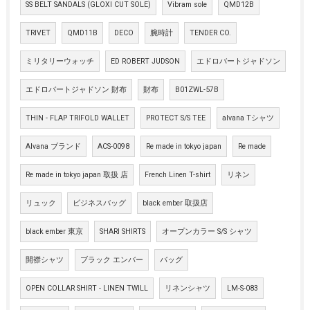
SS BELT SANDALS (GLOXI CUT SOLE)
Vibram sole
QMD12B
TRIVET
QMD11B
DECO
腕時計
TENDER CO.
ミリタリーウォッチ
ED ROBERT JUDSON
エドロバートジャドソン
エドロバートジャドソン 財布
財布
B01ZWL-57B
THIN - FLAP TRIFOLD WALLET
PROTECT S/S TEE
alvana Tシャツ
Alvana ブランド
ACS-0098
Re made in tokyo japan
Re made
Re made in tokyo japan 取扱 店
French Linen T-shirt
リネン
リュック
ビジネスバッグ
black ember 取扱店
black ember 東京
SHARI SHIRTS
オープンカラー S/S シャツ
開襟シャツ
ブラック エンバー
バッグ
OPEN COLLAR SHIRT - LINEN TWILL
リネンシャツ
LM-S-083