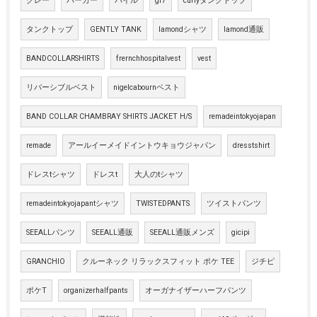
グレー
パーカー
パイル
gr7
curlyタンクトップ
タンクトップ
GENTLY TANK
lamondシャツ
lamond通販
BANDCOLLARSHIRTS
frernchhospitalvest
vest
リバーシブルベスト
nigelcabournベスト
BAND COLLAR CHAMBRAY SHIRTS JACKET H/S
remadeintokyojapan
remade
アールイーメイドイントウキョウジャパン
dresstshirt
ドレスtシャツ
ドレスt
大人のtシャツ
remadeintokyojapantシャツ
TWISTEDPANTS
ツイストパンツ
SEEALLパンツ
SEEALL通販
SEEALL通販メンズ
gicipi
GRANCHIO
クルーネック リラックスフィット ポケ TEE
ジチピ
ポケT
organizerhalfpants
オーガナイザーハーフパンツ