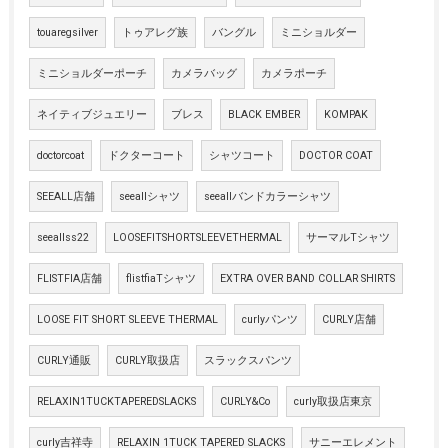
touaregsilver
トゥアレグ族
バングル
ミニショルダー
ミニショルダーポーチ
カメラバッグ
カメラポーチ
ネイティブジュエリー
ブレス
BLACK EMBER
KOMPAK
doctorcoat
ドクターコート
シャツコート
DOCTOR COAT
SEEALL店舗
seeallシャツ
seeallバンドカラーシャツ
seeallss22
LOOSEFITSHORTSLEEVETHERMAL
サーマルTシャツ
FLISTFIA店舗
flistfiaTシャツ
EXTRA OVER BAND COLLAR SHIRTS
LOOSE FIT SHORT SLEEVE THERMAL
curlyパンツ
CURLY店舗
CURLY通販
CURLY取扱店
スラックスパンツ
RELAXIN1TUCKTAPEREDSLACKS
CURLY&Co
curly取扱店東京
curly吉祥寺
RELAXIN 1TUCK TAPERED SLACKS
サニーエレメント