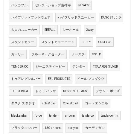
パッカブル
セレクトショップ吉祥寺
sneaker
ハイブリッドフットウェア
ハイブリッドスニーカー
DUSK STUDIO
大人のスニーカー
SEEALL
シーオール
2way
スタンドカラー
スタンドカラーコート
CURLY
CURLYCS
カーリー
クルーネックセーター
ノベスタ
GS/TP
TENDER CO
ジーエスティーピー
テンダー
TOUAREG SILVER
トゥアレグシルバー
EEL PRODUCTS
イール プロダクツ
TODO PASA
トゥド パッサ
DESCENTE PAUSE
デサント ポーズ
ダスク スタジオ
cote＆ciel
Cote et ciel
コートエシエル
blackember
forge
tender
unborn
tenderco
tenderdenim
ブラックエンバー
130 unborn
curlyco
カーディガン