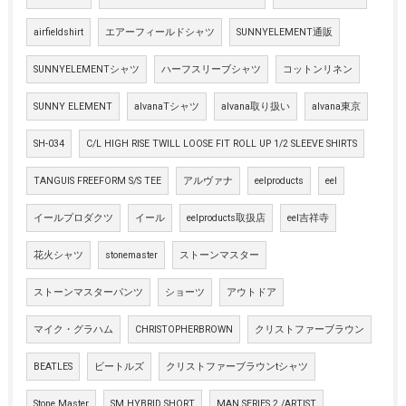
airfieldshirt
エアーフィールドシャツ
SUNNYELEMENT通販
SUNNYELEMENTシャツ
ハーフスリーブシャツ
コットンリネン
SUNNY ELEMENT
alvanaTシャツ
alvana取り扱い
alvana東京
SH-034
C/L HIGH RISE TWILL LOOSE FIT ROLL UP 1/2 SLEEVE SHIRTS
TANGUIS FREEFORM S/S TEE
アルヴァナ
eelproducts
eel
イールプロダクツ
イール
eelproducts取扱店
eel吉祥寺
花火シャツ
stonemaster
ストーンマスター
ストーンマスターパンツ
ショーツ
アウトドア
マイク・グラハム
CHRISTOPHERBROWN
クリストファーブラウン
BEATLES
ビートルズ
クリストファーブラウンtシャツ
Stone Master
SM HYBRID SHORT
MAN SERIES 2 /ARTIST