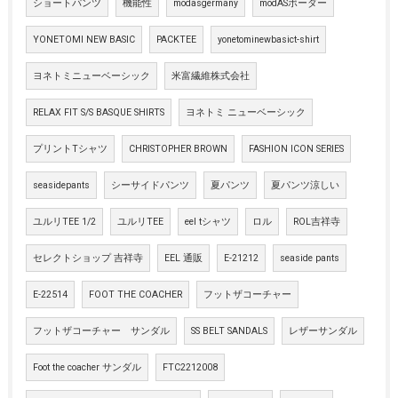
ショートパンツ
機能性
modasgermany
modASボーダー
YONETOMI NEW BASIC
PACKTEE
yonetominewbasict-shirt
ヨネトミニューベーシック
米富繊維株式会社
RELAX FIT S/S BASQUE SHIRTS
ヨネトミ ニューベーシック
プリントTシャツ
CHRISTOPHER BROWN
FASHION ICON SERIES
seasidepants
シーサイドパンツ
夏パンツ
夏パンツ涼しい
ユルリTEE 1/2
ユルリTEE
eel tシャツ
ロル
ROL吉祥寺
セレクトショップ 吉祥寺
EEL 通販
E-21212
seaside pants
E-22514
FOOT THE COACHER
フットザコーチャー
フットザコーチャー サンダル
SS BELT SANDALS
レザーサンダル
Foot the coacher サンダル
FTC2212008