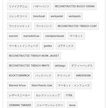
リメイクデニム
バギーパンツ
RECONSTRUCTED BUGGY DENIM
トレンチコート
trenchcoat
workjacket
workpants
ワークジャケット
ワークパンツ
RECONSTRUCTED TRENCH COAT
marmot
marmotinfuse
silentponchocoat
マーモット
マーモットインフューズ
goretex
ゴアテックス
RECONSTRUCTED TRENCH WORK JACKET
RECONSTRUCTED TRENCH PANTS
defybags
デフィーバッグス
BUCKTOWNPACK
バックパック
デイパック
MADEINUSA
Marmot Infuse
Silent Poncho Coat
マーモット・インフューズ
レザースニーカー
セレクトッショップ
1700L
GERMAN TRAINER
ジャーマントレイナー
venue