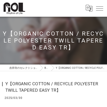
Y【ORGANIC COTTON / RECYC
LE POLYESTER TWILL TAPERE
D EASY TR】
吉祥寺のセレクトショップはROL（ロル）
BLOG
Y【ORGANIC COTTON / RECYCLE POLYESTER TWILL TAPERED EASY TR】
Y【ORGANIC COTTON / RECYCLE POLYESTER
TWILL TAPERED EASY TR】
2025/03/30