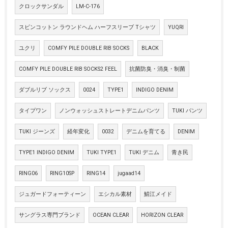
クロックサンダル
LM-C-176
スビンコットン ラウンドヘム ハーフスリーブ Tシャツ
YUQRI
ユクリ
COMFY PILE DOUBLE RIB SOCKS
BLACK
COMFY PILE DOUBLE RIB SOCKS2 FEEL
抗菌防臭・消臭・制菌
ダブルリブ ソックス
0024
TYPE1
INDIGO DENIM
タイプワン
ノンウォッシュストレートデニムパンツ
TUKI パンツ
TUKI ジーンズ
経年変化
0032
デニムを育てる
DENIM
TYPE1 INDIGO DENIM
TUKI TYPE1
TUKI デニム
青き民
RING06
RING10SP
RING14
jugaad14
ジュガードフォーティーン
エシカル素材
鯖江メイド
サングラス専門ブランド
OCEAN CLEAR
HORIZON CLEAR