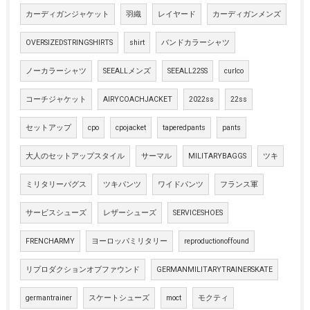
カーディガンジャケット
羽織
レイヤード
カーディガンメンズ
OVERSIZEDSTRINGSHIRTS
shirt
バンドカラーシャツ
ノーカラーシャツ
SEEALLメンズ
SEEALL22SS
curlco
コーチジャケット
AIRYCOACHJACKET
2022ss
22ss
セットアップ
cpo
cpojacket
taperedpants
pants
大人のセットアップスタイル
サーマル
MILITARYBAGGS
ツキ
ミリタリーバグス
ツキパンツ
ワイドパンツ
フランス軍
サービスシューズ
レザーシューズ
SERVICESHOES
FRENCHARMY
ヨーロッパミリタリー
reproductionoffound
リプロダクションオブファウンド
GERMANMILITARYTRAINERSKATE
germantrainer
スケートシューズ
moct
モクティ