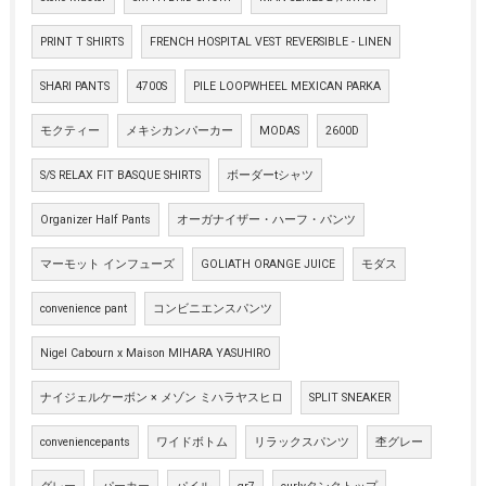
PRINT T SHIRTS
FRENCH HOSPITAL VEST REVERSIBLE - LINEN
SHARI PANTS
4700S
PILE LOOPWHEEL MEXICAN PARKA
モクティー
メキシカンパーカー
MODAS
2600D
S/S RELAX FIT BASQUE SHIRTS
ボーダーtシャツ
Organizer Half Pants
オーガナイザー・ハーフ・パンツ
マーモット インフューズ
GOLIATH ORANGE JUICE
モダス
convenience pant
コンビニエンスパンツ
Nigel Cabourn x Maison MIHARA YASUHIRO
ナイジェルケーボン × メゾン ミハラヤスヒロ
SPLIT SNEAKER
conveniencepants
ワイドボトム
リラックスパンツ
杢グレー