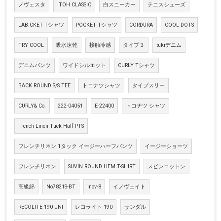
ノヴェスタ
ITOH CLASSIC
白スニーカー
テニスシューズ
LAB.CKET Tシャツ
POCKET Tシャツ
CORDURA
COOL DOTS
TRY COOL
吸水速乾
接触冷感
タイプ３
tukiデニム
デニムパンツ
ワイドシルエット
CURLY Tシャツ
BACK ROUND S/S TEE
トコナツシャツ
タイプスリー
CURLY& Co.
222-04051
E-22400
トコナツ シャツ
French Linen Tuck Half PTS
フレンチリネン 1タック イージーハーフパンツ
イージーショーツ
フレンチリネン
SUVIN ROUND HEM T-SHIRT
スビンコットン
高級綿
No7821S-BT
inov-8
イノヴェイト
RECOLITE 190 UNI
レコライト 190
サンダル