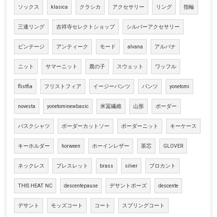
ソックス
klasica
クラシカ
アクセサリー
リング
指輪
三連リング
吉祥寺セレクトショップ
シルバーアクセサリー
ビンテージ
アンティーク
モード
alvana
アルバナ
ニット
サマーニット
鹿の子
スウェット
ワッフル
flistfia
フリストフィア
イージーパンツ
パンツ
yonetomi
novesta
yonetominewbasic
米冨繊維
山形
ボーダー
バスクシャツ
ボーダーカットソー
ボーダーニット
キーケース
キーホルダー
horween
ホーインレザー
茶芯
GLOVER
ネックレス
ブレスレット
brass
silver
ブロカント
THIS HEAT NC
descentepause
デサントポーズ
descente
デサント
モッズコート
コート
スプリングコート