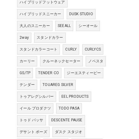
ハイブリッドフットウェア
ハイブリッドスニーカー
DUSK STUDIO
大人のスニーカー
SEEALL
シーオール
2way
スタンドカラー
スタンドカラーコート
CURLY
CURLYCS
カーリー
クルーネックセーター
ノベスタ
GS/TP
TENDER CO
ジーエスティーピー
テンダー
TOUAREG SILVER
トゥアレグシルバー
EEL PRODUCTS
イール プロダクツ
TODO PASA
トゥド パッサ
DESCENTE PAUSE
デサント ポーズ
ダスク スタジオ