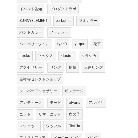
イベント告知
プロダクトラボ
SUNNYELEMENT
parkshirt
マオカラー
バンドカラー
ノーカラー
バーバリーツイル
type3
yuquri
靴下
socks
ソックス
klasica
クラシカ
アクセサリー
リング
指輪
三連リング
吉祥寺セレクトショップ
シルバーアクセサリー
ビンテージ
アンティーク
モード
alvana
アルバナ
ニット
サマーニット
鹿の子
スウェット
ワッフル
flistfia
フリストフィア
イージーパンツ
パンツ