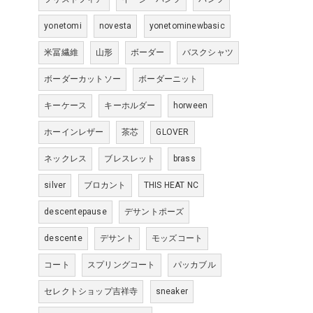
yonetomi
novesta
yonetominewbasic
米冨繊維
山形
ボーダー
バスクシャツ
ボーダーカットソー
ボーダーニット
キーケース
キーホルダー
horween
ホーインレザー
茶芯
GLOVER
ネックレス
ブレスレット
brass
silver
ブロカント
THIS HEAT NC
descentepause
デサントポーズ
descente
デサント
モッズコート
コート
スプリングコート
パッカブル
セレクトショップ吉祥寺
sneaker