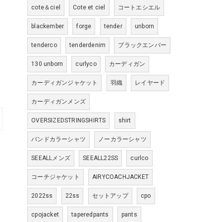
cote＆ciel
Cote et ciel
コートエシエル
blackember
forge
tender
unborn
tenderco
tenderdenim
ブラックエンバー
130 unborn
curlyco
カーディガン
カーディガンジャケット
羽織
レイヤード
カーディガンメンズ
OVERSIZEDSTRINGSHIRTS
shirt
バンドカラーシャツ
ノーカラーシャツ
SEEALLメンズ
SEEALL22SS
curlco
コーチジャケット
AIRYCOACHJACKET
2022ss
22ss
セットアップ
cpo
cpojacket
taperedpants
pants