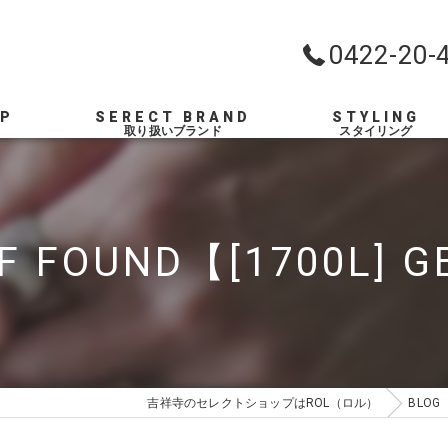
0422-20-
OP
SERECT BRAND
STYLING
F FOUND【[1700L] 
吉祥寺のセレクトショップはROL（ロル）
BLOG