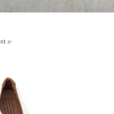
NER】が