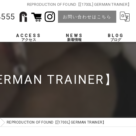
REPRODUCTION OF FOUND【[1700L] GERMAN TRAINER】
4555
お問い合わせはこちら
ACCESS
NEWS
BLOG
GERMAN TRAINER】
REPRODUCTION OF FOUND【[1700L] GERMAN TRAINER】