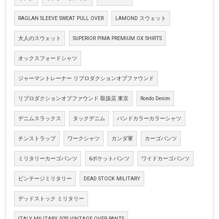
RAGLAN SLEEVE SWEAT PULL OVER
LAMOND スウェット
大人のスウェット
SUPERIOR PIMA PREMIUM OX SHIRTS
オックスフォードシャツ
ジャーマントレーナー リプロダクションオブファウンド
リプロダクションオブファウンド 取扱店 東京
Rondo Denim
デニムスラックス
タックデニム
バンドカラーカラーシャツ
チンストラップ
ワークシャツ
カンダ軍
カーゴパンツ
ミリタリーカーゴパンツ
6ポケットパンツ
ワイドカーゴパンツ
ビンテージミリタリー
DEAD STOCK MILITARY
デッドストック ミリタリー
ITALY MILITARY 50'S VINTAGE OVER PANTS