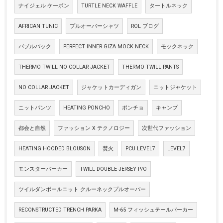
ナイジェル ケーボン
TURTLE NECK WAFFLE
タートルネック
AFRICAN TUNIC
プルオーバーシャツ
ROL ブログ
バブルバック
PERFECT INNER GIZA MOCK NECK
モックネック
THERMO TWILL NO COLLAR JACKET
THERMO TWILL PANTS
NO COLLAR JACKET
ジャケットカーディガン
ニットジャケット
ニットパンツ
HEATING PONCHO
ポンチョ
キャンプ
都会と自然
ファッション X テクノロジー
次世代ファッション
HEATING HOODED BLOUSON
焚火
PCU LEVEL7
LEVEL7
モンスターパーカー
TWILL DOUBLE JERSEY P/O
ツイルダンボールニット クルーネックプルオーバー
RECONSTRUCTED TRENCH PARKA
M-65 フィッシュテールパーカー