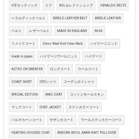
V字カッティング
リブ
ROLセレクトショップ
HERALDIC BELTS
ヘラルディックベルト
BRIDLE LEATHER BELT
BRIDLE LEATHER
ベルト
レザーベルト
MADE IN ENGLAND
M-65
リメイクコート
Dress Wool Knit Crew Neck
ハイゲージニット
made in japan
ハイゲージウールニット
ハイゲージ
AZTEC CN SWEATER
ロングコート
ウールコート
COAST SHIRT
CPOシャツ
コーデュロイシャツ
SPECIAL EDITION
MAC COAT
コットンモールスキン
マックコート
CHEF JACKET
ステンカラーコート
バルマカーンコート
サザンカコート
ウールステンカラーコート
HEATING HOODED COAT
REBORN WOOL ARAN KNIT PULLOVER