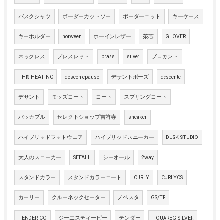
バスクシャツ
ボーダーカットソー
ボーダーニット
キーケース
キーホルダー
horween
ホーインレザー
茶芯
GLOVER
ネックレス
ブレスレット
brass
silver
ブロカント
THIS HEAT NC
descentepause
デサントポーズ
descente
デサント
モッズコート
コート
スプリングコート
パッカブル
セレクトショップ吉祥寺
sneaker
ハイブリッドフットウェア
ハイブリッドスニーカー
DUSK STUDIO
大人のスニーカー
SEEALL
シーオール
2way
スタンドカラー
スタンドカラーコート
CURLY
CURLYCS
カーリー
クルーネックセーター
ノベスタ
GS/TP
TENDER CO
ジーエスティーピー
テンダー
TOUAREG SILVER