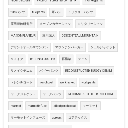
Nigel Cabourn
FRENCH TERRY SWEAT SHIRT
monkeypants
tukiパンツ
tukipants
軍パン
ミリタリーパンツ
原田服飾研究所
オープンカラーシャツ
ミリタリーシャツ
MAISONFLANEUR
瀬川誠人
DESCENTEALLMOUNTAIN
デサントオールマウンテン
マウンテンパーカー
シェルジャケット
リメイク
RECONSTRUCTED
再構築
デニム
リメイクデニム
バギーパンツ
RECONSTRUCTED BUGGY DENIM
トレンチコート
trenchcoat
workjacket
workpants
ワークジャケット
ワークパンツ
RECONSTRUCTED TRENCH COAT
marmot
marmotinfuse
silentponchocoat
マーモット
マーモットインフューズ
goretex
ゴアテックス