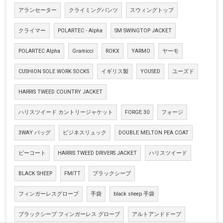
アランセーター
クライミングパンツ
スウィングトップ
クライマー
POLARTEC - Alpha
SM SWINGTOP JACKET
POLARTEC Alpha
Gramicci
ROKX
YARMO
ヤーモ
CUSHION SOLE WORK SOCKS
イギリス製
YOUSED
ユーズド
HARRIS TWEED COUNTRY JACKET
ハリスツイード カントリージャケット
FORGE 30
フォージ
3WAY バッグ
ビジネスリュック
DOUBLE MELTON PEA COAT
ピーコート
HARRIS TWEED DRIVERS JACKET
ハリスツイード
BLACK SHEEP
FMITT
ブラックシープ
フィンガーレスグローブ
手袋
black sheep 手袋
ブラックシープ フィンガーレス グローブ
アルトアンドドープ