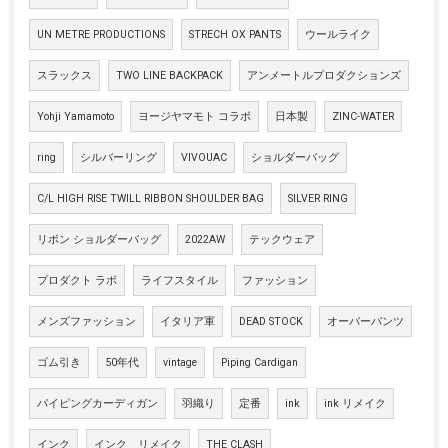
UN METRE PRODUCTIONS
STRECH OX PANTS
ウールライク
スラックス
TWO LINE BACKPACK
アンメートルプロダクションズ
Yohji Yamamoto
ヨージヤマモト コラボ
日本製
ZINC-WATER
ring
シルバーリング
VIVOUAC
ショルダーバッグ
C/L HIGH RISE TWILL RIBBON SHOULDER BAG
SILVER RING
リボン ショルダーバッグ
2022AW
テックウェア
プロダクト ラボ
ライフスタイル
ファッション
メンズファッション
イタリア軍
DEAD STOCK
オーバーパンツ
ゴム引き
50年代
vintage
Piping Cardigan
パイピングカーディガン
羽織り
定番
ink
ink リメイク
インク
インク リメイク
THE CLASH