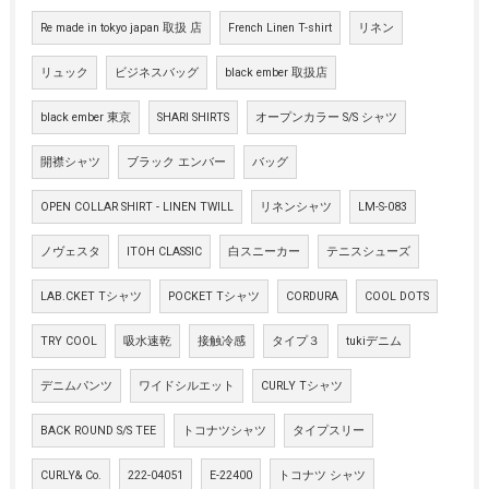
Re made in tokyo japan 取扱 店
French Linen T-shirt
リネン
リュック
ビジネスバッグ
black ember 取扱店
black ember 東京
SHARI SHIRTS
オープンカラー S/S シャツ
開襟シャツ
ブラック エンバー
バッグ
OPEN COLLAR SHIRT - LINEN TWILL
リネンシャツ
LM-S-083
ノヴェスタ
ITOH CLASSIC
白スニーカー
テニスシューズ
LAB.CKET Tシャツ
POCKET Tシャツ
CORDURA
COOL DOTS
TRY COOL
吸水速乾
接触冷感
タイプ３
tukiデニム
デニムパンツ
ワイドシルエット
CURLY Tシャツ
BACK ROUND S/S TEE
トコナツシャツ
タイプスリー
CURLY& Co.
222-04051
E-22400
トコナツ シャツ