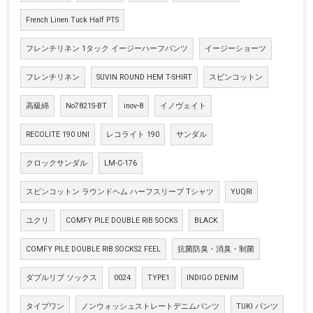
French Linen Tuck Half PTS
フレンチリネン 1タック イージーハーフパンツ
イージーショーツ
フレンチリネン
SUVIN ROUND HEM T-SHIRT
スビンコットン
高級綿
No7821S-BT
inov-8
イノヴェイト
RECOLITE 190 UNI
レコライト 190
サンダル
クロックサンダル
LM-C-176
スビンコットン ラウンドヘム ハーフスリーブ Tシャツ
YUQRI
ユクリ
COMFY PILE DOUBLE RIB SOCKS
BLACK
COMFY PILE DOUBLE RIB SOCKS2 FEEL
抗菌防臭・消臭・制菌
ダブルリブ ソックス
0024
TYPE1
INDIGO DENIM
タイプワン
ノンウォッシュストレートデニムパンツ
TUKI パンツ