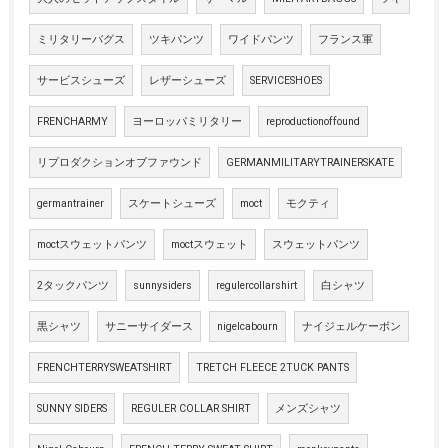
ミリタリーバグス
ツキパンツ
ワイドパンツ
フランス軍
サービスシューズ
レザーシューズ
SERVICESHOES
FRENCHARMY
ヨーロッパミリタリー
reproductionoffound
リプロダクションオブファウンド
GERMANMILITARYTRAINERSKATE
germantrainer
スケートシューズ
moct
モクティ
moctスウェットパンツ
moctスウェット
スウェットパンツ
2タックパンツ
sunnysiders
regulercollarshirt
白シャツ
黒シャツ
サニーサイダース
nigelcabourn
ナイジェルケーボン
FRENCHTERRYSWEATSHIRT
TRETCH FLEECE 2TUCK PANTS
SUNNY SIDERS
REGULER COLLAR SHIRT
メンズシャツ