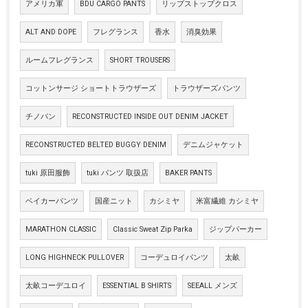
アメリカ軍
BDU CARGO PANTS
リップストップクロス
ALT AND DOPE
フレグランス
香水
消臭効果
ルームフレグランス
SHORT TROUSERS
コットンサージ ショートトラウザーズ
トラウザーズパンツ
チノパン
RECONSTRUCTED INSIDE OUT DENIM JACKET
RECONSTRUCTED BELTED BUGGY DENIM
デニムジャケット
tuki 原田服飾
tuki パンツ 取扱店
BAKER PANTS
ベイカーパンツ
国産ニット
カシミヤ
米富繊維 カシミヤ
MARATHON CLASSIC
Classic Sweat Zip Parka
ジップパーカー
LONG HIGHNECK PULLOVER
コーデュロイパンツ
太畝
太畝コーデユロイ
ESSENTIAL B SHIRTS
SEEALL メンズ