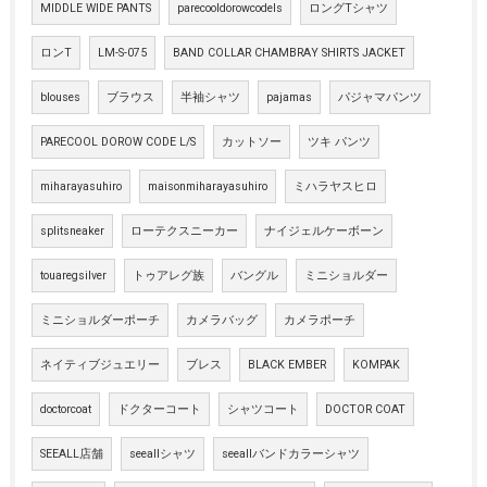
MIDDLE WIDE PANTS
parecooldorowcodels
ロングTシャツ
ロンT
LM-S-075
BAND COLLAR CHAMBRAY SHIRTS JACKET
blouses
ブラウス
半袖シャツ
pajamas
パジャマパンツ
PARECOOL DOROW CODE L/S
カットソー
ツキ パンツ
miharayasuhiro
maisonmiharayasuhiro
ミハラヤスヒロ
splitsneaker
ローテクスニーカー
ナイジェルケーボーン
touaregsilver
トゥアレグ族
バングル
ミニショルダー
ミニショルダーポーチ
カメラバッグ
カメラポーチ
ネイティブジュエリー
ブレス
BLACK EMBER
KOMPAK
doctorcoat
ドクターコート
シャツコート
DOCTOR COAT
SEEALL店舗
seeallシャツ
seeallバンドカラーシャツ