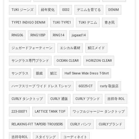
TUKI ジーンズ
経年変化
0032
デニムを育てる
DENIM
TYPE1 INDIGO DENIM
TUKI TYPE1
TUKI デニム
青き民
RING06
RING10SP
RING14
jugaad14
ジュガードフォーティーン
エシカル素材
鯖江メイド
サングラス専門ブランド
OCEAN CLEAR
HORIZON CLEAR
サングラス
眼鏡
鯖江
Half Sleeve Wide Dress T-Shirt
ハーフスリーブ ワイド ドレス Tシャツ
6022S-CT
curly 取扱店
CURLY タンクトップ
CURLY 通販
CURLY ブランド
吉祥寺 ROL
223-00071
LATTICE TANK TOP
ワッフルジャージー タンクトップ
RELAXING-FIT TAPERD TROUSERS
CURLY パンツ
CURLYブランド
吉祥寺ROL
スタイリング
コーディネイト