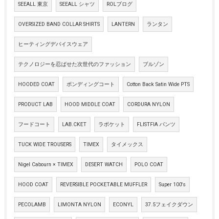
SEEALL 東京
SEEALL シャツ
ROLブログ
OVERSIZED BAND COLLAR SHIRTS
LANTERN
ランタン
ヒーティングデバイスウェア
テクノロジーを忍ばせた次世代のファッション
ブルゾン
HOODED COAT
ボンディングコート
Cotton Back Satin Wide PTS
PRODUCT LAB
HOOD MIDDLE COAT
CORDURA NYLON
フードコート
LAB.CKET
ラボケット
FLISTFIA パンツ
TUCK WIDE TROUSERS
TIMEX
タイメックス
Nigel Cabourn × TIMEX
DESERT WATCH
POLO COAT
HOOD COAT
REVERSIBLE POCKETABLE MUFFLER
Super 100's
PECOLAMB
LIMONTA NYLON
ECONYL
37.5フェイクダウン