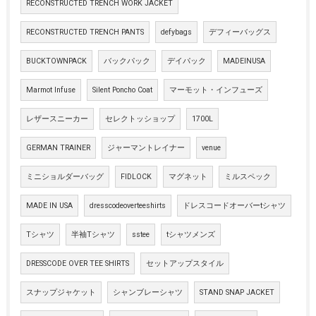
RECONSTRUCTED TRENCH WORK JACKET
RECONSTRUCTED TRENCH PANTS
defybags
デフィーバッグス
BUCKTOWNPACK
バックパック
デイパック
MADEINUSA
Marmot Infuse
Silent Poncho Coat
マーモット・インフューズ
レザースニーカー
セレクトッショップ
1700L
GERMAN TRAINER
ジャーマントレイナー
venue
ミニショルダーバッグ
FIDLOCK
マグネット
ミルスペック
MADE IN USA
dresscodeoverteeshirts
ドレスコードオーバーtシャツ
Tシャツ
半袖Tシャツ
sstee
tシャツメンズ
DRESSCODE OVER TEE SHIRTS
セットアップスタイル
スナップジャケット
シャンブレーシャツ
STAND SNAP JACKET