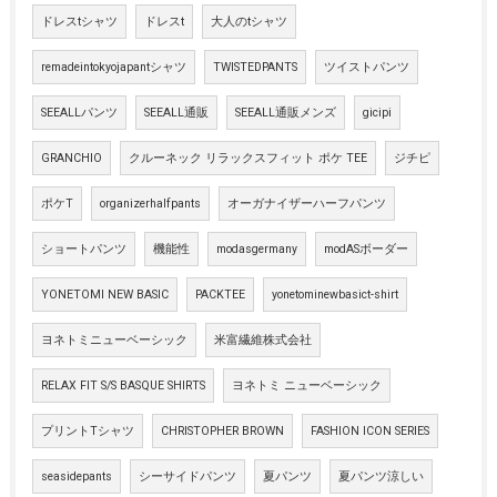
ドレスtシャツ
ドレスt
大人のtシャツ
remadeintokyojapantシャツ
TWISTEDPANTS
ツイストパンツ
SEEALLパンツ
SEEALL通販
SEEALL通販メンズ
gicipi
GRANCHIO
クルーネック リラックスフィット ポケ TEE
ジチピ
ポケT
organizerhalfpants
オーガナイザーハーフパンツ
ショートパンツ
機能性
modasgermany
modASボーダー
YONETOMI NEW BASIC
PACKTEE
yonetominewbasict-shirt
ヨネトミニューベーシック
米富繊維株式会社
RELAX FIT S/S BASQUE SHIRTS
ヨネトミ ニューベーシック
プリントTシャツ
CHRISTOPHER BROWN
FASHION ICON SERIES
seasidepants
シーサイドパンツ
夏パンツ
夏パンツ涼しい