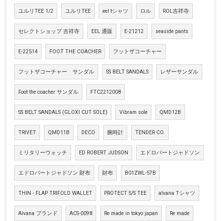
ユルリTEE 1/2
ユルリTEE
eel tシャツ
ロル
ROL吉祥寺
セレクトショップ 吉祥寺
EEL 通販
E-21212
seaside pants
E-22514
FOOT THE COACHER
フットザコーチャー
フットザコーチャー サンダル
SS BELT SANDALS
レザーサンダル
Foot the coacher サンダル
FTC2212008
SS BELT SANDALS (GLOXI CUT SOLE)
Vibram sole
QMD12B
TRIVET
QMD11B
DECO
腕時計
TENDER CO.
ミリタリーウォッチ
ED ROBERT JUDSON
エドロバートジャドソン
エドロバートジャドソン 財布
財布
B01ZWL-57B
THIN - FLAP TRIFOLD WALLET
PROTECT S/S TEE
alvana Tシャツ
Alvana ブランド
ACS-0098
Re made in tokyo japan
Re made