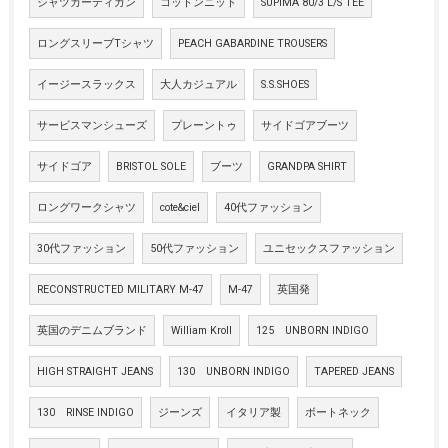
シャツカーディガン
コットンニット
SUPIMA 80/3 L/S TEE
ロングスリーブTシャツ
PEACH GABARDINE TROUSERS
イージースラックス
大人カジュアル
S.S.SHOES
サービスマンシューズ
プレーントゥ
サイドゴアブーツ
サイドゴア
BRISTOL SOLE
ブーツ
GRANDPA SHIRT
ロングワークシャツ
cote&ciel
40代ファッション
30代ファッション
50代ファッション
ユニセックスファッション
RECONSTRUCTED MILITARY M-47
M-47
英国発
英国のデニムブランド
William Kroll
125 UNBORN INDIGO
HIGH STRAIGHT JEANS
130 UNBORN INDIGO
TAPERED JEANS
130 RINSE INDIGO
ジーンズ
イタリア製
ボートネック