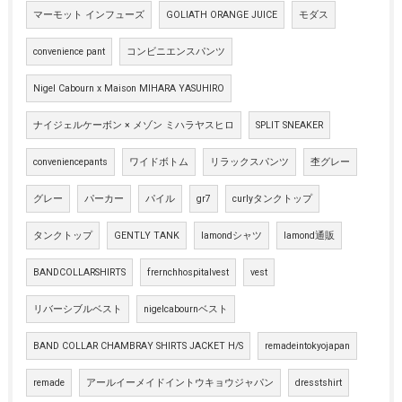
マーモット インフューズ
GOLIATH ORANGE JUICE
モダス
convenience pant
コンビニエンスパンツ
Nigel Cabourn x Maison MIHARA YASUHIRO
ナイジェルケーボン × メゾン ミハラヤスヒロ
SPLIT SNEAKER
conveniencepants
ワイドボトム
リラックスパンツ
杢グレー
グレー
パーカー
パイル
gr7
curlyタンクトップ
タンクトップ
GENTLY TANK
lamondシャツ
lamond通販
BANDCOLLARSHIRTS
frernchhospitalvest
vest
リバーシブルベスト
nigelcabournベスト
BAND COLLAR CHAMBRAY SHIRTS JACKET H/S
remadeintokyojapan
remade
アールイーメイドイントウキョウジャパン
dresstshirt