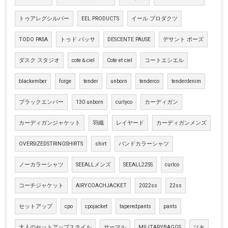
トゥアレグシルバー
EEL PRODUCTS
イール プロダクツ
TODO PASA
トゥド パッサ
DESCENTE PAUSE
デサント ポーズ
ダスク スタジオ
cote＆ciel
Cote et ciel
コートエシエル
blackember
forge
tender
unborn
tenderco
tenderdenim
ブラックエンバー
130 unborn
curlyco
カーディガン
カーディガンジャケット
羽織
レイヤード
カーディガンメンズ
OVERSIZEDSTRINGSHIRTS
shirt
バンドカラーシャツ
ノーカラーシャツ
SEEALLメンズ
SEEALL22SS
curlco
コーチジャケット
AIRYCOACHJACKET
2022ss
22ss
セットアップ
cpo
cpojacket
taperedpants
pants
大人のセットアップスタイル
サーマル
MILITARYBAGGS
ツキ