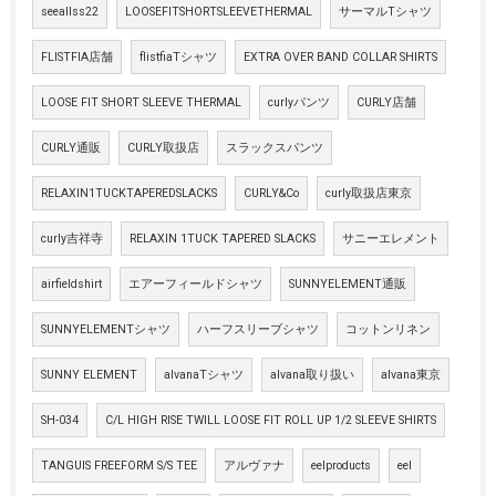
seeallss22
LOOSEFITSHORTSLEEVETHERMAL
サーマルTシャツ
FLISTFIA店舗
flistfiaTシャツ
EXTRA OVER BAND COLLAR SHIRTS
LOOSE FIT SHORT SLEEVE THERMAL
curlyパンツ
CURLY店舗
CURLY通販
CURLY取扱店
スラックスパンツ
RELAXIN1TUCKTAPEREDSLACKS
CURLY&Co
curly取扱店東京
curly吉祥寺
RELAXIN 1TUCK TAPERED SLACKS
サニーエレメント
airfieldshirt
エアーフィールドシャツ
SUNNYELEMENT通販
SUNNYELEMENTシャツ
ハーフスリーブシャツ
コットンリネン
SUNNY ELEMENT
alvanaTシャツ
alvana取り扱い
alvana東京
SH-034
C/L HIGH RISE TWILL LOOSE FIT ROLL UP 1/2 SLEEVE SHIRTS
TANGUIS FREEFORM S/S TEE
アルヴァナ
eelproducts
eel