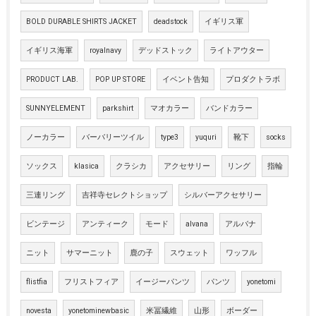
BOLD DURABLE SHIRTS JACKET
deadstock
イギリス軍
イギリス海軍
royalnavy
デッドストック
ライトアウター
PRODUCT LAB.
POP UP STORE
イベント告知
プロダクトラボ
SUNNYELEMENT
parkshirt
マオカラー
バンドカラー
ノーカラー
バーバリーツイル
type3
yuquri
靴下
socks
ソックス
klasica
クラシカ
アクセサリー
リング
指輪
三連リング
吉祥寺セレクトショップ
シルバーアクセサリー
ビンテージ
アンティーク
モード
alvana
アルバナ
ニット
サマーニット
鹿の子
スウェット
ワッフル
flistfia
フリストフィア
イージーパンツ
パンツ
yonetomi
novesta
yonetominewbasic
米冨繊維
山形
ボーダー