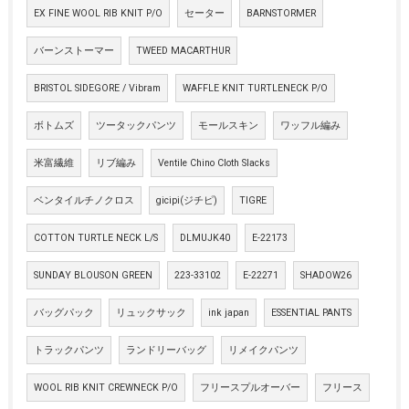
EX FINE WOOL RIB KNIT P/O
セーター
BARNSTORMER
バーンストーマー
TWEED MACARTHUR
BRISTOL SIDEGORE / Vibram
WAFFLE KNIT TURTLENECK P/O
ボトムズ
ツータックパンツ
モールスキン
ワッフル編み
米富繊維
リブ編み
Ventile Chino Cloth Slacks
ベンタイルチノクロス
gicipi(ジチピ)
TIGRE
COTTON TURTLE NECK L/S
DLMUJK40
E-22173
SUNDAY BLOUSON GREEN
223-33102
E-22271
SHADOW26
バッグパック
リュックサック
ink japan
ESSENTIAL PANTS
トラックパンツ
ランドリーバッグ
リメイクパンツ
WOOL RIB KNIT CREWNECK P/O
フリースプルオーバー
フリース