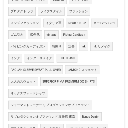
プロダクト ラボ
ライフスタイル
ファッション
メンズファッション
イタリア軍
DEAD STOCK
オーバーパンツ
ゴム引き
50年代
vintage
Piping Cardigan
パイピングカーディガン
羽織り
定番
ink
ink リメイク
インク
インク リメイク
THE CLASH
RAGLAN SLEEVE SWEAT PULL OVER
LAMOND スウェット
大人のスウェット
SUPERIOR PIMA PREMIUM OX SHIRTS
オックスフォードシャツ
ジャーマントレーナー リプロダクションオブファウンド
リプロダクションオブファウンド 取扱店 東京
Rondo Denim