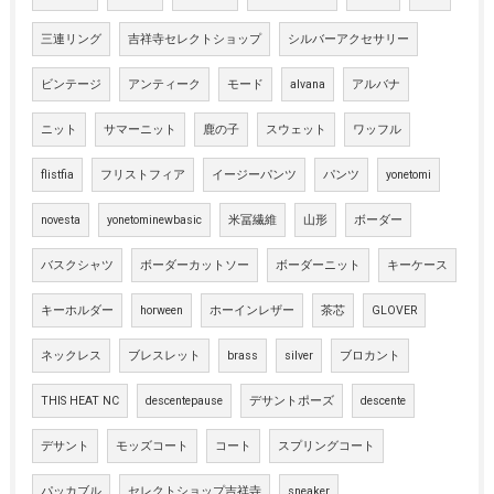
三連リング
吉祥寺セレクトショップ
シルバーアクセサリー
ビンテージ
アンティーク
モード
alvana
アルバナ
ニット
サマーニット
鹿の子
スウェット
ワッフル
flistfia
フリストフィア
イージーパンツ
パンツ
yonetomi
novesta
yonetominewbasic
米冨繊維
山形
ボーダー
バスクシャツ
ボーダーカットソー
ボーダーニット
キーケース
キーホルダー
horween
ホーインレザー
茶芯
GLOVER
ネックレス
ブレスレット
brass
silver
ブロカント
THIS HEAT NC
descentepause
デサントポーズ
descente
デサント
モッズコート
コート
スプリングコート
パッカブル
セレクトショップ吉祥寺
sneaker