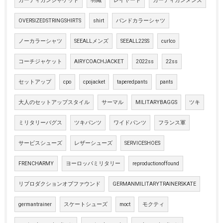
カーディガンジャケット
羽織
レイヤード
カーディガンメンズ
OVERSIZEDSTRINGSHIRTS
shirt
バンドカラーシャツ
ノーカラーシャツ
SEEALLメンズ
SEEALL22SS
curlco
コーチジャケット
AIRYCOACHJACKET
2022ss
22ss
セットアップ
cpo
cpojacket
taperedpants
pants
大人のセットアップスタイル
サーマル
MILITARYBAGGS
ツキ
ミリタリーバグス
ツキパンツ
ワイドパンツ
フランス軍
サービスシューズ
レザーシューズ
SERVICESHOES
FRENCHARMY
ヨーロッパミリタリー
reproductionoffound
リプロダクションオブファウンド
GERMANMILITARYTRAINERSKATE
germantrainer
スケートシューズ
moct
モクティ