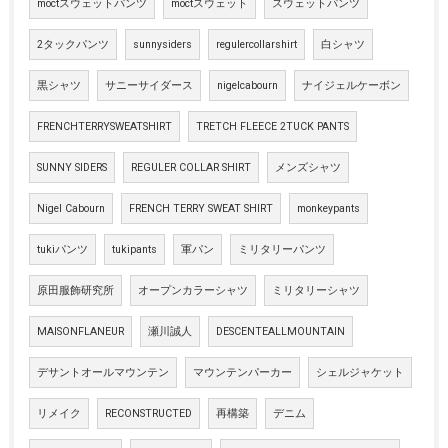
moctスウェットパンツ
moctスウェット
スウェットパンツ
2タックパンツ
sunnysiders
regulercollarshirt
白シャツ
黒シャツ
サニーサイダース
nigelcabourn
ナイジェルケーボン
FRENCHTERRYSWEATSHIRT
TRETCH FLEECE 2TUCK PANTS
SUNNY SIDERS
REGULER COLLAR SHIRT
メンズシャツ
Nigel Cabourn
FRENCH TERRY SWEAT SHIRT
monkeypants
tukiパンツ
tukipants
軍パン
ミリタリーパンツ
原田服飾研究所
オープンカラーシャツ
ミリタリーシャツ
MAISONFLANEUR
瀬川誠人
DESCENTEALLMOUNTAIN
デサントオールマウンテン
マウンテンパーカー
シェルジャケット
リメイク
RECONSTRUCTED
再構築
デニム