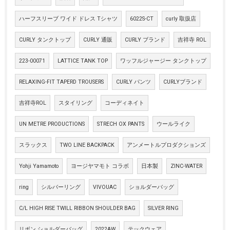
ハーフスリーブ ワイド ドレス Tシャツ
6022S-CT
curly 取扱店
CURLY タンクトップ
CURLY 通販
CURLY ブランド
吉祥寺 ROL
223-00071
LATTICE TANK TOP
ワッフルジャージー タンクトップ
RELAXING-FIT TAPERD TROUSERS
CURLY パンツ
CURLYブランド
吉祥寺ROL
スタイリング
コーディネイト
UN METRE PRODUCTIONS
STRECH OX PANTS
ウールライク
スラックス
TWO LINE BACKPACK
アンメートルプロダクションズ
Yohji Yamamoto
ヨージヤマモト コラボ
日本製
ZINC-WATER
ring
シルバーリング
VIVOUAC
ショルダーバッグ
C/L HIGH RISE TWILL RIBBON SHOULDER BAG
SILVER RING
リボン ショルダーバッグ
2022AW
テックウェア