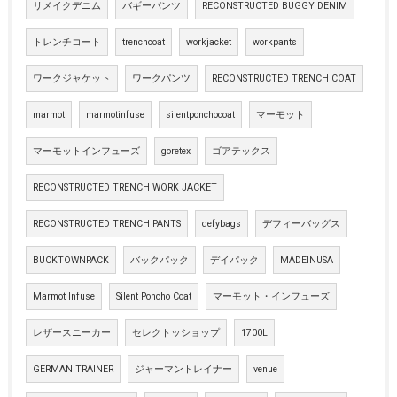
リメイクデニム
バギーパンツ
RECONSTRUCTED BUGGY DENIM
トレンチコート
trenchcoat
workjacket
workpants
ワークジャケット
ワークパンツ
RECONSTRUCTED TRENCH COAT
marmot
marmotinfuse
silentponchocoat
マーモット
マーモットインフューズ
goretex
ゴアテックス
RECONSTRUCTED TRENCH WORK JACKET
RECONSTRUCTED TRENCH PANTS
defybags
デフィーバッグス
BUCKTOWNPACK
バックパック
デイパック
MADEINUSA
Marmot Infuse
Silent Poncho Coat
マーモット・インフューズ
レザースニーカー
セレクトッショップ
1700L
GERMAN TRAINER
ジャーマントレイナー
venue