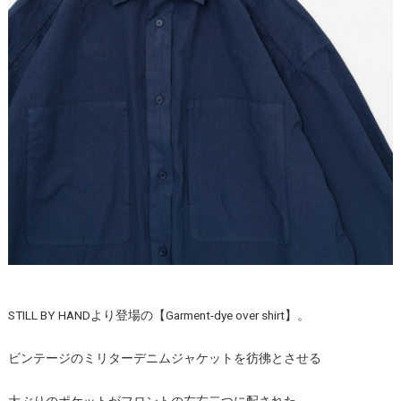
STILL BY HANDより登場の【Garment-dye over shirt】。
ビンテージのミリターデニムジャケットを彷彿とさせる