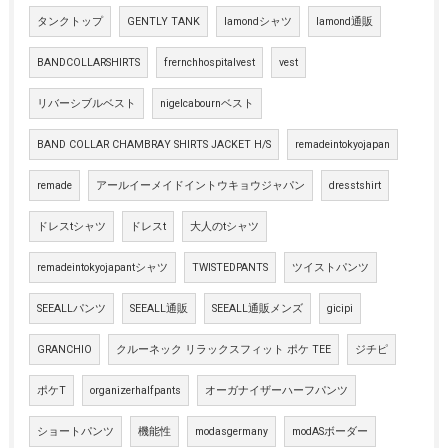
タンクトップ
GENTLY TANK
lamondシャツ
lamond通販
BANDCOLLARSHIRTS
frernchhospitalvest
vest
リバーシブルベスト
nigelcabournベスト
BAND COLLAR CHAMBRAY SHIRTS JACKET H/S
remadeintokyojapan
remade
アールイーメイドイントウキョウジャパン
dresstshirt
ドレスtシャツ
ドレスt
大人のtシャツ
remadeintokyojapantシャツ
TWISTEDPANTS
ツイストパンツ
SEEALLパンツ
SEEALL通販
SEEALL通販メンズ
gicipi
GRANCHIO
クルーネック リラックスフィット ポケ TEE
ジチピ
ポケT
organizerhalfpants
オーガナイザーハーフパンツ
ショートパンツ
機能性
modasgermany
modASボーダー