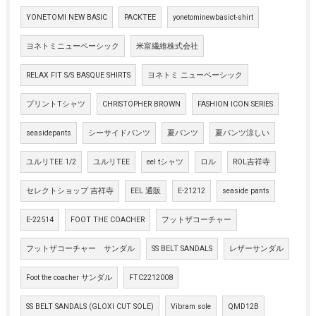
YONETOMI NEW BASIC
PACKTEE
yonetominewbasict-shirt
ヨネトミニューベーシック
米富繊維株式会社
RELAX FIT S/S BASQUE SHIRTS
ヨネトミ ニューベーシック
プリントTシャツ
CHRISTOPHER BROWN
FASHION ICON SERIES
seasidepants
シーサイドパンツ
夏パンツ
夏パンツ涼しい
ユルリTEE 1/2
ユルリTEE
eel tシャツ
ロル
ROL吉祥寺
セレクトショップ 吉祥寺
EEL 通販
E-21212
seaside pants
E-22514
FOOT THE COACHER
フットザコーチャー
フットザコーチャー サンダル
SS BELT SANDALS
レザーサンダル
Foot the coacher サンダル
FTC2212008
SS BELT SANDALS (GLOXI CUT SOLE)
Vibram sole
QMD12B