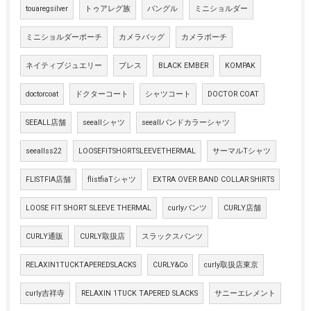
touaregsilver
トゥアレグ族
バングル
ミニショルダー
ミニショルダーポーチ
カメラバッグ
カメラポーチ
ネイティブジュエリー
ブレス
BLACK EMBER
KOMPAK
doctorcoat
ドクターコート
シャツコート
DOCTOR COAT
SEEALL店舗
seeallシャツ
seeallバンドカラーシャツ
seeallss22
LOOSEFITSHORTSLEEVETHERMAL
サーマルTシャツ
FLISTFIA店舗
flistfiaTシャツ
EXTRA OVER BAND COLLAR SHIRTS
LOOSE FIT SHORT SLEEVE THERMAL
curlyパンツ
CURLY店舗
CURLY通販
CURLY取扱店
スラックスパンツ
RELAXIN1TUCKTAPEREDSLACKS
CURLY&Co
curly取扱店東京
curly吉祥寺
RELAXIN 1TUCK TAPERED SLACKS
サニーエレメント