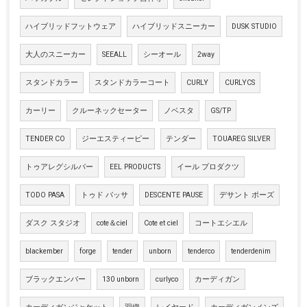
ハイブリッドフットウェア
ハイブリッドスニーカー
DUSK STUDIO
大人のスニーカー
SEEALL
シーオール
2way
スタンドカラー
スタンドカラーコート
CURLY
CURLYCS
カーリー
クルーネックセーター
ノベスタ
GS/TP
TENDER CO
ジーエスティーピー
テンダー
TOUAREG SILVER
トゥアレグシルバー
EEL PRODUCTS
イール プロダクツ
TODO PASA
トゥド パッサ
DESCENTE PAUSE
デサント ポーズ
ダスク スタジオ
cote＆ciel
Cote et ciel
コートエシエル
blackember
forge
tender
unborn
tenderco
tenderdenim
ブラックエンバー
130 unborn
curlyco
カーディガン