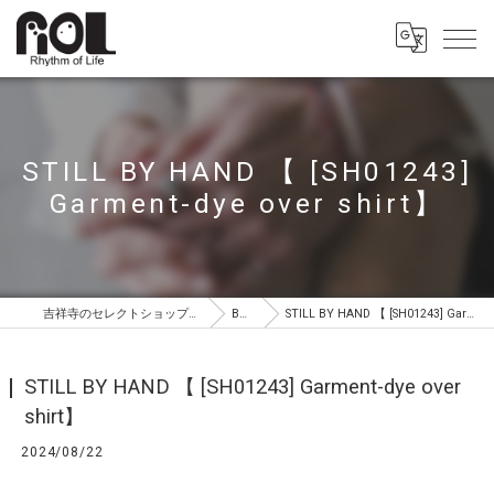
STILL BY HAND 【 [SH01243]
Garment-dye over shirt】
吉祥寺のセレクトショップはROL（ロル）
BLOG
STILL BY HAND 【 [SH01243] Garment-dye over shirt】
STILL BY HAND 【 [SH01243] Garment-dye over
shirt】
2024/08/22