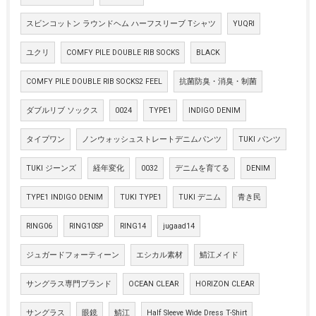
スビンコットン ラウンドヘム ハーフスリーブ Tシャツ
YUQRI
ユクリ
COMFY PILE DOUBLE RIB SOCKS
BLACK
COMFY PILE DOUBLE RIB SOCKS2 FEEL
抗菌防臭・消臭・制菌
ダブルリブ ソックス
0024
TYPE1
INDIGO DENIM
タイプワン
ノンウォッシュストレートデニムパンツ
TUKI パンツ
TUKI ジーンズ
経年変化
0032
デニムを育てる
DENIM
TYPE1 INDIGO DENIM
TUKI TYPE1
TUKI デニム
青き民
RING06
RING10SP
RING14
jugaad14
ジュガードフォーティーン
エシカル素材
鯖江メイド
サングラス専門ブランド
OCEAN CLEAR
HORIZON CLEAR
サングラス
眼鏡
鯖江
Half Sleeve Wide Dress T-Shirt