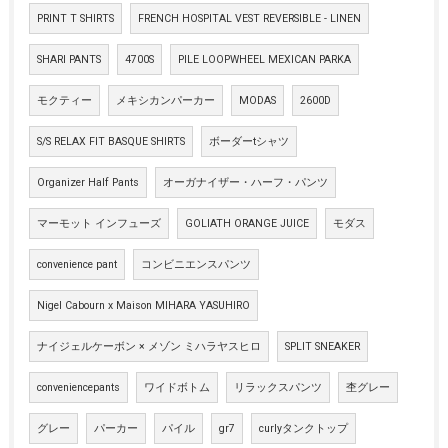
PRINT T SHIRTS
FRENCH HOSPITAL VEST REVERSIBLE - LINEN
SHARI PANTS
4700S
PILE LOOPWHEEL MEXICAN PARKA
モクティー
メキシカンパーカー
MODAS
2600D
S/S RELAX FIT BASQUE SHIRTS
ボーダーtシャツ
Organizer Half Pants
オーガナイザー・ハーフ・パンツ
マーモット インフューズ
GOLIATH ORANGE JUICE
モダス
convenience pant
コンビニエンスパンツ
Nigel Cabourn x Maison MIHARA YASUHIRO
ナイジェルケーボン × メゾン ミハラヤスヒロ
SPLIT SNEAKER
conveniencepants
ワイドボトム
リラックスパンツ
杢グレー
グレー
パーカー
パイル
gr7
curlyタンクトップ