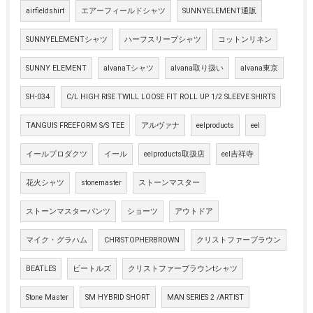
airfieldshirt
エアーフィールドシャツ
SUNNYELEMENT通販
SUNNYELEMENTシャツ
ハーフスリーブシャツ
コットンリネン
SUNNY ELEMENT
alvanaTシャツ
alvana取り扱い
alvana東京
SH-034
C/L HIGH RISE TWILL LOOSE FIT ROLL UP 1/2 SLEEVE SHIRTS
TANGUIS FREEFORM S/S TEE
アルヴァナ
eelproducts
eel
イールプロダクツ
イール
eelproducts取扱店
eel吉祥寺
花火シャツ
stonemaster
ストーンマスター
ストーンマスターパンツ
ショーツ
アウトドア
マイク・グラハム
CHRISTOPHERBROWN
クリストファーブラウン
BEATLES
ビートルズ
クリストファーブラウンtシャツ
Stone Master
SM HYBRID SHORT
MAN SERIES 2 /ARTIST