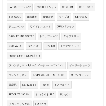
LAB.CKET Tシャツ
POCKET Tシャツ
CORDURA
COOL DOTS
TRY COOL
吸水速乾
接触冷感
タイプ３
tukiデニム
デニムパンツ
ワイドシルエット
CURLY Tシャツ
BACK ROUND S/S TEE
トコナツシャツ
タイプスリー
CURLY& Co.
222-04051
E-22400
トコナツ シャツ
French Linen Tuck Half PTS
フレンチリネン 1タック イージーハーフパンツ
イージーショーツ
フレンチリネン
SUVIN ROUND HEM T-SHIRT
スビンコットン
高級綿
No7821S-BT
inov-8
イノヴェイト
RECOLITE 190 UNI
レコライト 190
サンダル
クロックサンダル
LM-C-176