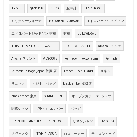
TRIVET
QMD11B
DECO
腕時計
TENDER CO.
ミリタリーウォッチ
ED ROBERT JUDSON
エドロバートジャドソン
エドロバートジャドソン 財布
財布
B01ZWL-57B
THIN - FLAP TRIFOLD WALLET
PROTECT S/S TEE
alvana Tシャツ
Alvana ブランド
ACS-0098
Re made in tokyo japan
Re made
Re made in tokyo japan 取扱 店
French Linen T-shirt
リネン
リュック
ビジネスバッグ
black ember 取扱店
black ember 東京
SHARI SHIRTS
オープンカラー S/S シャツ
開襟シャツ
ブラック エンバー
バッグ
OPEN COLLAR SHIRT - LINEN TWILL
リネンシャツ
LM-S-083
ノヴェスタ
ITOH CLASSIC
白スニーカー
テニスシューズ