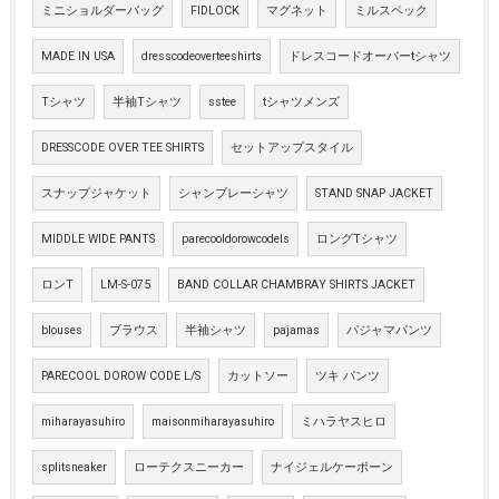
ミニショルダーバッグ
FIDLOCK
マグネット
ミルスペック
MADE IN USA
dresscodeoverteeshirts
ドレスコードオーバーtシャツ
Tシャツ
半袖Tシャツ
sstee
tシャツメンズ
DRESSCODE OVER TEE SHIRTS
セットアップスタイル
スナップジャケット
シャンブレーシャツ
STAND SNAP JACKET
MIDDLE WIDE PANTS
parecooldorowcodels
ロングTシャツ
ロンT
LM-S-075
BAND COLLAR CHAMBRAY SHIRTS JACKET
blouses
ブラウス
半袖シャツ
pajamas
パジャマパンツ
PARECOOL DOROW CODE L/S
カットソー
ツキ パンツ
miharayasuhiro
maisonmiharayasuhiro
ミハラヤスヒロ
splitsneaker
ローテクスニーカー
ナイジェルケーボーン