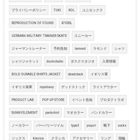
プライバシーポリシー
TUKI
ROL
ユニセックス
REPRODUCTION OF FOUND
4700SL
GERMAN MILITARY TRAINER SKATE
スニーカー
ジャーマントレーナー
予約告知
lamond
ラモンド
シャツ
シャツジャケット
duskstudio
ダスクスタジオ
入荷情報
BOLD DURABLE SHIRTS JACKET
deadstock
イギリス軍
イギリス海軍
royalnavy
デッドストック
ライトアウター
PRODUCT LAB.
POP UP STORE
イベント告知
プロダクトラボ
SUNNYELEMENT
parkshirt
マオカラー
バンドカラー
ノーカラー
バーバリーツイル
type3
yuquri
靴下
socks
ソックス
klasica
クラシカ
アクセサリー
リング
指輪