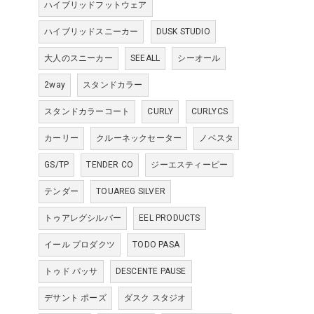
ハイブリッドフットウェア
ハイブリッドスニーカー
DUSK STUDIO
大人のスニーカー
SEEALL
シーオール
2way
スタンドカラー
スタンドカラーコート
CURLY
CURLYCS
カーリー
クルーネックセーター
ノベスタ
GS/TP
TENDER CO
ジーエスティーピー
テンダー
TOUAREG SILVER
トゥアレグシルバー
EEL PRODUCTS
イール プロダクツ
TODO PASA
トゥド パッサ
DESCENTE PAUSE
デサント ポーズ
ダスク スタジオ