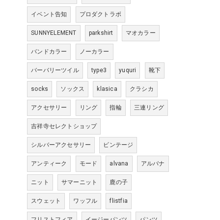
イベント告知
プロダクトラボ
SUNNYELEMENT
parkshirt
マオカラー
バンドカラー
ノーカラー
バーバリーツイル
type3
yuquri
靴下
socks
ソックス
klasica
クラシカ
アクセサリー
リング
指輪
三連リング
吉祥寺セレクトショップ
シルバーアクセサリー
ビンテージ
アンティーク
モード
alvana
アルバナ
ニット
サマーニット
鹿の子
スウェット
ワッフル
flistfia
フリストフィア
イージーパンツ
パンツ