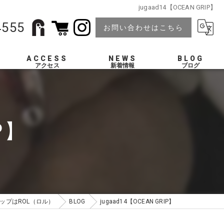
jugaad14【OCEAN GRIP】
4555
お問い合わせはこちら
ACCESS
NEWS
BLOG
P】
ップはROL（ロル）
BLOG
jugaad14【OCEAN GRIP】