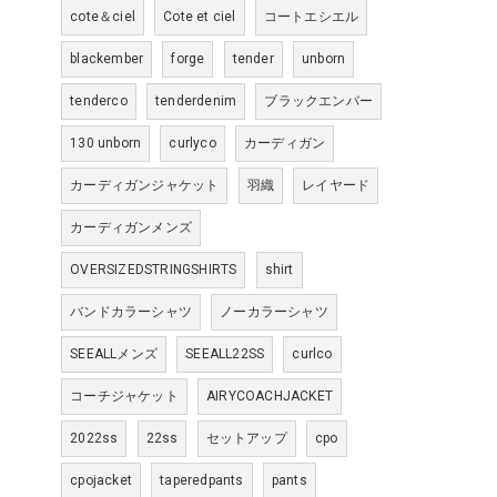
cote＆ciel
Cote et ciel
コートエシエル
blackember
forge
tender
unborn
tenderco
tenderdenim
ブラックエンバー
130 unborn
curlyco
カーディガン
カーディガンジャケット
羽織
レイヤード
カーディガンメンズ
OVERSIZEDSTRINGSHIRTS
shirt
バンドカラーシャツ
ノーカラーシャツ
SEEALLメンズ
SEEALL22SS
curlco
コーチジャケット
AIRYCOACHJACKET
2022ss
22ss
セットアップ
cpo
cpojacket
taperedpants
pants