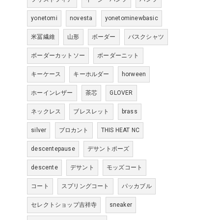
yonetomi
novesta
yonetominewbasic
米冨繊維
山形
ボーダー
バスクシャツ
ボーダーカットソー
ボーダーニット
キーケース
キーホルダー
horween
ホーインレザー
茶芯
GLOVER
ネックレス
ブレスレット
brass
silver
ブロカント
THIS HEAT NC
descentepause
デサントポーズ
descente
デサント
モッズコート
コート
スプリングコート
パッカブル
セレクトショップ吉祥寺
sneaker