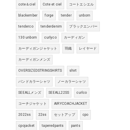
cote＆ciel
Cote et ciel
コートエシエル
blackember
forge
tender
unborn
tenderco
tenderdenim
ブラックエンバー
130 unborn
curlyco
カーディガン
カーディガンジャケット
羽織
レイヤード
カーディガンメンズ
OVERSIZEDSTRINGSHIRTS
shirt
バンドカラーシャツ
ノーカラーシャツ
SEEALLメンズ
SEEALL22SS
curlco
コーチジャケット
AIRYCOACHJACKET
2022ss
22ss
セットアップ
cpo
cpojacket
taperedpants
pants