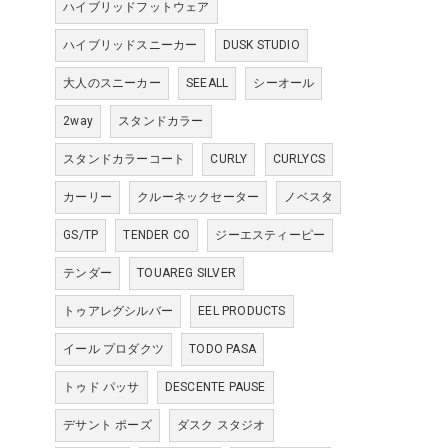
ハイブリッドフットウェア
ハイブリッドスニーカー
DUSK STUDIO
大人のスニーカー
SEEALL
シーオール
2way
スタンドカラー
スタンドカラーコート
CURLY
CURLYCS
カーリー
クルーネックセーター
ノベスタ
GS/TP
TENDER CO
ジーエスティーピー
テンダー
TOUAREG SILVER
トゥアレグシルバー
EEL PRODUCTS
イール プロダクツ
TODO PASA
トゥド パッサ
DESCENTE PAUSE
デサント ポーズ
ダスク スタジオ