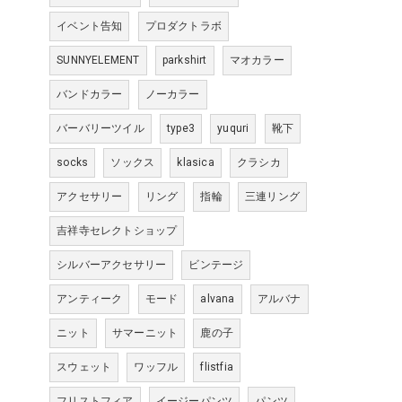
イベント告知
プロダクトラボ
SUNNYELEMENT
parkshirt
マオカラー
バンドカラー
ノーカラー
バーバリーツイル
type3
yuquri
靴下
socks
ソックス
klasica
クラシカ
アクセサリー
リング
指輪
三連リング
吉祥寺セレクトショップ
シルバーアクセサリー
ビンテージ
アンティーク
モード
alvana
アルバナ
ニット
サマーニット
鹿の子
スウェット
ワッフル
flistfia
フリストフィア
イージーパンツ
パンツ