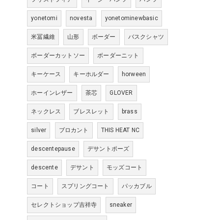
yonetomi
novesta
yonetominewbasic
米冨繊維
山形
ボーダー
バスクシャツ
ボーダーカットソー
ボーダーニット
キーケース
キーホルダー
horween
ホーインレザー
茶芯
GLOVER
ネックレス
ブレスレット
brass
silver
ブロカント
THIS HEAT NC
descentepause
デサントポーズ
descente
デサント
モッズコート
コート
スプリングコート
パッカブル
セレクトショップ吉祥寺
sneaker