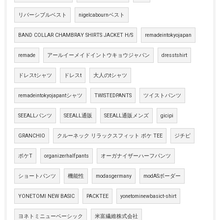
リバーシブルベスト
nigelcabournベスト
BAND COLLAR CHAMBRAY SHIRTS JACKET H/S
remadeintokyojapan
remade
アールイーメイドイントウキョウジャパン
dresstshirt
ドレスtシャツ
ドレスt
大人のtシャツ
remadeintokyojapantシャツ
TWISTEDPANTS
ツイストパンツ
SEEALLパンツ
SEEALL通販
SEEALL通販メンズ
gicipi
GRANCHIO
クルーネック リラックスフィット ポケ TEE
ジチピ
ポケT
organizerhalfpants
オーガナイザーハーフパンツ
ショートパンツ
機能性
modasgermany
modASボーダー
YONETOMI NEW BASIC
PACKTEE
yonetominewbasict-shirt
ヨネトミニューベーシック
米富繊維株式会社