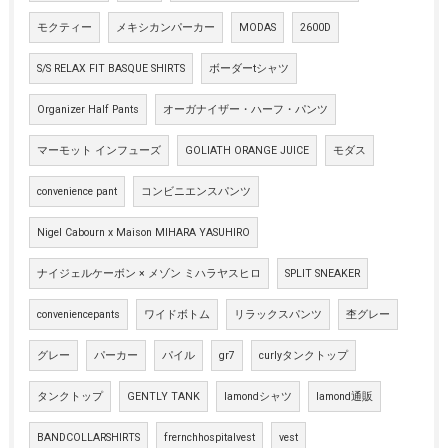
モクティー
メキシカンパーカー
MODAS
2600D
S/S RELAX FIT BASQUE SHIRTS
ボーダーtシャツ
Organizer Half Pants
オーガナイザー・ハーフ・パンツ
マーモット インフューズ
GOLIATH ORANGE JUICE
モダス
convenience pant
コンビニエンスパンツ
Nigel Cabourn x Maison MIHARA YASUHIRO
ナイジェルケーボン × メゾン ミハラヤスヒロ
SPLIT SNEAKER
conveniencepants
ワイドボトム
リラックスパンツ
杢グレー
グレー
パーカー
パイル
gr7
curlyタンクトップ
タンクトップ
GENTLY TANK
lamondシャツ
lamond通販
BANDCOLLARSHIRTS
frernchhospitalvest
vest