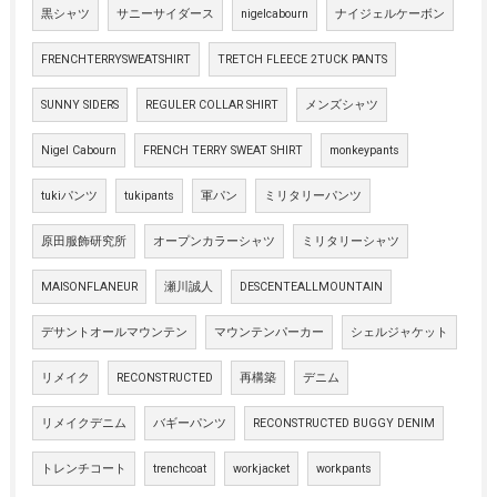
黒シャツ
サニーサイダース
nigelcabourn
ナイジェルケーボン
FRENCHTERRYSWEATSHIRT
TRETCH FLEECE 2TUCK PANTS
SUNNY SIDERS
REGULER COLLAR SHIRT
メンズシャツ
Nigel Cabourn
FRENCH TERRY SWEAT SHIRT
monkeypants
tukiパンツ
tukipants
軍パン
ミリタリーパンツ
原田服飾研究所
オープンカラーシャツ
ミリタリーシャツ
MAISONFLANEUR
瀬川誠人
DESCENTEALLMOUNTAIN
デサントオールマウンテン
マウンテンパーカー
シェルジャケット
リメイク
RECONSTRUCTED
再構築
デニム
リメイクデニム
バギーパンツ
RECONSTRUCTED BUGGY DENIM
トレンチコート
trenchcoat
workjacket
workpants