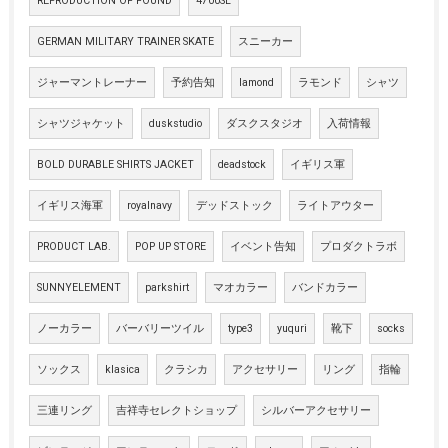
REPRODUCTION OF FOUND
4700SL
GERMAN MILITARY TRAINER SKATE
スニーカー
ジャーマントレーナー
予約告知
lamond
ラモンド
シャツ
シャツジャケット
duskstudio
ダスクスタジオ
入荷情報
BOLD DURABLE SHIRTS JACKET
deadstock
イギリス軍
イギリス海軍
royalnavy
デッドストック
ライトアウター
PRODUCT LAB.
POP UP STORE
イベント告知
プロダクトラボ
SUNNYELEMENT
parkshirt
マオカラー
バンドカラー
ノーカラー
バーバリーツイル
type3
yuquri
靴下
socks
ソックス
klasica
クラシカ
アクセサリー
リング
指輪
三連リング
吉祥寺セレクトショップ
シルバーアクセサリー