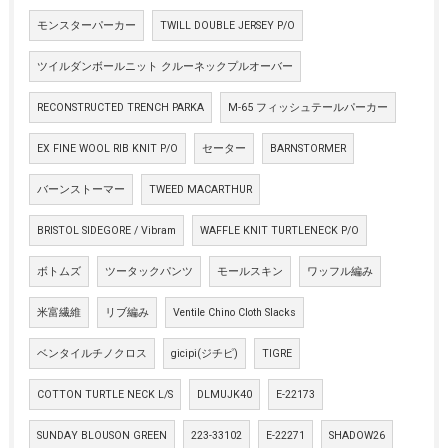
モンスターパーカー
TWILL DOUBLE JERSEY P/O
ツイルダンボールニット クルーネックプルオーバー
RECONSTRUCTED TRENCH PARKA
M-65 フィッシュテールパーカー
EX FINE WOOL RIB KNIT P/O
セーター
BARNSTORMER
バーンストーマー
TWEED MACARTHUR
BRISTOL SIDEGORE / Vibram
WAFFLE KNIT TURTLENECK P/O
ボトムズ
ツータックパンツ
モールスキン
ワッフル編み
米富繊維
リブ編み
Ventile Chino Cloth Slacks
ベンタイルチノクロス
gicipi(ジチピ)
TIGRE
COTTON TURTLE NECK L/S
DLMUJK40
E-22173
SUNDAY BLOUSON GREEN
223-33102
E-22271
SHADOW26