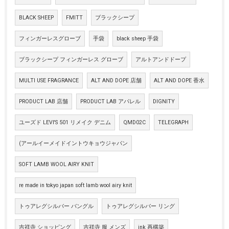
BLACK SHEEP
FMITT
ブラックシープ
フィンガーレスグローブ
手袋
black sheep 手袋
ブラックシープ フィンガーレス グローブ
アルトアンドドープ
MULTI USE FRAGRANCE
ALT AND DOPE 店舗
ALT AND DOPE 香水
PRODUCT LAB 店舗
PRODUCT LAB アパレル
DIGNITY
ユーズド LEVI'S 501 リメイク デニム
QMD02C
TELEGRAPH
(アールイーメイドイントウキョウジャパン
SOFT LAMB WOOL AIRY KNIT
re made in tokyo japan soft lamb wool airy knit
トゥアレグシルバー バングル
トゥアレグシルバー リング
吉祥寺 ショッピング
吉祥寺 服 メンズ
ink 再構築