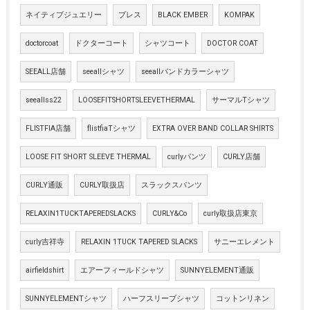
ネイティブジュエリー
ブレス
BLACK EMBER
KOMPAK
doctorcoat
ドクターコート
シャツコート
DOCTOR COAT
SEEALL店舗
seeallシャツ
seeallバンドカラーシャツ
seeallss22
LOOSEFITSHORTSLEEVETHERMAL
サーマルTシャツ
FLISTFIA店舗
flistfiaTシャツ
EXTRA OVER BAND COLLAR SHIRTS
LOOSE FIT SHORT SLEEVE THERMAL
curlyパンツ
CURLY店舗
CURLY通販
CURLY取扱店
スラックスパンツ
RELAXIN1TUCKTAPEREDSLACKS
CURLY&Co
curly取扱店東京
curly吉祥寺
RELAXIN 1TUCK TAPERED SLACKS
サニーエレメント
airfieldshirt
エアーフィールドシャツ
SUNNYELEMENT通販
SUNNYELEMENTシャツ
ハーフスリーブシャツ
コットンリネン