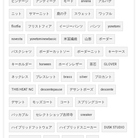
ビンテージ
アンティーク
モード
alvana
アルバナ
ニット
サマーニット
鹿の子
スウェット
ワッフル
flistfia
フリストフィア
イージーパンツ
パンツ
yonetomi
novesta
yonetominewbasic
米冨繊維
山形
ボーダー
バスクシャツ
ボーダーカットソー
ボーダーニット
キーケース
キーホルダー
horween
ホーインレザー
茶芯
GLOVER
ネックレス
ブレスレット
brass
silver
ブロカント
THIS HEAT NC
descentepause
デサントポーズ
descente
デサント
モッズコート
コート
スプリングコート
パッカブル
セレクトショップ吉祥寺
sneaker
ハイブリッドフットウェア
ハイブリッドスニーカー
DUSK STUDIO