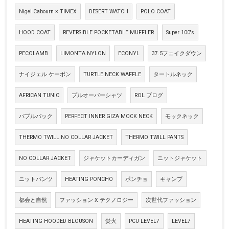
Nigel Cabourn × TIMEX
DESERT WATCH
POLO COAT
HOOD COAT
REVERSIBLE POCKETABLE MUFFLER
Super 100's
PECOLAMB
LIMONTA NYLON
ECONYL
37.5フェイクダウン
ナイジェル ケーボン
TURTLE NECK WAFFLE
タートルネック
AFRICAN TUNIC
プルオーバーシャツ
ROL ブログ
バブルバック
PERFECT INNER GIZA MOCK NECK
モックネック
THERMO TWILL NO COLLAR JACKET
THERMO TWILL PANTS
NO COLLAR JACKET
ジャケットカーディガン
ニットジャケット
ニットパンツ
HEATING PONCHO
ポンチョ
キャンプ
都会と自然
ファッション X テクノロジー
次世代ファッション
HEATING HOODED BLOUSON
焚火
PCU LEVEL7
LEVEL7