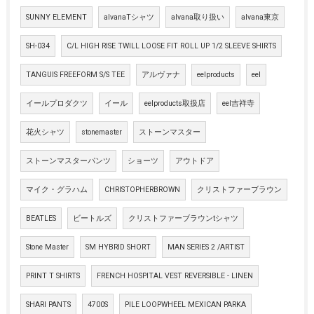
SUNNY ELEMENT
alvanaTシャツ
alvana取り扱い
alvana東京
SH-034
C/L HIGH RISE TWILL LOOSE FIT ROLL UP 1/2 SLEEVE SHIRTS
TANGUIS FREEFORM S/S TEE
アルヴァナ
eelproducts
eel
イールプロダクツ
イール
eelproducts取扱店
eel吉祥寺
花火シャツ
stonemaster
ストーンマスター
ストーンマスターパンツ
ショーツ
アウトドア
マイク・グラハム
CHRISTOPHERBROWN
クリストファーブラウン
BEATLES
ビートルズ
クリストファーブラウンtシャツ
Stone Master
SM HYBRID SHORT
MAN SERIES 2 /ARTIST
PRINT T SHIRTS
FRENCH HOSPITAL VEST REVERSIBLE - LINEN
SHARI PANTS
4700S
PILE LOOPWHEEL MEXICAN PARKA