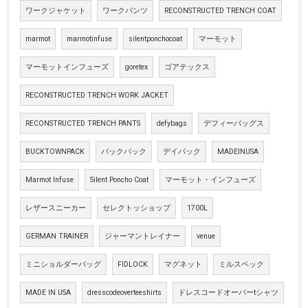
ワークジャケット
ワークパンツ
RECONSTRUCTED TRENCH COAT
marmot
marmotinfuse
silentponchocoat
マーモット
マーモットインフューズ
goretex
ゴアテックス
RECONSTRUCTED TRENCH WORK JACKET
RECONSTRUCTED TRENCH PANTS
defybags
デフィーバッグス
BUCKTOWNPACK
バックパック
デイパック
MADEINUSA
Marmot Infuse
Silent Poncho Coat
マーモット・インフューズ
レザースニーカー
セレクトッショップ
1700L
GERMAN TRAINER
ジャーマントレイナー
venue
ミニショルダーバッグ
FIDLOCK
マグネット
ミルスペック
MADE IN USA
dresscodeoverteeshirts
ドレスコードオーバーtシャツ