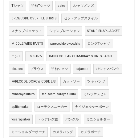
Tシャツ
半袖Tシャツ
sstee
tシャツメンズ
DRESSCODE OVER TEE SHIRTS
セットアップスタイル
スナップジャケット
シャンブレーシャツ
STAND SNAP JACKET
MIDDLE WIDE PANTS
parecooldorowcodels
ロングTシャツ
ロンT
LM-S-075
BAND COLLAR CHAMBRAY SHIRTS JACKET
blouses
ブラウス
半袖シャツ
pajamas
パジャマパンツ
PARECOOL DOROW CODE L/S
カットソー
ツキ パンツ
miharayasuhiro
maisonmiharayasuhiro
ミハラヤスヒロ
splitsneaker
ローテクスニーカー
ナイジェルケーボーン
touaregsilver
トゥアレグ族
バングル
ミニショルダー
ミニショルダーポーチ
カメラバッグ
カメラポーチ