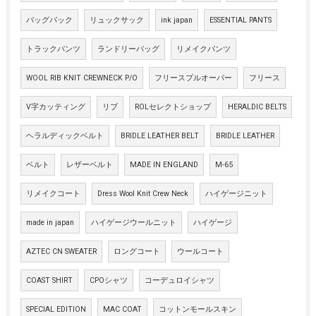
バッグパック
リュックサック
ink japan
ESSENTIAL PANTS
トラックパンツ
ランドリーバッグ
リメイクパンツ
WOOL RIB KNIT CREWNECK P/O
フリースプルオーバー
フリース
V字カッティング
リブ
ROLセレクトショップ
HERALDIC BELTS
ヘラルディックベルト
BRIDLE LEATHER BELT
BRIDLE LEATHER
ベルト
レザーベルト
MADE IN ENGLAND
M-65
リメイクコート
Dress Wool Knit Crew Neck
ハイゲージニット
made in japan
ハイゲージウールニット
ハイゲージ
AZTEC CN SWEATER
ロングコート
ウールコート
COAST SHIRT
CPOシャツ
コーデュロイシャツ
SPECIAL EDITION
MAC COAT
コットンモールスキン