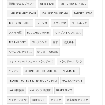
英国のデニムブランド
William Kroll
125 UNBORN INDIGO
HIGH STRAIGHT JEANS
130 UNBORN INDIGO
TAPERED JEANS
130 RINSE INDIGO
ジーンズ
イタリア製
ボートネック
アメリカ軍
BDU CARGO PANTS
リップストップクロス
ALT AND DOPE
フレグランス
香水
消臭効果
ルームフレグランス
SHORT TROUSERS
コットンサージ ショートトラウザーズ
トラウザーズパンツ
チノパン
RECONSTRUCTED INSIDE OUT DENIM JACKET
RECONSTRUCTED BELTED BUGGY DENIM
デニムジャケット
tuki 原田服飾
tuki パンツ 取扱店
BAKER PANTS
ベイカーパンツ
国産ニット
カシミヤ
米富繊維 カシミヤ