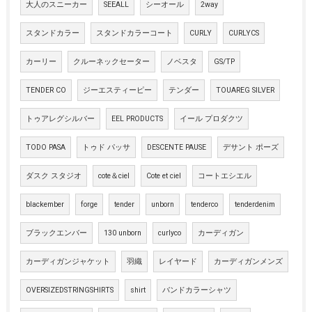
大人のスニーカー
SEEALL
シーオール
2way
スタンドカラー
スタンドカラーコート
CURLY
CURLYCS
カーリー
クルーネックセーター
ノベスタ
GS/TP
TENDER CO
ジーエスティーピー
テンダー
TOUAREG SILVER
トゥアレグシルバー
EEL PRODUCTS
イール プロダクツ
TODO PASA
トゥド パッサ
DESCENTE PAUSE
デサント ポーズ
ダスク スタジオ
cote＆ciel
Cote et ciel
コートエシエル
blackember
forge
tender
unborn
tenderco
tenderdenim
ブラックエンバー
130 unborn
curlyco
カーディガン
カーディガンジャケット
羽織
レイヤード
カーディガンメンズ
OVERSIZEDSTRINGSHIRTS
shirt
バンドカラーシャツ