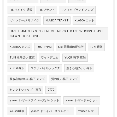
Ink リメイク 通販
Ink ブランド
リメイクブランド メンズ
ヴィンテージ リメイク
KLASICA TRANSIT
KLASCA ニット
HAND FLAME 3PLY SUPER FINE MELINO 7G TECH CONVERSION RELAV FIT
CREW NECK PULL OVER
KLASICA メンズ
TUKI TYPE3
tuki 原田服飾研究所
TUKI 通販
TUKI 取り扱い 東京
ワイドデニム
YUQRI 靴下 店舗
YUQRI 靴下
ユクリ パイルソックス
履き心地のいい靴下
履き心地のいい靴下 メンズ
質の良い靴下 メンズ
セレクトショップ 東京
CT70
yoused レザードライバーズジャケット
yoused レザージャケット
Yoused通販
yoused ドライバーズジャケット
Yoused レザー