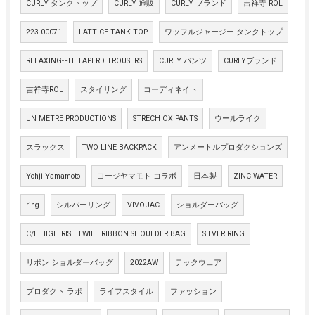
CURLY タンクトップ
CURLY 通販
CURLY ブランド
吉祥寺 ROL
223-00071
LATTICE TANK TOP
ワッフルジャージー タンクトップ
RELAXING-FIT TAPERD TROUSERS
CURLY パンツ
CURLYブランド
吉祥寺ROL
スタイリング
コーディネイト
UN METRE PRODUCTIONS
STRECH OX PANTS
ウールライク
スラックス
TWO LINE BACKPACK
アンメートルプロダクションズ
Yohji Yamamoto
ヨージヤマモト コラボ
日本製
ZINC-WATER
ring
シルバーリング
VIVOUAC
ショルダーバッグ
C/L HIGH RISE TWILL RIBBON SHOULDER BAG
SILVER RING
リボン ショルダーバッグ
2022AW
テックウェア
プロダクト ラボ
ライフスタイル
ファッション