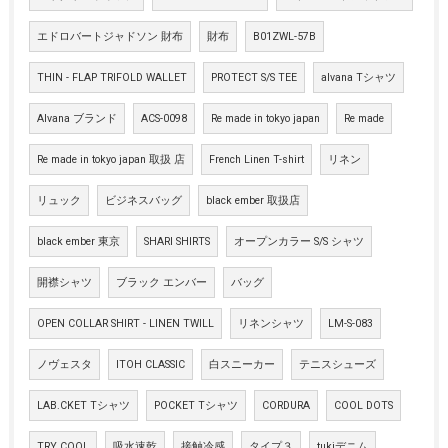
エドロバートジャドソン 財布
財布
B01ZWL-57B
THIN - FLAP TRIFOLD WALLET
PROTECT S/S TEE
alvana Tシャツ
Alvana ブランド
ACS-0098
Re made in tokyo japan
Re made
Re made in tokyo japan 取扱 店
French Linen T-shirt
リネン
リュック
ビジネスバッグ
black ember 取扱店
black ember 東京
SHARI SHIRTS
オープンカラー S/S シャツ
開襟シャツ
ブラック エンバー
バッグ
OPEN COLLAR SHIRT - LINEN TWILL
リネンシャツ
LM-S-083
ノヴェスタ
ITOH CLASSIC
白スニーカー
テニスシューズ
LAB.CKET Tシャツ
POCKET Tシャツ
CORDURA
COOL DOTS
TRY COOL
吸水速乾
接触冷感
タイプ３
tukiデニム