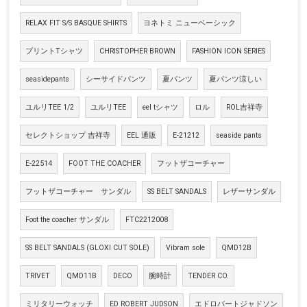
RELAX FIT S/S BASQUE SHIRTS
ヨネトミ ニューベーシック
プリントTシャツ
CHRISTOPHER BROWN
FASHION ICON SERIES
seasidepants
シーサイドパンツ
夏パンツ
夏パンツ涼しい
ユルリTEE 1/2
ユルリTEE
eel tシャツ
ロル
ROL吉祥寺
セレクトショップ 吉祥寺
EEL 通販
E-21212
seaside pants
E-22514
FOOT THE COACHER
フットザコーチャー
フットザコーチャー サンダル
SS BELT SANDALS
レザーサンダル
Foot the coacher サンダル
FTC2212008
SS BELT SANDALS (GLOXI CUT SOLE)
Vibram sole
QMD12B
TRIVET
QMD11B
DECO
腕時計
TENDER CO.
ミリタリーウォッチ
ED ROBERT JUDSON
エドロバートジャドソン