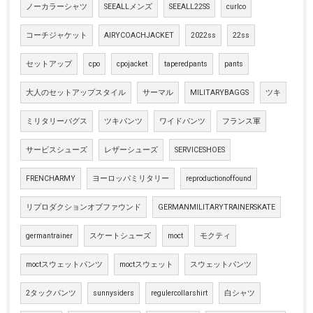
ノーカラーシャツ
SEEALLメンズ
SEEALL22SS
curlco
コーチジャケット
AIRYCOACHJACKET
2022ss
22ss
セットアップ
cpo
cpojacket
taperedpants
pants
大人のセットアップスタイル
サーマル
MILITARYBAGGS
ツキ
ミリタリーバグス
ツキパンツ
ワイドパンツ
フランス軍
サービスシューズ
レザーシューズ
SERVICESHOES
FRENCHARMY
ヨーロッパミリタリー
reproductionoffound
リプロダクションオブファウンド
GERMANMILITARYTRAINERSKATE
germantrainer
スケートシューズ
moct
モクティ
moctスウェットパンツ
moctスウェット
スウェットパンツ
2タックパンツ
sunnysiders
regulercollarshirt
白シャツ