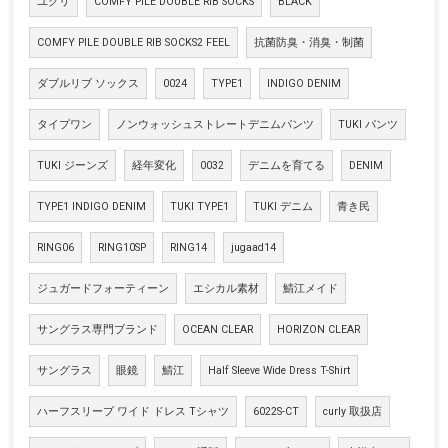
ユクリ
COMFY PILE DOUBLE RIB SOCKS
BLACK
COMFY PILE DOUBLE RIB SOCKS2 FEEL
抗菌防臭・消臭・制菌
ダブルリブ ソックス
0024
TYPE1
INDIGO DENIM
タイプワン
ノンウォッシュストレートデニムパンツ
TUKI パンツ
TUKI ジーンズ
経年変化
0032
デニムを育てる
DENIM
TYPE1 INDIGO DENIM
TUKI TYPE1
TUKI デニム
青き民
RING06
RING10SP
RING14
jugaad14
ジュガードフォーティーン
エシカル素材
鯖江メイド
サングラス専門ブランド
OCEAN CLEAR
HORIZON CLEAR
サングラス
眼鏡
鯖江
Half Sleeve Wide Dress T-Shirt
ハーフスリーブ ワイド ドレス Tシャツ
6022S-CT
curly 取扱店