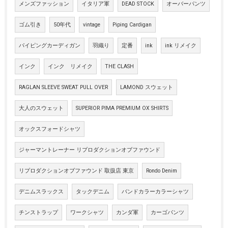
メンズファッション
イタリア軍
DEAD STOCK
オーバーパンツ
ゴム引き
50年代
vintage
Piping Cardigan
パイピングカーディガン
羽織り
定番
ink
ink リメイク
インク
インク リメイク
THE CLASH
RAGLAN SLEEVE SWEAT PULL OVER
LAMOND スウェット
大人のスウェット
SUPERIOR PIMA PREMIUM OX SHIRTS
オックスフォードシャツ
ジャーマントレーナー リプロダクションオブファウンド
リプロダクションオブファウンド 取扱店 東京
Rondo Denim
デニムスラックス
タックデニム
バンドカラーカラーシャツ
チンストラップ
ワークシャツ
カンダ軍
カーゴパンツ