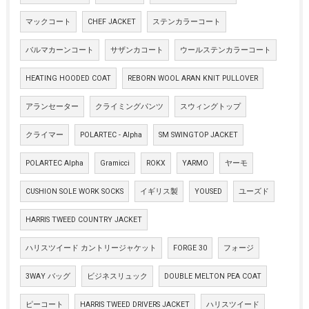
マックコート
CHEF JACKET
ステンカラーコート
バルマカーンコート
サザンカコート
ウールステンカラーコート
HEATING HOODED COAT
REBORN WOOL ARAN KNIT PULLOVER
アランセーター
クライミングパンツ
スウィングトップ
クライマー
POLARTEC - Alpha
SM SWINGTOP JACKET
POLARTEC Alpha
Gramicci
ROKX
YARMO
ヤーモ
CUSHION SOLE WORK SOCKS
イギリス製
YOUSED
ユーズド
HARRIS TWEED COUNTRY JACKET
ハリスツイード カントリージャケット
FORGE 30
フォージ
3WAY バッグ
ビジネスリュック
DOUBLE MELTON PEA COAT
ピーコート
HARRIS TWEED DRIVERS JACKET
ハリスツイード