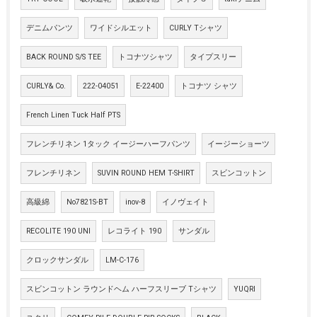
デニムパンツ
ワイドシルエット
CURLY Tシャツ
BACK ROUND S/S TEE
トコナツシャツ
タイプスリー
CURLY& Co.
222-04051
E-22400
トコナツ シャツ
French Linen Tuck Half PTS
フレンチリネン 1タック イージーハーフパンツ
イージーショーツ
フレンチリネン
SUVIN ROUND HEM T-SHIRT
スビンコットン
高級綿
No7821S-BT
inov-8
イノヴェイト
RECOLITE 190 UNI
レコライト 190
サンダル
クロックサンダル
LM-C-176
スビンコットン ラウンドヘム ハーフスリーブ Tシャツ
YUQRI