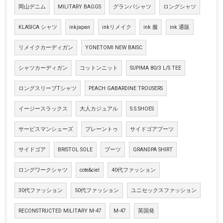
岡山デニム
MILITARY BAGGS
グランパシャツ
ロングシャツ
KLASICA シャツ
inkjapan
inkリメイク
ink 服
ink 通販
リメイクカーディガン
YONETOMI NEW BAISC
シャツカーディガン
コットンニット
SUPIMA 80/3 L/S TEE
ロングスリーブTシャツ
PEACH GABARDINE TROUSERS
イージースラックス
大人カジュアル
S.S.SHOES
サービスマンシューズ
プレーントゥ
サイドゴアブーツ
サイドゴア
BRISTOL SOLE
ブーツ
GRANDPA SHIRT
ロングワークシャツ
cote&ciel
40代ファッション
30代ファッション
50代ファッション
ユニセックスファッション
RECONSTRUCTED MILITARY M-47
M-47
英国発