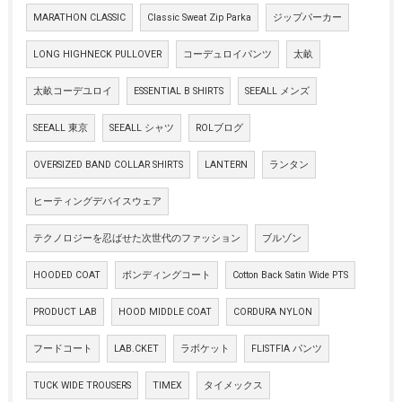
MARATHON CLASSIC
Classic Sweat Zip Parka
ジップパーカー
LONG HIGHNECK PULLOVER
コーデュロイパンツ
太畝
太畝コーデユロイ
ESSENTIAL B SHIRTS
SEEALL メンズ
SEEALL 東京
SEEALL シャツ
ROLブログ
OVERSIZED BAND COLLAR SHIRTS
LANTERN
ランタン
ヒーティングデバイスウェア
テクノロジーを忍ばせた次世代のファッション
ブルゾン
HOODED COAT
ボンディングコート
Cotton Back Satin Wide PTS
PRODUCT LAB
HOOD MIDDLE COAT
CORDURA NYLON
フードコート
LAB.CKET
ラボケット
FLISTFIA パンツ
TUCK WIDE TROUSERS
TIMEX
タイメックス