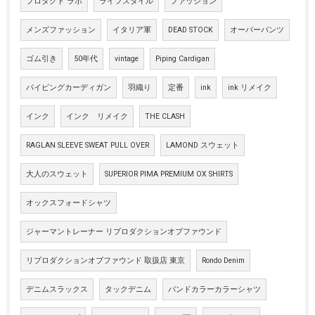
プロダクト ラボ
ライフスタイル
ファッション
メンズファッション
イタリア軍
DEAD STOCK
オーバーパンツ
ゴム引き
50年代
vintage
Piping Cardigan
パイピングカーディガン
羽織り
定番
ink
ink リメイク
インク
インク リメイク
THE CLASH
RAGLAN SLEEVE SWEAT PULL OVER
LAMOND スウェット
大人のスウェット
SUPERIOR PIMA PREMIUM OX SHIRTS
オックスフォードシャツ
ジャーマントレーナー リプロダクションオブファウンド
リプロダクションオブファウンド 取扱店 東京
Rondo Denim
デニムスラックス
タックデニム
バンドカラーカラーシャツ