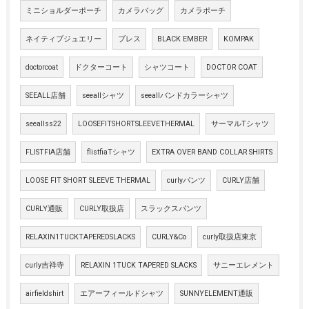
ミニショルダーポーチ
カメラバッグ
カメラポーチ
ネイティブジュエリー
ブレス
BLACK EMBER
KOMPAK
doctorcoat
ドクターコート
シャツコート
DOCTOR COAT
SEEALL店舗
seeallシャツ
seeallバンドカラーシャツ
seeallss22
LOOSEFITSHORTSLEEVETHERMAL
サーマルTシャツ
FLISTFIA店舗
flistfiaTシャツ
EXTRA OVER BAND COLLAR SHIRTS
LOOSE FIT SHORT SLEEVE THERMAL
curlyパンツ
CURLY店舗
CURLY通販
CURLY取扱店
スラックスパンツ
RELAXIN1TUCKTAPEREDSLACKS
CURLY&Co
curly取扱店東京
curly吉祥寺
RELAXIN 1TUCK TAPERED SLACKS
サニーエレメント
airfieldshirt
エアーフィールドシャツ
SUNNYELEMENT通販