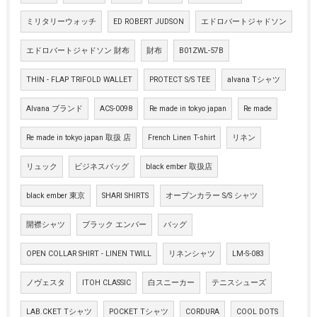
ミリタリーウォッチ
ED ROBERT JUDSON
エドロバートジャドソン
エドロバートジャドソン 財布
財布
B01ZWL-57B
THIN - FLAP TRIFOLD WALLET
PROTECT S/S TEE
alvana Tシャツ
Alvana ブランド
ACS-0098
Re made in tokyo japan
Re made
Re made in tokyo japan 取扱 店
French Linen T-shirt
リネン
リュック
ビジネスバッグ
black ember 取扱店
black ember 東京
SHARI SHIRTS
オープンカラー S/S シャツ
開襟シャツ
ブラック エンバー
バッグ
OPEN COLLAR SHIRT - LINEN TWILL
リネンシャツ
LM-S-083
ノヴェスタ
ITOH CLASSIC
白スニーカー
テニスシューズ
LAB.CKET Tシャツ
POCKET Tシャツ
CORDURA
COOL DOTS