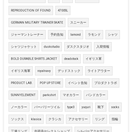
REPRODUCTION OF FOUND
4700SL
GERMAN MILITARY TRAINER SKATE
スニーカー
ジャーマントレーナー
予約告知
lamond
ラモンド
シャツ
シャツジャケット
duskstudio
ダスクスタジオ
入荷情報
BOLD DURABLE SHIRTS JACKET
deadstock
イギリス軍
イギリス海軍
royalnavy
デッドストック
ライトアウター
PRODUCT LAB.
POP UP STORE
イベント告知
プロダクトラボ
SUNNYELEMENT
parkshirt
マオカラー
バンドカラー
ノーカラー
バーバリーツイル
type3
yuquri
靴下
socks
ソックス
klasica
クラシカ
アクセサリー
リング
指輪
三連リング
吉祥寺セレクトショップ
シルバーアクセサリー