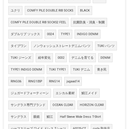
ユクリ
COMFY PILE DOUBLE RIB SOCKS
BLACK
COMFY PILE DOUBLE RIB SOCKS2 FEEL
抗菌防臭・消臭・制菌
ダブルリブ ソックス
0024
TYPE1
INDIGO DENIM
タイプワン
ノンウォッシュストレートデニムパンツ
TUKI パンツ
TUKI ジーンズ
経年変化
0032
デニムを育てる
DENIM
TYPE1 INDIGO DENIM
TUKI TYPE1
TUKI デニム
青き民
RING06
RING10SP
RING14
jugaad14
ジュガードフォーティーン
エシカル素材
鯖江メイド
サングラス専門ブランド
OCEAN CLEAR
HORIZON CLEAR
サングラス
眼鏡
鯖江
Half Sleeve Wide Dress T-Shirt
ハーフスリーブ ワイド ドレス Tシャツ
6022S-CT
curly 取扱店