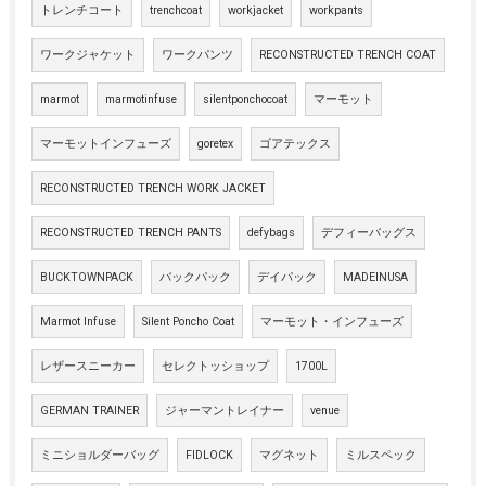
トレンチコート
trenchcoat
workjacket
workpants
ワークジャケット
ワークパンツ
RECONSTRUCTED TRENCH COAT
marmot
marmotinfuse
silentponchocoat
マーモット
マーモットインフューズ
goretex
ゴアテックス
RECONSTRUCTED TRENCH WORK JACKET
RECONSTRUCTED TRENCH PANTS
defybags
デフィーバッグス
BUCKTOWNPACK
バックパック
デイパック
MADEINUSA
Marmot Infuse
Silent Poncho Coat
マーモット・インフューズ
レザースニーカー
セレクトッショップ
1700L
GERMAN TRAINER
ジャーマントレイナー
venue
ミニショルダーバッグ
FIDLOCK
マグネット
ミルスペック