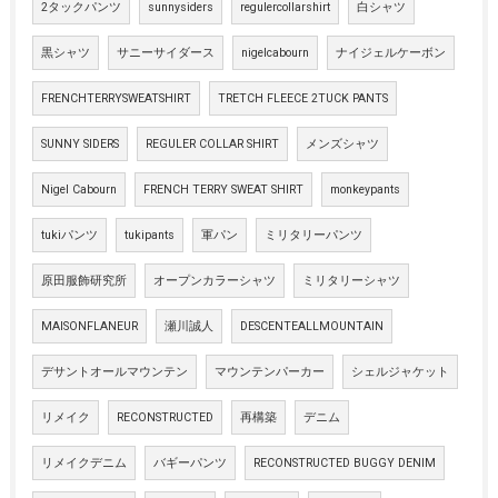
2タックパンツ
sunnysiders
regulercollarshirt
白シャツ
黒シャツ
サニーサイダース
nigelcabourn
ナイジェルケーボン
FRENCHTERRYSWEATSHIRT
TRETCH FLEECE 2TUCK PANTS
SUNNY SIDERS
REGULER COLLAR SHIRT
メンズシャツ
Nigel Cabourn
FRENCH TERRY SWEAT SHIRT
monkeypants
tukiパンツ
tukipants
軍パン
ミリタリーパンツ
原田服飾研究所
オープンカラーシャツ
ミリタリーシャツ
MAISONFLANEUR
瀬川誠人
DESCENTEALLMOUNTAIN
デサントオールマウンテン
マウンテンパーカー
シェルジャケット
リメイク
RECONSTRUCTED
再構築
デニム
リメイクデニム
バギーパンツ
RECONSTRUCTED BUGGY DENIM