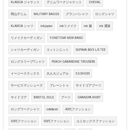
KLASICA ジャケット
デニムワークジャケット
CHEVAL
岡山デニム
MILITARY BAGGS
グランパシャツ
ロングシャツ
KLASICA シャツ
inkjapan
inkリメイク
ink 服
ink 通販
リメイクカーディガン
YONETOMI NEW BAISC
シャツカーディガン
コットンニット
SUPIMA 80/3 L/S TEE
ロングスリーブTシャツ
PEACH GABARDINE TROUSERS
イージースラックス
大人カジュアル
S.S.SHOES
サービスマンシューズ
プレーントゥ
サイドゴアブーツ
サイドゴア
BRISTOL SOLE
ブーツ
GRANDPA SHIRT
ロングワークシャツ
cote&ciel
40代ファッション
30代ファッション
50代ファッション
ユニセックスファッション