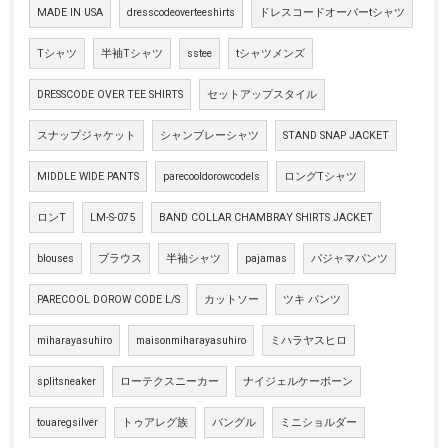
MADE IN USA
dresscodeoverteeshirts
ドレスコードオーバーtシャツ
Tシャツ
半袖Tシャツ
sstee
tシャツメンズ
DRESSCODE OVER TEE SHIRTS
セットアップスタイル
スナップジャケット
シャンブレーシャツ
STAND SNAP JACKET
MIDDLE WIDE PANTS
parecooldorowcodels
ロングTシャツ
ロンT
LM-S-075
BAND COLLAR CHAMBRAY SHIRTS JACKET
blouses
ブラウス
半袖シャツ
pajamas
パジャマパンツ
PARECOOL DOROW CODE L/S
カットソー
ツキ パンツ
miharayasuhiro
maisonmiharayasuhiro
ミハラヤスヒロ
splitsneaker
ローテクスニーカー
ナイジェルケーボーン
touaregsilver
トゥアレグ族
バングル
ミニショルダー