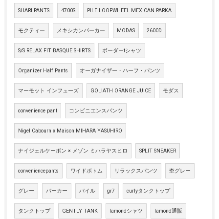
SHARI PANTS
4700S
PILE LOOPWHEEL MEXICAN PARKA
モクティー
メキシカンパーカー
MODAS
2600D
S/S RELAX FIT BASQUE SHIRTS
ボーダーtシャツ
Organizer Half Pants
オーガナイザー・ハーフ・パンツ
マーモット インフューズ
GOLIATH ORANGE JUICE
モダス
convenience pant
コンビニエンスパンツ
Nigel Cabourn x Maison MIHARA YASUHIRO
ナイジェルケーボン × メゾン ミハラヤスヒロ
SPLIT SNEAKER
conveniencepants
ワイドボトム
リラックスパンツ
杢グレー
グレー
パーカー
パイル
gr7
curlyタンクトップ
タンクトップ
GENTLY TANK
lamondシャツ
lamond通販