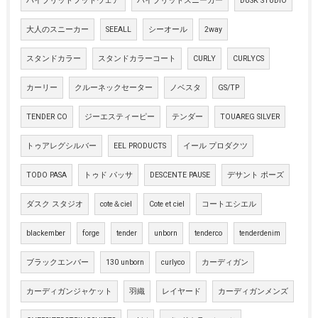
ハイブリッドフットウェア
ハイブリッドスニーカー
DUSK STUDIO
大人のスニーカー
SEEALL
シーオール
2way
スタンドカラー
スタンドカラーコート
CURLY
CURLYCS
カーリー
クルーネックセーター
ノベスタ
GS/TP
TENDER CO
ジーエスティーピー
テンダー
TOUAREG SILVER
トゥアレグシルバー
EEL PRODUCTS
イール プロダクツ
TODO PASA
トゥド パッサ
DESCENTE PAUSE
デサント ポーズ
ダスク スタジオ
cote＆ciel
Cote et ciel
コートエシエル
blackember
forge
tender
unborn
tenderco
tenderdenim
ブラックエンバー
130 unborn
curlyco
カーディガン
カーディガンジャケット
羽織
レイヤード
カーディガンメンズ