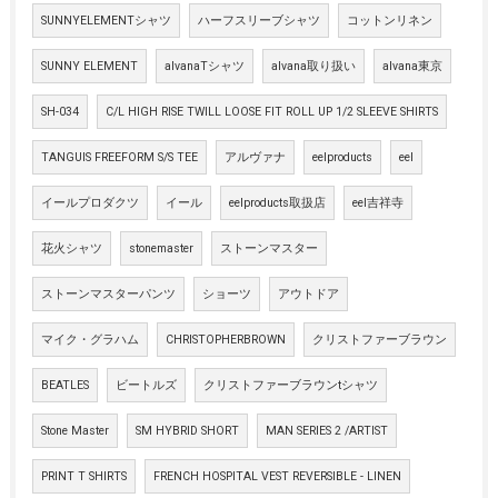
SUNNYELEMENTシャツ
ハーフスリーブシャツ
コットンリネン
SUNNY ELEMENT
alvanaTシャツ
alvana取り扱い
alvana東京
SH-034
C/L HIGH RISE TWILL LOOSE FIT ROLL UP 1/2 SLEEVE SHIRTS
TANGUIS FREEFORM S/S TEE
アルヴァナ
eelproducts
eel
イールプロダクツ
イール
eelproducts取扱店
eel吉祥寺
花火シャツ
stonemaster
ストーンマスター
ストーンマスターパンツ
ショーツ
アウトドア
マイク・グラハム
CHRISTOPHERBROWN
クリストファーブラウン
BEATLES
ビートルズ
クリストファーブラウンtシャツ
Stone Master
SM HYBRID SHORT
MAN SERIES 2 /ARTIST
PRINT T SHIRTS
FRENCH HOSPITAL VEST REVERSIBLE - LINEN