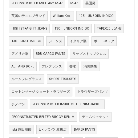
RECONSTRUCTED MILITARY M-47
M-47
英国発
英国のデニムブランド
William Kroll
125 UNBORN INDIGO
HIGH STRAIGHT JEANS
130 UNBORN INDIGO
TAPERED JEANS
130 RINSE INDIGO
ジーンズ
イタリア製
ボートネック
アメリカ軍
BDU CARGO PANTS
リップストップクロス
ALT AND DOPE
フレグランス
香水
消臭効果
ルームフレグランス
SHORT TROUSERS
コットンサージ ショートトラウザーズ
トラウザーズパンツ
チノパン
RECONSTRUCTED INSIDE OUT DENIM JACKET
RECONSTRUCTED BELTED BUGGY DENIM
デニムジャケット
tuki 原田服飾
tuki パンツ 取扱店
BAKER PANTS