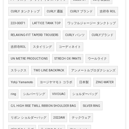
CURLY タンクトップ
CURLY 通販
CURLY ブランド
吉祥寺 ROL
223-00071
LATTICE TANK TOP
ワッフルジャージー タンクトップ
RELAXING-FIT TAPERD TROUSERS
CURLY パンツ
CURLYブランド
吉祥寺ROL
スタイリング
コーディネイト
UN METRE PRODUCTIONS
STRECH OX PANTS
ウールライク
スラックス
TWO LINE BACKPACK
アンメートルプロダクションズ
Yohji Yamamoto
ヨージヤマモト コラボ
日本製
ZINC-WATER
ring
シルバーリング
VIVOUAC
ショルダーバッグ
C/L HIGH RISE TWILL RIBBON SHOULDER BAG
SILVER RING
リボン ショルダーバッグ
2022AW
テックウェア