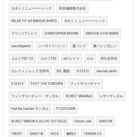
ヨネトミニューベーシック
米富繊維株式会社
RELAX FIT S/S BASQUE SHIRTS
ヨネトミ ニューベーシック
プリントTシャツ
CHRISTOPHER BROWN
FASHION ICON SERIES
seasidepants
シーサイドパンツ
夏パンツ
夏パンツ涼しい
ユルリTEE 1/2
ユルリTEE
eel tシャツ
ロル
ROL吉祥寺
セレクトショップ 吉祥寺
EEL 通販
E-21212
seaside pants
E-22514
FOOT THE COACHER
フットザコーチャー
フットザコーチャー サンダル
SS BELT SANDALS
レザーサンダル
Foot the coacher サンダル
FTC2212008
SS BELT SANDALS (GLOXI CUT SOLE)
Vibram sole
QMD12B
TRIVET
QMD11B
DECO
腕時計
TENDER CO.