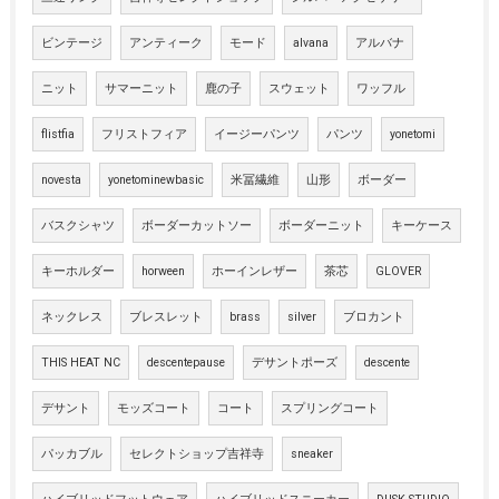
ビンテージ
アンティーク
モード
alvana
アルバナ
ニット
サマーニット
鹿の子
スウェット
ワッフル
flistfia
フリストフィア
イージーパンツ
パンツ
yonetomi
novesta
yonetominewbasic
米冨繊維
山形
ボーダー
バスクシャツ
ボーダーカットソー
ボーダーニット
キーケース
キーホルダー
horween
ホーインレザー
茶芯
GLOVER
ネックレス
ブレスレット
brass
silver
ブロカント
THIS HEAT NC
descentepause
デサントポーズ
descente
デサント
モッズコート
コート
スプリングコート
パッカブル
セレクトショップ吉祥寺
sneaker