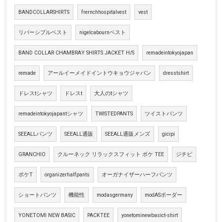
BANDCOLLARSHIRTS
frernchhospitalvest
vest
リバーシブルベスト
nigelcabournベスト
BAND COLLAR CHAMBRAY SHIRTS JACKET H/S
remadeintokyojapan
remade
アールイーメイドイントウキョウジャパン
dresstshirt
ドレスtシャツ
ドレスt
大人のtシャツ
remadeintokyojapantシャツ
TWISTEDPANTS
ツイストパンツ
SEEALLパンツ
SEEALL通販
SEEALL通販メンズ
gicipi
GRANCHIO
クルーネック リラックスフィット ポケ TEE
ジチピ
ポケT
organizerhalfpants
オーガナイザーハーフパンツ
ショートパンツ
機能性
modasgermany
modASボーダー
YONETOMI NEW BASIC
PACKTEE
yonetominewbasict-shirt