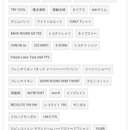
TRY COOL
吸水速乾
接触冷感
タイプ３
tukiデニム
デニムパンツ
ワイドシルエット
CURLY Tシャツ
BACK ROUND S/S TEE
トコナツシャツ
タイプスリー
CURLY& Co.
222-04051
E-22400
トコナツ シャツ
French Linen Tuck Half PTS
フレンチリネン 1タック イージーハーフパンツ
イージーショーツ
フレンチリネン
SUVIN ROUND HEM T-SHIRT
スビンコットン
高級綿
No7821S-BT
inov-8
イノヴェイト
RECOLITE 190 UNI
レコライト 190
サンダル
クロックサンダル
LM-C-176
スビンコットン ラウンドヘム ハーフスリーブ Tシャツ
YUQRI