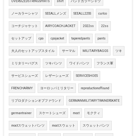
OVERSIZEDSTRINGSHIRTS
shirt
バンドカラーシャツ
ノーカラーシャツ
SEEALLメンズ
SEEALL22SS
curlco
コーチジャケット
AIRYCOACHJACKET
2022ss
22ss
セットアップ
cpo
cpojacket
taperedpants
pants
大人のセットアップスタイル
サーマル
MILITARYBAGGS
ツキ
ミリタリーバグス
ツキパンツ
ワイドパンツ
フランス軍
サービスシューズ
レザーシューズ
SERVICESHOES
FRENCHARMY
ヨーロッパミリタリー
reproductionoffound
リプロダクションオブファウンド
GERMANMILITARYTRAINERSKATE
germantrainer
スケートシューズ
moct
モクティ
moctスウェットパンツ
moctスウェット
スウェットパンツ