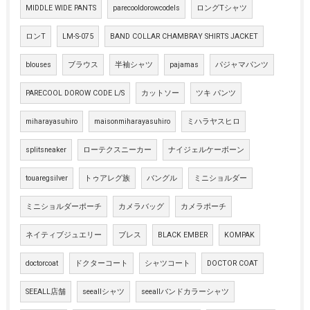
MIDDLE WIDE PANTS
parecooldorowcodels
ロングTシャツ
ロンT
LM-S-075
BAND COLLAR CHAMBRAY SHIRTS JACKET
blouses
ブラウス
半袖シャツ
pajamas
パジャマパンツ
PARECOOL DOROW CODE L/S
カットソー
ツキ パンツ
miharayasuhiro
maisonmiharayasuhiro
ミハラヤスヒロ
splitsneaker
ローテクスニーカー
ナイジェルケーボーン
touaregsilver
トゥアレグ族
バングル
ミニショルダー
ミニショルダーポーチ
カメラバッグ
カメラポーチ
ネイティブジュエリー
ブレス
BLACK EMBER
KOMPAK
doctorcoat
ドクターコート
シャツコート
DOCTOR COAT
SEEALL店舗
seeallシャツ
seeallバンドカラーシャツ