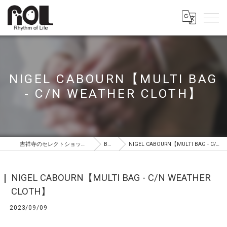
NIGEL CABOURN【MULTI BAG
- C/N WEATHER CLOTH】
吉祥寺のセレクトショップはROL（ロル）
BLOG
NIGEL CABOURN【MULTI BAG - C/N WEATHER CLOTH】
NIGEL CABOURN【MULTI BAG - C/N WEATHER
CLOTH】
2023/09/09