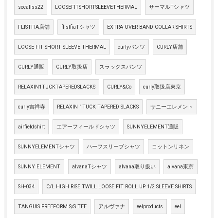
seeallss22
LOOSEFITSHORTSLEEVETHERMAL
サーマルTシャツ
FLISTFIA店舗
flistfiaTシャツ
EXTRA OVER BAND COLLAR SHIRTS
LOOSE FIT SHORT SLEEVE THERMAL
curlyパンツ
CURLY店舗
CURLY通販
CURLY取扱店
スラックスパンツ
RELAXIN1TUCKTAPEREDSLACKS
CURLY&Co
curly取扱店東京
curly吉祥寺
RELAXIN 1TUCK TAPERED SLACKS
サニーエレメント
airfieldshirt
エアーフィールドシャツ
SUNNYELEMENT通販
SUNNYELEMENTシャツ
ハーフスリーブシャツ
コットンリネン
SUNNY ELEMENT
alvanaTシャツ
alvana取り扱い
alvana東京
SH-034
C/L HIGH RISE TWILL LOOSE FIT ROLL UP 1/2 SLEEVE SHIRTS
TANGUIS FREEFORM S/S TEE
アルヴァナ
eelproducts
eel