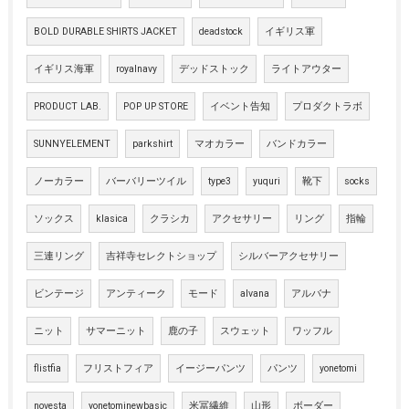
BOLD DURABLE SHIRTS JACKET
deadstock
イギリス軍
イギリス海軍
royalnavy
デッドストック
ライトアウター
PRODUCT LAB.
POP UP STORE
イベント告知
プロダクトラボ
SUNNYELEMENT
parkshirt
マオカラー
バンドカラー
ノーカラー
バーバリーツイル
type3
yuquri
靴下
socks
ソックス
klasica
クラシカ
アクセサリー
リング
指輪
三連リング
吉祥寺セレクトショップ
シルバーアクセサリー
ビンテージ
アンティーク
モード
alvana
アルバナ
ニット
サマーニット
鹿の子
スウェット
ワッフル
flistfia
フリストフィア
イージーパンツ
パンツ
yonetomi
novesta
yonetominewbasic
米冨繊維
山形
ボーダー