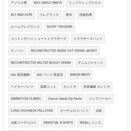
アメリカ軍
BDU CARGO PANTS
リップストップクロス
ALT AND DOPE
フレグランス
香水
消臭効果
ルームフレグランス
SHORT TROUSERS
コットンサージ ショートトラウザーズ
トラウザーズパンツ
チノパン
RECONSTRUCTED INSIDE OUT DENIM JACKET
RECONSTRUCTED BELTED BUGGY DENIM
デニムジャケット
tuki 原田服飾
tuki パンツ 取扱店
BAKER PANTS
ベイカーパンツ
国産ニット
カシミヤ
米富繊維 カシミヤ
MARATHON CLASSIC
Classic Sweat Zip Parka
ジップパーカー
LONG HIGHNECK PULLOVER
コーデュロイパンツ
太畝
太畝コーデユロイ
ESSENTIAL B SHIRTS
SEEALL メンズ