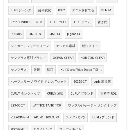
TUKI ジーンズ
経年変化
0032
デニムを育てる
DENIM
TYPE1 INDIGO DENIM
TUKI TYPE1
TUKI デニム
青き民
RING06
RING10SP
RING14
jugaad14
ジュガードフォーティーン
エシカル素材
鯖江メイド
サングラス専門ブランド
OCEAN CLEAR
HORIZON CLEAR
サングラス
眼鏡
鯖江
Half Sleeve Wide Dress T-Shirt
ハーフスリーブ ワイド ドレス Tシャツ
6022S-CT
curly 取扱店
CURLY タンクトップ
CURLY 通販
CURLY ブランド
吉祥寺 ROL
223-00071
LATTICE TANK TOP
ワッフルジャージー タンクトップ
RELAXING-FIT TAPERD TROUSERS
CURLY パンツ
CURLYブランド
吉祥寺ROL
スタイリング
コーディネイト