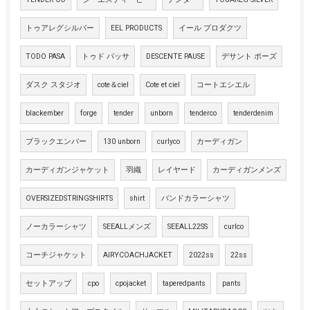
トゥアレグシルバー
EEL PRODUCTS
イール プロダクツ
TODO PASA
トゥド パッサ
DESCENTE PAUSE
デサント ポーズ
ダスク スタジオ
cote＆ciel
Cote et ciel
コートエシエル
blackember
forge
tender
unborn
tenderco
tenderdenim
ブラックエンバー
130 unborn
curlyco
カーディガン
カーディガンジャケット
羽織
レイヤード
カーディガンメンズ
OVERSIZEDSTRINGSHIRTS
shirt
バンドカラーシャツ
ノーカラーシャツ
SEEALLメンズ
SEEALL22SS
curlco
コーチジャケット
AIRYCOACHJACKET
2022ss
22ss
セットアップ
cpo
cpojacket
taperedpants
pants