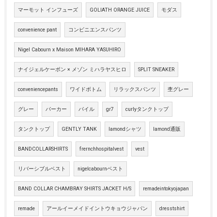
マーモット インフューズ
GOLIATH ORANGE JUICE
モダス
convenience pant
コンビニエンスパンツ
Nigel Cabourn x Maison MIHARA YASUHIRO
ナイジェルケーボン × メゾン ミハラヤスヒロ
SPLIT SNEAKER
conveniencepants
ワイドボトム
リラックスパンツ
杢グレー
グレー
パーカー
パイル
gr7
curlyタンクトップ
タンクトップ
GENTLY TANK
lamondシャツ
lamond通販
BANDCOLLARSHIRTS
frernchhospitalvest
vest
リバーシブルベスト
nigelcabournベスト
BAND COLLAR CHAMBRAY SHIRTS JACKET H/S
remadeintokyojapan
remade
アールイーメイドイントウキョウジャパン
dresstshirt