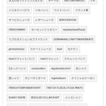
大人のセットアップスタイル
サーマル
MILITARYBAGGS
ツキ
ミリタリーバグス
ツキパンツ
ワイドパンツ
フランス軍
サービスシューズ
レザーシューズ
SERVICESHOES
FRENCHARMY
ヨーロッパミリタリー
reproductionoffound
リプロダクションオブファウンド
GERMANMILITARYTRAINERSKATE
germantrainer
スケートシューズ
moct
モクティ
moctスウェットパンツ
moctスウェット
スウェットパンツ
2タックパンツ
sunnysiders
regulercollarshirt
白シャツ
黒シャツ
サニーサイダース
nigelcabourn
ナイジェルケーボン
FRENCHTERRYSWEATSHIRT
TRETCH FLEECE 2TUCK PANTS
SUNNY SIDERS
REGULER COLLAR SHIRT
メンズシャツ