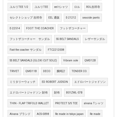
ユルリTEE 1/2
ユルリTEE
eel tシャツ
ロル
ROL吉祥寺
セレクトショップ 吉祥寺
EEL 通販
E-21212
seaside pants
E-22514
FOOT THE COACHER
フットザコーチャー
フットザコーチャー サンダル
SS BELT SANDALS
レザーサンダル
Foot the coacher サンダル
FTC2212008
SS BELT SANDALS (GLOXI CUT SOLE)
Vibram sole
QMD12B
TRIVET
QMD11B
DECO
腕時計
TENDER CO.
ミリタリーウォッチ
ED ROBERT JUDSON
エドロバートジャドソン
エドロバートジャドソン 財布
財布
B01ZWL-57B
THIN - FLAP TRIFOLD WALLET
PROTECT S/S TEE
alvana Tシャツ
Alvana ブランド
ACS-0098
Re made in tokyo japan
Re made