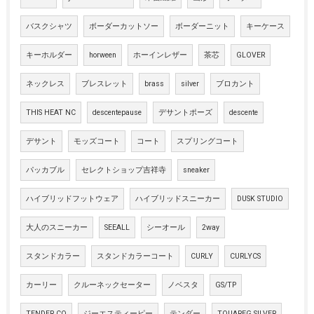
バスクシャツ
ボーダーカットソー
ボーダーニット
キーケース
キーホルダー
horween
ホーインレザー
茶芯
GLOVER
ネックレス
ブレスレット
brass
silver
ブロカント
THIS HEAT NC
descentepause
デサントポーズ
descente
デサント
モッズコート
コート
スプリングコート
パッカブル
セレクトショップ吉祥寺
sneaker
ハイブリッドフットウェア
ハイブリッドスニーカー
DUSK STUDIO
大人のスニーカー
SEEALL
シーオール
2way
スタンドカラー
スタンドカラーコート
CURLY
CURLYCS
カーリー
クルーネックセーター
ノベスタ
GS/TP
TENDER CO
ジーエスティーピー
テンダー
TOUAREG SILVER