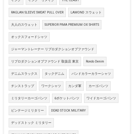
インク
インク リメイク
THE CLASH
RAGLAN SLEEVE SWEAT PULL OVER
LAMOND スウェット
大人のスウェット
SUPERIOR PIMA PREMIUM OX SHIRTS
オックスフォードシャツ
ジャーマントレーナー リプロダクションオブファウンド
リプロダクションオブファウンド 取扱店 東京
Rondo Denim
デニムスラックス
タックデニム
バンドカラーカラーシャツ
チンストラップ
ワークシャツ
カンダ軍
カーゴパンツ
ミリタリーカーゴパンツ
6ポケットパンツ
ワイドカーゴパンツ
ビンテージミリタリー
DEAD STOCK MILITARY
デッドストック ミリタリー