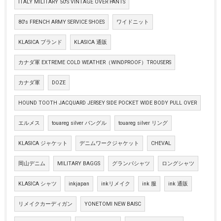
ITALY MILITARY 50'S VINTAGE OVER PANTS
80's FRENCH ARMY SERVICE SHOES
ワイドニット
KLASICA ブランド
KLASICA 通販
カナダ軍 EXTREME COLD WEATHER（WINDPROOF）TROUSERS
カナダ軍
DOZE
HOUND TOOTH JACQUARD JERSEY SIDE POCKET WIDE BODY PULL OVER
エルメス
touareg silver バングル
touareg silver リング
KLASICA ジャケット
デニムワークジャケット
CHEVAL
岡山デニム
MILITARY BAGGS
グランパシャツ
ロングシャツ
KLASICA シャツ
inkjapan
inkリメイク
ink 服
ink 通販
リメイクカーディガン
YONETOMI NEW BAISC