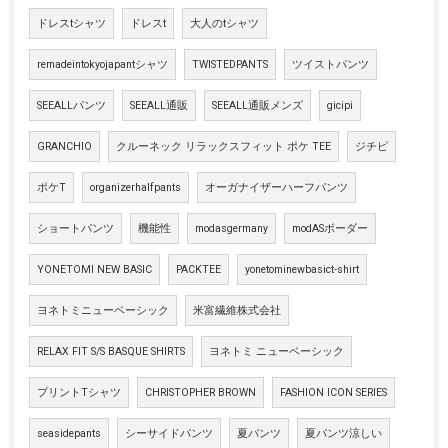
ドレスtシャツ
ドレスt
大人のtシャツ
remadeintokyojapantシャツ
TWISTEDPANTS
ツイストパンツ
SEEALLパンツ
SEEALL通販
SEEALL通販メンズ
gicipi
GRANCHIO
クルーネック リラックスフィット ポケ TEE
ジチピ
ポケT
organizerhalfpants
オーガナイザーハーフパンツ
ショートパンツ
機能性
modasgermany
modASボーダー
YONETOMI NEW BASIC
PACKTEE
yonetominewbasict-shirt
ヨネトミニューベーシック
米富繊維株式会社
RELAX FIT S/S BASQUE SHIRTS
ヨネトミ ニューベーシック
プリントTシャツ
CHRISTOPHER BROWN
FASHION ICON SERIES
seasidepants
シーサイドパンツ
夏パンツ
夏パンツ涼しい