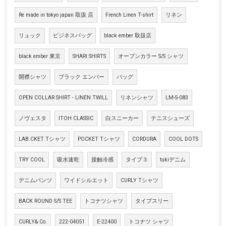
Re made in tokyo japan 取扱 店
French Linen T-shirt
リネン
リュック
ビジネスバッグ
black ember 取扱店
black ember 東京
SHARI SHIRTS
オープンカラー S/S シャツ
開襟シャツ
ブラック エンバー
バッグ
OPEN COLLAR SHIRT - LINEN TWILL
リネンシャツ
LM-S-083
ノヴェスタ
ITOH CLASSIC
白スニーカー
テニスシューズ
LAB.CKET Tシャツ
POCKET Tシャツ
CORDURA
COOL DOTS
TRY COOL
吸水速乾
接触冷感
タイプ３
tukiデニム
デニムパンツ
ワイドシルエット
CURLY Tシャツ
BACK ROUND S/S TEE
トコナツシャツ
タイプスリー
CURLY& Co.
222-04051
E-22400
トコナツ シャツ