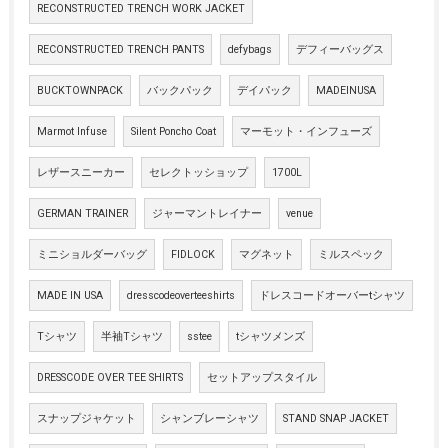
RECONSTRUCTED TRENCH WORK JACKET
RECONSTRUCTED TRENCH PANTS
defybags
デフィーバッグス
BUCKTOWNPACK
バックパック
デイパック
MADEINUSA
Marmot Infuse
Silent Poncho Coat
マーモット・インフューズ
レザースニーカー
セレクトッショップ
1700L
GERMAN TRAINER
ジャーマントレイナー
venue
ミニショルダーバッグ
FIDLOCK
マグネット
ミルスペック
MADE IN USA
dresscodeoverteeshirts
ドレスコードオーバーtシャツ
Tシャツ
半袖Tシャツ
sstee
tシャツメンズ
DRESSCODE OVER TEE SHIRTS
セットアップスタイル
スナップジャケット
シャンブレーシャツ
STAND SNAP JACKET