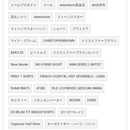
イールプロダクツ
イール
eelproducts取扱店
eel吉祥寺
花火シャツ
stonemaster
ストーンマスター
ストーンマスターパンツ
ショーツ
アウトドア
マイク・グラハム
CHRISTOPHERBROWN
クリストファーブラウン
BEATLES
ビートルズ
クリストファーブラウンtシャツ
Stone Master
SM HYBRID SHORT
MAN SERIES 2 /ARTIST
PRINT T SHIRTS
FRENCH HOSPITAL VEST REVERSIBLE - LINEN
SHARI PANTS
4700S
PILE LOOPWHEEL MEXICAN PARKA
モクティー
メキシカンパーカー
MODAS
2600D
S/S RELAX FIT BASQUE SHIRTS
ボーダーtシャツ
Organizer Half Pants
オーガナイザー・ハーフ・パンツ