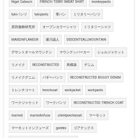
Nigel Cabourn
FRENCH TERRY SWEAT SHIRT
monkeypants
tukiパンツ
tukipants
軍パン
ミリタリーパンツ
原田服飾研究所
オープンカラーシャツ
ミリタリーシャツ
MAISONFLANEUR
瀬川誠人
DESCENTEALLMOUNTAIN
デサントオールマウンテン
マウンテンパーカー
シェルジャケット
リメイク
RECONSTRUCTED
再構築
デニム
リメイクデニム
バギーパンツ
RECONSTRUCTED BUGGY DENIM
トレンチコート
trenchcoat
workjacket
workpants
ワークジャケット
ワークパンツ
RECONSTRUCTED TRENCH COAT
marmot
marmotinfuse
silentponchocoat
マーモット
マーモットインフューズ
goretex
ゴアテックス