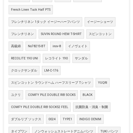
French Linen Tuck Half PTS
フレンチリネン 1タック イージーハーフパンツ
イージーショーツ
フレンチリネン
SUVIN ROUND HEM T-SHIRT
スビンコットン
高級綿
No7821S-BT
inov-8
イノヴェイト
RECOLITE 190 UNI
レコライト 190
サンダル
クロックサンダル
LM-C-176
スビンコットン ラウンドヘム ハーフスリーブ Tシャツ
YUQRI
ユクリ
COMFY PILE DOUBLE RIB SOCKS
BLACK
COMFY PILE DOUBLE RIB SOCKS2 FEEL
抗菌防臭・消臭・制菌
ダブルリブ ソックス
0024
TYPE1
INDIGO DENIM
タイプワン
ノンウォッシュストレートデニムパンツ
TUKI パンツ