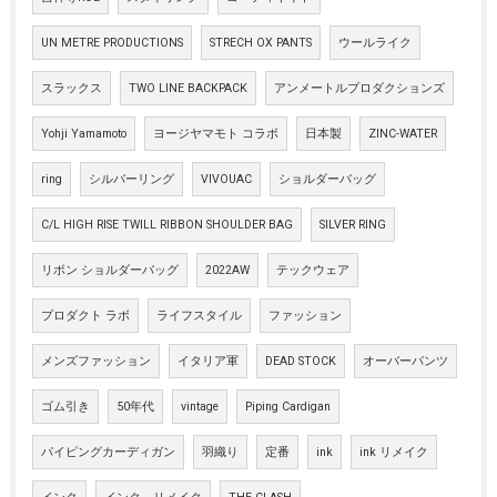
UN METRE PRODUCTIONS
STRECH OX PANTS
ウールライク
スラックス
TWO LINE BACKPACK
アンメートルプロダクションズ
Yohji Yamamoto
ヨージヤマモト コラボ
日本製
ZINC-WATER
ring
シルバーリング
VIVOUAC
ショルダーバッグ
C/L HIGH RISE TWILL RIBBON SHOULDER BAG
SILVER RING
リボン ショルダーバッグ
2022AW
テックウェア
プロダクト ラボ
ライフスタイル
ファッション
メンズファッション
イタリア軍
DEAD STOCK
オーバーパンツ
ゴム引き
50年代
vintage
Piping Cardigan
パイピングカーディガン
羽織り
定番
ink
ink リメイク