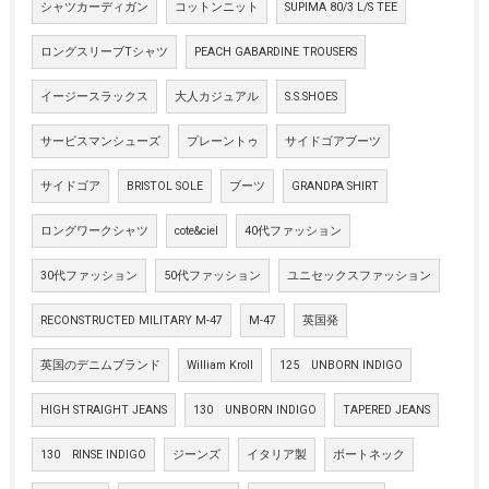
シャツカーディガン
コットンニット
SUPIMA 80/3 L/S TEE
ロングスリーブTシャツ
PEACH GABARDINE TROUSERS
イージースラックス
大人カジュアル
S.S.SHOES
サービスマンシューズ
プレーントゥ
サイドゴアブーツ
サイドゴア
BRISTOL SOLE
ブーツ
GRANDPA SHIRT
ロングワークシャツ
cote&ciel
40代ファッション
30代ファッション
50代ファッション
ユニセックスファッション
RECONSTRUCTED MILITARY M-47
M-47
英国発
英国のデニムブランド
William Kroll
125 UNBORN INDIGO
HIGH STRAIGHT JEANS
130 UNBORN INDIGO
TAPERED JEANS
130 RINSE INDIGO
ジーンズ
イタリア製
ボートネック