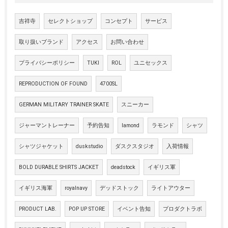
吉祥寺
セレクトショップ
コンセプト
サービス
取り扱いブランド
アクセス
お問い合わせ
プライバシーポリシー
TUKI
ROL
ユニセックス
REPRODUCTION OF FOUND
4700SL
GERMAN MILITARY TRAINER SKATE
スニーカー
ジャーマントレーナー
予約告知
lamond
ラモンド
シャツ
シャツジャケット
duskstudio
ダスクスタジオ
入荷情報
BOLD DURABLE SHIRTS JACKET
deadstock
イギリス軍
イギリス海軍
royalnavy
デッドストック
ライトアウター
PRODUCT LAB.
POP UP STORE
イベント告知
プロダクトラボ