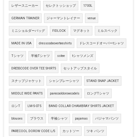
レザースニーカー
セレクトッショップ
1700L
GERMAN TRAINER
ジャーマントレイナー
venue
ミニショルダーバッグ
FIDLOCK
マグネット
ミルスペック
MADE IN USA
dresscodeoverteeshirts
ドレスコードオーバーtシャツ
Tシャツ
半袖Tシャツ
sstee
tシャツメンズ
DRESSCODE OVER TEE SHIRTS
セットアップスタイル
スナップジャケット
シャンブレーシャツ
STAND SNAP JACKET
MIDDLE WIDE PANTS
parecooldorowcodels
ロングTシャツ
ロンT
LM-S-075
BAND COLLAR CHAMBRAY SHIRTS JACKET
blouses
ブラウス
半袖シャツ
pajamas
パジャマパンツ
PARECOOL DOROW CODE L/S
カットソー
ツキ パンツ