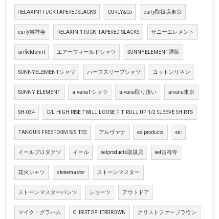
RELAXIN1TUCKTAPEREDSLACKS
CURLY&Co
curly取扱店東京
curly吉祥寺
RELAXIN 1TUCK TAPERED SLACKS
サニーエレメント
airfieldshirt
エアーフィールドシャツ
SUNNYELEMENT通販
SUNNYELEMENTシャツ
ハーフスリーブシャツ
コットンリネン
SUNNY ELEMENT
alvanaTシャツ
alvana取り扱い
alvana東京
SH-034
C/L HIGH RISE TWILL LOOSE FIT ROLL UP 1/2 SLEEVE SHIRTS
TANGUIS FREEFORM S/S TEE
アルヴァナ
eelproducts
eel
イールプロダクツ
イール
eelproducts取扱店
eel吉祥寺
花火シャツ
stonemaster
ストーンマスター
ストーンマスターパンツ
ショーツ
アウトドア
マイク・グラハム
CHRISTOPHERBROWN
クリストファーブラウン