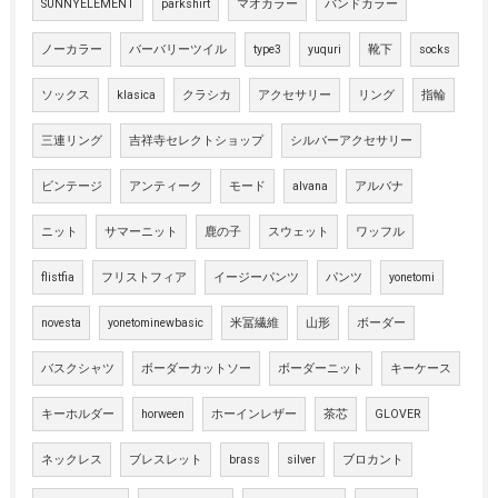
SUNNYELEMENT
parkshirt
マオカラー
バンドカラー
ノーカラー
バーバリーツイル
type3
yuquri
靴下
socks
ソックス
klasica
クラシカ
アクセサリー
リング
指輪
三連リング
吉祥寺セレクトショップ
シルバーアクセサリー
ビンテージ
アンティーク
モード
alvana
アルバナ
ニット
サマーニット
鹿の子
スウェット
ワッフル
flistfia
フリストフィア
イージーパンツ
パンツ
yonetomi
novesta
yonetominewbasic
米冨繊維
山形
ボーダー
バスクシャツ
ボーダーカットソー
ボーダーニット
キーケース
キーホルダー
horween
ホーインレザー
茶芯
GLOVER
ネックレス
ブレスレット
brass
silver
ブロカント