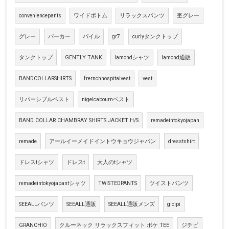
conveniencepants
ワイドボトム
リラックスパンツ
杢グレー
グレー
パーカー
パイル
gr7
curlyタンクトップ
タンクトップ
GENTLY TANK
lamondシャツ
lamond通販
BANDCOLLARSHIRTS
frernchhospitalvest
vest
リバーシブルベスト
nigelcabournベスト
BAND COLLAR CHAMBRAY SHIRTS JACKET H/S
remadeintokyojapan
remade
アールイーメイドイントウキョウジャパン
dresstshirt
ドレスtシャツ
ドレスt
大人のtシャツ
remadeintokyojapantシャツ
TWISTEDPANTS
ツイストパンツ
SEEALLパンツ
SEEALL通販
SEEALL通販メンズ
gicipi
GRANCHIO
クルーネック リラックスフィット ポケ TEE
ジチピ