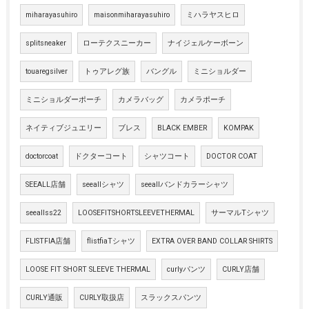
miharayasuhiro
maisonmiharayasuhiro
ミハラヤスヒロ
splitsneaker
ローテクスニーカー
ナイジェルケーボーン
touaregsilver
トゥアレグ族
バングル
ミニショルダー
ミニショルダーポーチ
カメラバッグ
カメラポーチ
ネイティブジュエリー
ブレス
BLACK EMBER
KOMPAK
doctorcoat
ドクターコート
シャツコート
DOCTOR COAT
SEEALL店舗
seeallシャツ
seeallバンドカラーシャツ
seeallss22
LOOSEFITSHORTSLEEVETHERMAL
サーマルTシャツ
FLISTFIA店舗
flistfiaTシャツ
EXTRA OVER BAND COLLAR SHIRTS
LOOSE FIT SHORT SLEEVE THERMAL
curlyパンツ
CURLY店舗
CURLY通販
CURLY取扱店
スラックスパンツ