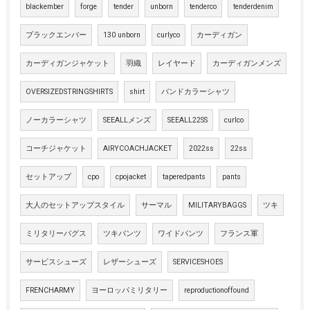
blackember
forge
tender
unborn
tenderco
tenderdenim
ブラックエンバー
130 unborn
curlyco
カーディガン
カーディガンジャケット
羽織
レイヤード
カーディガンメンズ
OVERSIZEDSTRINGSHIRTS
shirt
バンドカラーシャツ
ノーカラーシャツ
SEEALLメンズ
SEEALL22SS
curlco
コーチジャケット
AIRYCOACHJACKET
2022ss
22ss
セットアップ
cpo
cpojacket
taperedpants
pants
大人のセットアップスタイル
サーマル
MILITARYBAGGS
ツキ
ミリタリーバグス
ツキパンツ
ワイドパンツ
フランス軍
サービスシューズ
レザーシューズ
SERVICESHOES
FRENCHARMY
ヨーロッパミリタリー
reproductionoffound