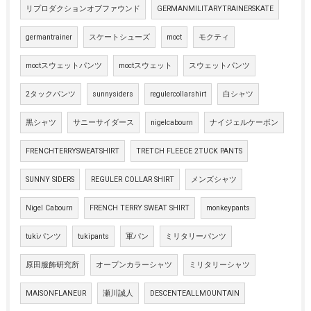
リプロダクションオブファウンド
GERMANMILITARYTRAINERSKATE
germantrainer
スケートシューズ
moct
モクティ
moctスウェットパンツ
moctスウェット
スウェットパンツ
2タックパンツ
sunnysiders
regulercollarshirt
白シャツ
黒シャツ
サニーサイダース
nigelcabourn
ナイジェルケーボン
FRENCHTERRYSWEATSHIRT
TRETCH FLEECE 2TUCK PANTS
SUNNY SIDERS
REGULER COLLAR SHIRT
メンズシャツ
Nigel Cabourn
FRENCH TERRY SWEAT SHIRT
monkeypants
tukiパンツ
tukipants
軍パン
ミリタリーパンツ
原田服飾研究所
オープンカラーシャツ
ミリタリーシャツ
MAISONFLANEUR
瀬川誠人
DESCENTEALLMOUNTAIN