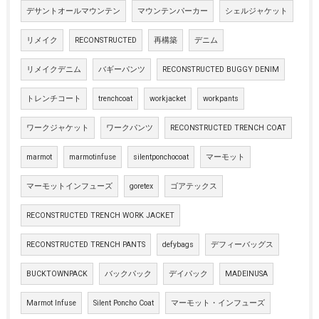
デサントオールマウンテン
マウンテンパーカー
シェルジャケット
リメイク
RECONSTRUCTED
再構築
デニム
リメイクデニム
バギーパンツ
RECONSTRUCTED BUGGY DENIM
トレンチコート
trenchcoat
workjacket
workpants
ワークジャケット
ワークパンツ
RECONSTRUCTED TRENCH COAT
marmot
marmotinfuse
silentponchocoat
マーモット
マーモットインフューズ
goretex
ゴアテックス
RECONSTRUCTED TRENCH WORK JACKET
RECONSTRUCTED TRENCH PANTS
defybags
デフィーバッグス
BUCKTOWNPACK
バックパック
デイパック
MADEINUSA
Marmot Infuse
Silent Poncho Coat
マーモット・インフューズ