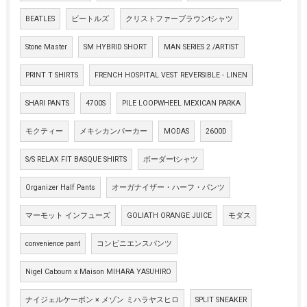
BEATLES
ビートルズ
クリストファーブラウンtシャツ
Stone Master
SM HYBRID SHORT
MAN SERIES 2 /ARTIST
PRINT T SHIRTS
FRENCH HOSPITAL VEST REVERSIBLE - LINEN
SHARI PANTS
4700S
PILE LOOPWHEEL MEXICAN PARKA
モクティー
メキシカンパーカー
MODAS
2600D
S/S RELAX FIT BASQUE SHIRTS
ボーダーtシャツ
Organizer Half Pants
オーガナイザー・ハーフ・パンツ
マーモット インフューズ
GOLIATH ORANGE JUICE
モダス
convenience pant
コンビニエンスパンツ
Nigel Cabourn x Maison MIHARA YASUHIRO
ナイジェルケーボン × メゾン ミハラヤスヒロ
SPLIT SNEAKER