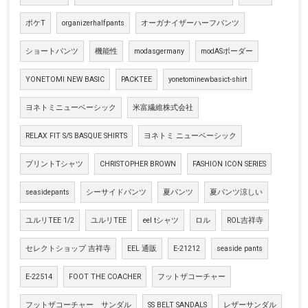
ポケT
organizerhalfpants
オーガナイザーハーフパンツ
ショートパンツ
機能性
modasgermany
modASボーダー
YONETOMI NEW BASIC
PACKTEE
yonetominewbasict-shirt
ヨネトミニューベーシック
米富繊維株式会社
RELAX FIT S/S BASQUE SHIRTS
ヨネトミ ニューベーシック
プリントTシャツ
CHRISTOPHER BROWN
FASHION ICON SERIES
seasidepants
シーサイドパンツ
夏パンツ
夏パンツ涼しい
ユルリTEE 1/2
ユルリTEE
eel tシャツ
ロル
ROL吉祥寺
セレクトショップ 吉祥寺
EEL 通販
E-21212
seaside pants
E-22514
FOOT THE COACHER
フットザコーチャー
フットザコーチャー サンダル
SS BELT SANDALS
レザーサンダル