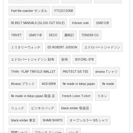
Foot the coacher サンダル
FTC2212008
SS BELT SANDALS (GLOXI CUT SOLE)
Vibram sole
QMD12B
TRIVET
QMD11B
DECO
腕時計
TENDER CO.
ミリタリーウォッチ
ED ROBERT JUDSON
エドロバートジャドソン
エドロバートジャドソン 財布
財布
B01ZWL-57B
THIN - FLAP TRIFOLD WALLET
PROTECT S/S TEE
alvana Tシャツ
Alvana ブランド
ACS-0098
Re made in tokyo japan
Re made
Re made in tokyo japan 取扱 店
French Linen T-shirt
リネン
リュック
ビジネスバッグ
black ember 取扱店
black ember 東京
SHARI SHIRTS
オープンカラー S/S シャツ
開襟シャツ
ブラック エンバー
バッグ