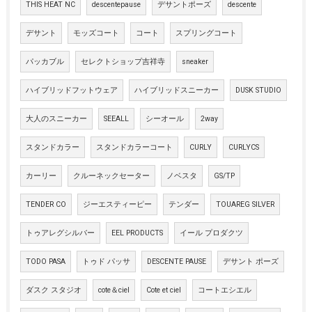
THIS HEAT NC
descentepause
デサントポーズ
descente
デサント
モッズコート
コート
スプリングコート
パッカブル
セレクトショップ吉祥寺
sneaker
ハイブリッドフットウェア
ハイブリッドスニーカー
DUSK STUDIO
大人のスニーカー
SEEALL
シーオール
2way
スタンドカラー
スタンドカラーコート
CURLY
CURLYCS
カーリー
クルーネックセーター
ノベスタ
GS/TP
TENDER CO
ジーエスティーピー
テンダー
TOUAREG SILVER
トゥアレグシルバー
EEL PRODUCTS
イール プロダクツ
TODO PASA
トゥド パッサ
DESCENTE PAUSE
デサント ポーズ
ダスク スタジオ
cote＆ciel
Cote et ciel
コートエシエル