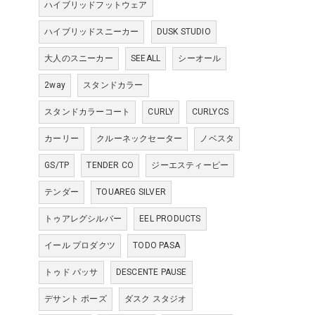
ハイブリッドフットウェア
ハイブリッドスニーカー
DUSK STUDIO
大人のスニーカー
SEEALL
シーオール
2way
スタンドカラー
スタンドカラーコート
CURLY
CURLYCS
カーリー
クルーネックセーター
ノベスタ
GS/TP
TENDER CO
ジーエスティーピー
テンダー
TOUAREG SILVER
トゥアレグシルバー
EEL PRODUCTS
イール プロダクツ
TODO PASA
トゥド パッサ
DESCENTE PAUSE
デサント ポーズ
ダスク スタジオ