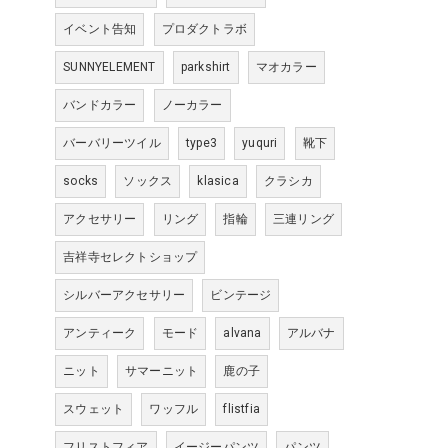
イベント告知
プロダクトラボ
SUNNYELEMENT
parkshirt
マオカラー
バンドカラー
ノーカラー
バーバリーツイル
type3
yuquri
靴下
socks
ソックス
klasica
クラシカ
アクセサリー
リング
指輪
三連リング
吉祥寺セレクトショップ
シルバーアクセサリー
ビンテージ
アンティーク
モード
alvana
アルバナ
ニット
サマーニット
鹿の子
スウェット
ワッフル
flistfia
フリストフィア
イージーパンツ
パンツ