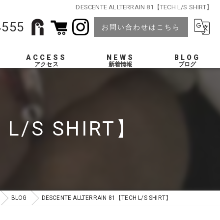
DESCENTE ALLTERRAIN 81【TECH L/S SHIRT】
4555
お問い合わせはこちら
ACCESS
NEWS
BLOG
 L/S SHIRT】
BLOG
DESCENTE ALLTERRAIN 81【TECH L/S SHIRT】