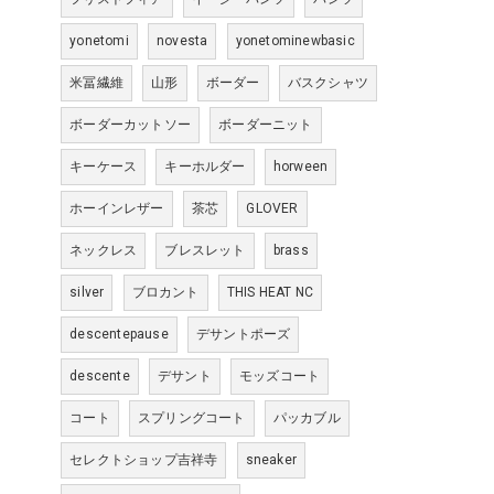
yonetomi
novesta
yonetominewbasic
米冨繊維
山形
ボーダー
バスクシャツ
ボーダーカットソー
ボーダーニット
キーケース
キーホルダー
horween
ホーインレザー
茶芯
GLOVER
ネックレス
ブレスレット
brass
silver
ブロカント
THIS HEAT NC
descentepause
デサントポーズ
descente
デサント
モッズコート
コート
スプリングコート
パッカブル
セレクトショップ吉祥寺
sneaker