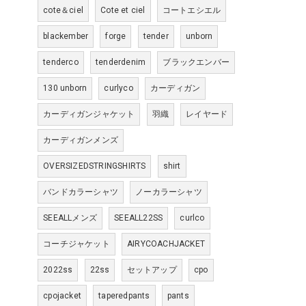
cote＆ciel
Cote et ciel
コートエシエル
blackember
forge
tender
unborn
tenderco
tenderdenim
ブラックエンバー
130 unborn
curlyco
カーディガン
カーディガンジャケット
羽織
レイヤード
カーディガンメンズ
OVERSIZEDSTRINGSHIRTS
shirt
バンドカラーシャツ
ノーカラーシャツ
SEEALLメンズ
SEEALL22SS
curlco
コーチジャケット
AIRYCOACHJACKET
2022ss
22ss
セットアップ
cpo
cpojacket
taperedpants
pants