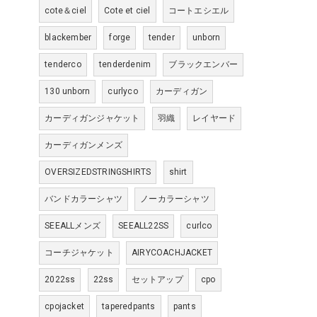
cote＆ciel
Cote et ciel
コートエシエル
blackember
forge
tender
unborn
tenderco
tenderdenim
ブラックエンバー
130 unborn
curlyco
カーディガン
カーディガンジャケット
羽織
レイヤード
カーディガンメンズ
OVERSIZEDSTRINGSHIRTS
shirt
バンドカラーシャツ
ノーカラーシャツ
SEEALLメンズ
SEEALL22SS
curlco
コーチジャケット
AIRYCOACHJACKET
2022ss
22ss
セットアップ
cpo
cpojacket
taperedpants
pants