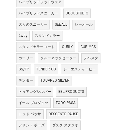
ハイブリッドフットウェア
ハイブリッドスニーカー
DUSK STUDIO
大人のスニーカー
SEEALL
シーオール
2way
スタンドカラー
スタンドカラーコート
CURLY
CURLYCS
カーリー
クルーネックセーター
ノベスタ
GS/TP
TENDER CO
ジーエスティーピー
テンダー
TOUAREG SILVER
トゥアレグシルバー
EEL PRODUCTS
イール プロダクツ
TODO PASA
トゥド パッサ
DESCENTE PAUSE
デサント ポーズ
ダスク スタジオ