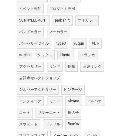
イベント告知
プロダクトラボ
SUNNYELEMENT
parkshirt
マオカラー
バンドカラー
ノーカラー
バーバリーツイル
type3
yuquri
靴下
socks
ソックス
klasica
クラシカ
アクセサリー
リング
指輪
三連リング
吉祥寺セレクトショップ
シルバーアクセサリー
ビンテージ
アンティーク
モード
alvana
アルバナ
ニット
サマーニット
鹿の子
スウェット
ワッフル
flistfia
フリストフィア
イージーパンツ
パンツ