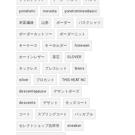
yonetomi
novesta
yonetominewbasic
米冨繊維
山形
ボーダー
バスクシャツ
ボーダーカットソー
ボーダーニット
キーケース
キーホルダー
horween
ホーインレザー
茶芯
GLOVER
ネックレス
ブレスレット
brass
silver
ブロカント
THIS HEAT NC
descentepause
デサントポーズ
descente
デサント
モッズコート
コート
スプリングコート
パッカブル
セレクトショップ吉祥寺
sneaker