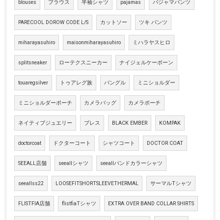
blouses
ブラウス
半袖シャツ
pajamas
パジャマパンツ
PARECOOL DOROW CODE L/S
カットソー
ツキ パンツ
miharayasuhiro
maisonmiharayasuhiro
ミハラヤスヒロ
splitsneaker
ローテクスニーカー
ナイジェルケーボーン
touaregsilver
トゥアレグ族
バングル
ミニショルダー
ミニショルダーポーチ
カメラバッグ
カメラポーチ
ネイティブジュエリー
ブレス
BLACK EMBER
KOMPAK
doctorcoat
ドクターコート
シャツコート
DOCTOR COAT
SEEALL店舗
seeallシャツ
seeallバンドカラーシャツ
seeallss22
LOOSEFITSHORTSLEEVETHERMAL
サーマルTシャツ
FLISTFIA店舗
flistfiaTシャツ
EXTRA OVER BAND COLLAR SHIRTS