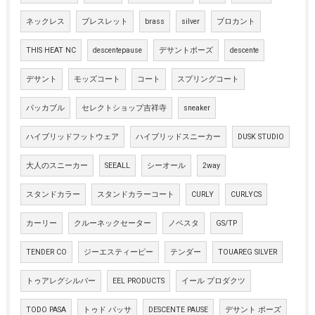
ネックレス
ブレスレット
brass
silver
ブロカント
THIS HEAT NC
descentepause
デサントポーズ
descente
デサント
モッズコート
コート
スプリングコート
パッカブル
セレクトショップ吉祥寺
sneaker
ハイブリッドフットウェア
ハイブリッドスニーカー
DUSK STUDIO
大人のスニーカー
SEEALL
シーオール
2way
スタンドカラー
スタンドカラーコート
CURLY
CURLYCS
カーリー
クルーネックセーター
ノベスタ
GS/TP
TENDER CO
ジーエスティーピー
テンダー
TOUAREG SILVER
トゥアレグシルバー
EEL PRODUCTS
イール プロダクツ
TODO PASA
トゥド パッサ
DESCENTE PAUSE
デサント ポーズ