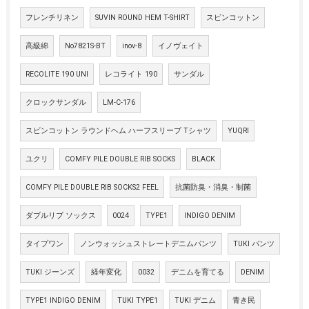
フレンチリネン
SUVIN ROUND HEM T-SHIRT
スビンコットン
高級綿
No7821S-BT
inov-8
イノヴェイト
RECOLITE 190 UNI
レコライト 190
サンダル
クロックサンダル
LM-C-176
スビンコットン ラウンドヘム ハーフスリーブ Tシャツ
YUQRI
ユクリ
COMFY PILE DOUBLE RIB SOCKS
BLACK
COMFY PILE DOUBLE RIB SOCKS2 FEEL
抗菌防臭・消臭・制菌
ダブルリブ ソックス
0024
TYPE1
INDIGO DENIM
タイプワン
ノンウォッシュストレートデニムパンツ
TUKI パンツ
TUKI ジーンズ
経年変化
0032
デニムを育てる
DENIM
TYPE1 INDIGO DENIM
TUKI TYPE1
TUKI デニム
青き民