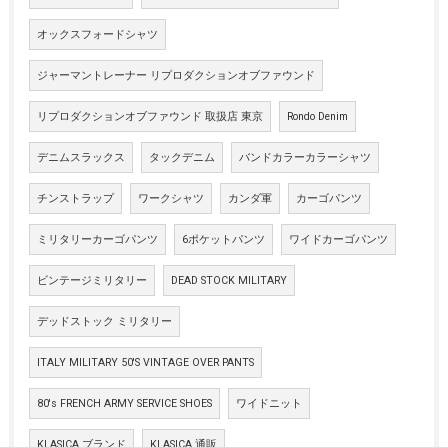
オックスフォードシャツ
ジャーマントレーナー リプロダクションオブファウンド
リプロダクションオブファウンド 取扱店 東京
Rondo Denim
デニムスラックス
タックデニム
バンドカラーカラーシャツ
チンストラップ
ワークシャツ
カンダ軍
カーゴパンツ
ミリタリーカーゴパンツ
6ポケットパンツ
ワイドカーゴパンツ
ビンテージミリタリー
DEAD STOCK MILITARY
デッドストック ミリタリー
ITALY MILITARY 50'S VINTAGE OVER PANTS
80's FRENCH ARMY SERVICE SHOES
ワイドニット
KLASICA ブランド
KLASICA 通販