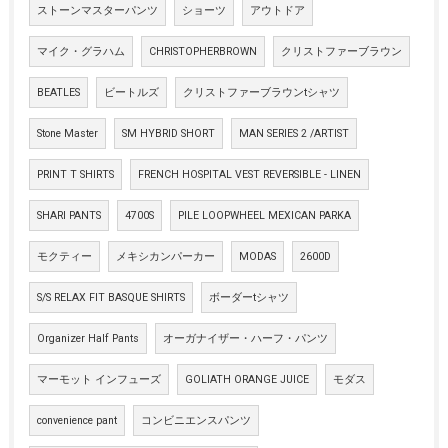
ストーンマスターパンツ
ショーツ
アウトドア
マイク・グラハム
CHRISTOPHERBROWN
クリストファーブラウン
BEATLES
ビートルズ
クリストファーブラウンtシャツ
Stone Master
SM HYBRID SHORT
MAN SERIES 2 /ARTIST
PRINT T SHIRTS
FRENCH HOSPITAL VEST REVERSIBLE - LINEN
SHARI PANTS
4700S
PILE LOOPWHEEL MEXICAN PARKA
モクティー
メキシカンパーカー
MODAS
2600D
S/S RELAX FIT BASQUE SHIRTS
ボーダーtシャツ
Organizer Half Pants
オーガナイザー・ハーフ・パンツ
マーモット インフューズ
GOLIATH ORANGE JUICE
モダス
convenience pant
コンビニエンスパンツ