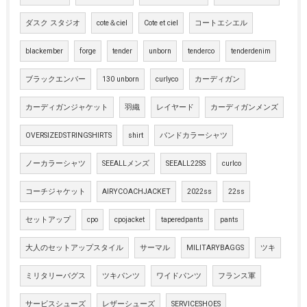
ダスク スタジオ
cote＆ciel
Cote et ciel
コートエシエル
blackember
forge
tender
unborn
tenderco
tenderdenim
ブラックエンバー
130 unborn
curlyco
カーディガン
カーディガンジャケット
羽織
レイヤード
カーディガンメンズ
OVERSIZEDSTRINGSHIRTS
shirt
バンドカラーシャツ
ノーカラーシャツ
SEEALLメンズ
SEEALL22SS
curlco
コーチジャケット
AIRYCOACHJACKET
2022ss
22ss
セットアップ
cpo
cpojacket
taperedpants
pants
大人のセットアップスタイル
サーマル
MILITARYBAGGS
ツキ
ミリタリーバグス
ツキパンツ
ワイドパンツ
フランス軍
サービスシューズ
レザーシューズ
SERVICESHOES