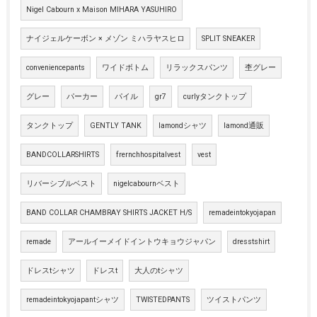
Nigel Cabourn x Maison MIHARA YASUHIRO
ナイジェルケーボン × メゾン ミハラヤスヒロ
SPLIT SNEAKER
conveniencepants
ワイドボトム
リラックスパンツ
杢グレー
グレー
パーカー
パイル
gr7
curlyタンクトップ
タンクトップ
GENTLY TANK
lamondシャツ
lamond通販
BANDCOLLARSHIRTS
frernchhospitalvest
vest
リバーシブルベスト
nigelcabournベスト
BAND COLLAR CHAMBRAY SHIRTS JACKET H/S
remadeintokyojapan
remade
アールイーメイドイントウキョウジャパン
dresstshirt
ドレスtシャツ
ドレスt
大人のtシャツ
remadeintokyojapantシャツ
TWISTEDPANTS
ツイストパンツ