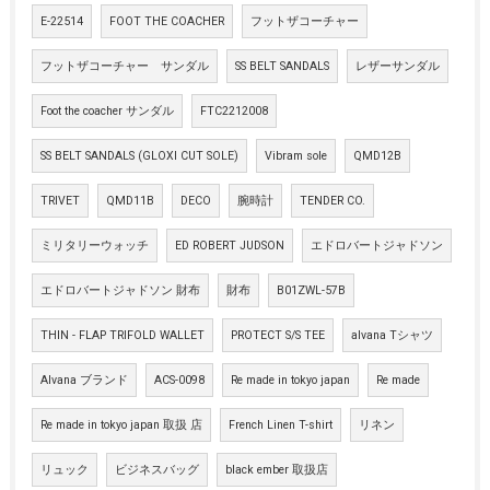
E-22514
FOOT THE COACHER
フットザコーチャー
フットザコーチャー サンダル
SS BELT SANDALS
レザーサンダル
Foot the coacher サンダル
FTC2212008
SS BELT SANDALS (GLOXI CUT SOLE)
Vibram sole
QMD12B
TRIVET
QMD11B
DECO
腕時計
TENDER CO.
ミリタリーウォッチ
ED ROBERT JUDSON
エドロバートジャドソン
エドロバートジャドソン 財布
財布
B01ZWL-57B
THIN - FLAP TRIFOLD WALLET
PROTECT S/S TEE
alvana Tシャツ
Alvana ブランド
ACS-0098
Re made in tokyo japan
Re made
Re made in tokyo japan 取扱 店
French Linen T-shirt
リネン
リュック
ビジネスバッグ
black ember 取扱店