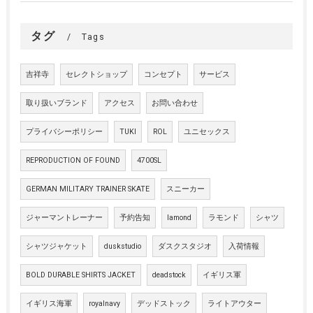
タグ
Tags
吉祥寺
セレクトショップ
コンセプト
サービス
取り扱いブランド
アクセス
お問い合わせ
プライバシーポリシー
TUKI
ROL
ユニセックス
REPRODUCTION OF FOUND
4700SL
GERMAN MILITARY TRAINER SKATE
スニーカー
ジャーマントレーナー
予約告知
lamond
ラモンド
シャツ
シャツジャケット
duskstudio
ダスクスタジオ
入荷情報
BOLD DURABLE SHIRTS JACKET
deadstock
イギリス軍
イギリス海軍
royalnavy
デッドストック
ライトアウター