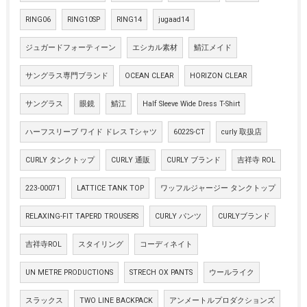
RING06
RING10SP
RING14
jugaad14
ジュガードフォーティーン
エシカル素材
鯖江メイド
サングラス専門ブランド
OCEAN CLEAR
HORIZON CLEAR
サングラス
眼鏡
鯖江
Half Sleeve Wide Dress T-Shirt
ハーフスリーブ ワイド ドレス Tシャツ
6022S-CT
curly 取扱店
CURLY タンクトップ
CURLY 通販
CURLY ブランド
吉祥寺 ROL
223-00071
LATTICE TANK TOP
ワッフルジャージー タンクトップ
RELAXING-FIT TAPERD TROUSERS
CURLY パンツ
CURLYブランド
吉祥寺ROL
スタイリング
コーディネイト
UN METRE PRODUCTIONS
STRECH OX PANTS
ウールライク
スラックス
TWO LINE BACKPACK
アンメートルプロダクションズ