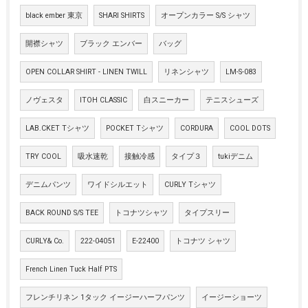
black ember 東京
SHARI SHIRTS
オープンカラー S/S シャツ
開襟シャツ
ブラック エンバー
バッグ
OPEN COLLAR SHIRT - LINEN TWILL
リネンシャツ
LM-S-083
ノヴェスタ
ITOH CLASSIC
白スニーカー
テニスシューズ
LAB.CKET Tシャツ
POCKET Tシャツ
CORDURA
COOL DOTS
TRY COOL
吸水速乾
接触冷感
タイプ３
tukiデニム
デニムパンツ
ワイドシルエット
CURLY Tシャツ
BACK ROUND S/S TEE
トコナツシャツ
タイプスリー
CURLY& Co.
222-04051
E-22400
トコナツ シャツ
French Linen Tuck Half PTS
フレンチリネン 1タック イージーハーフパンツ
イージーショーツ