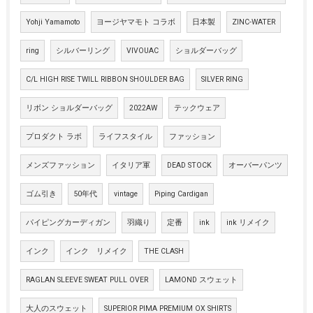
Yohji Yamamoto
ヨージヤマモト コラボ
日本製
ZINC-WATER
ring
シルバーリング
VIVOUAC
ショルダーバッグ
C/L HIGH RISE TWILL RIBBON SHOULDER BAG
SILVER RING
リボン ショルダーバッグ
2022AW
テックウェア
プロダクト ラボ
ライフスタイル
ファッション
メンズファッション
イタリア軍
DEAD STOCK
オーバーパンツ
ゴム引き
50年代
vintage
Piping Cardigan
パイピングカーディガン
羽織り
定番
ink
ink リメイク
インク
インク リメイク
THE CLASH
RAGLAN SLEEVE SWEAT PULL OVER
LAMOND スウェット
大人のスウェット
SUPERIOR PIMA PREMIUM OX SHIRTS