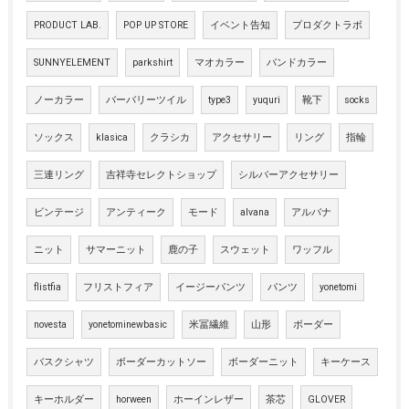
PRODUCT LAB.
POP UP STORE
イベント告知
プロダクトラボ
SUNNYELEMENT
parkshirt
マオカラー
バンドカラー
ノーカラー
バーバリーツイル
type3
yuquri
靴下
socks
ソックス
klasica
クラシカ
アクセサリー
リング
指輪
三連リング
吉祥寺セレクトショップ
シルバーアクセサリー
ビンテージ
アンティーク
モード
alvana
アルバナ
ニット
サマーニット
鹿の子
スウェット
ワッフル
flistfia
フリストフィア
イージーパンツ
パンツ
yonetomi
novesta
yonetominewbasic
米冨繊維
山形
ボーダー
バスクシャツ
ボーダーカットソー
ボーダーニット
キーケース
キーホルダー
horween
ホーインレザー
茶芯
GLOVER