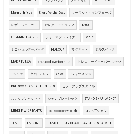
BUCKTOWNPACK
バックパック
デイパック
MADEINUSA
Marmot Infuse
Silent Poncho Coat
マーモット・インフューズ
レザースニーカー
セレクトッショップ
1700L
GERMAN TRAINER
ジャーマントレイナー
venue
ミニショルダーバッグ
FIDLOCK
マグネット
ミルスペック
MADE IN USA
dresscodeoverteeshirts
ドレスコードオーバーtシャツ
Tシャツ
半袖Tシャツ
sstee
tシャツメンズ
DRESSCODE OVER TEE SHIRTS
セットアップスタイル
スナップジャケット
シャンブレーシャツ
STAND SNAP JACKET
MIDDLE WIDE PANTS
parecooldorowcodels
ロングTシャツ
ロンT
LM-S-075
BAND COLLAR CHAMBRAY SHIRTS JACKET