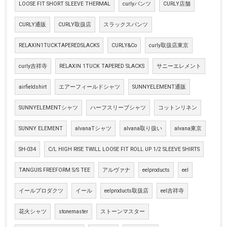
LOOSE FIT SHORT SLEEVE THERMAL
curlyパンツ
CURLY店舗
CURLY通販
CURLY取扱店
スラックスパンツ
RELAXIN1TUCKTAPEREDSLACKS
CURLY&Co
curly取扱店東京
curly吉祥寺
RELAXIN 1TUCK TAPERED SLACKS
サニーエレメント
airfieldshirt
エアーフィールドシャツ
SUNNYELEMENT通販
SUNNYELEMENTシャツ
ハーフスリーブシャツ
コットンリネン
SUNNY ELEMENT
alvanaTシャツ
alvana取り扱い
alvana東京
SH-034
C/L HIGH RISE TWILL LOOSE FIT ROLL UP 1/2 SLEEVE SHIRTS
TANGUIS FREEFORM S/S TEE
アルヴァナ
eelproducts
eel
イールプロダクツ
イール
eelproducts取扱店
eel吉祥寺
花火シャツ
stonemaster
ストーンマスター