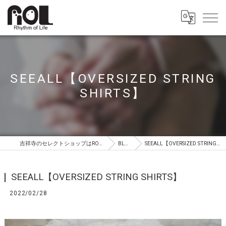
SEEALL【OVERSIZED STRING
SHIRTS】
吉祥寺のセレクトショップはROL（ロル）
BLOG
SEEALL【OVERSIZED STRING SHIRTS】
SEEALL【OVERSIZED STRING SHIRTS】
2022/02/28