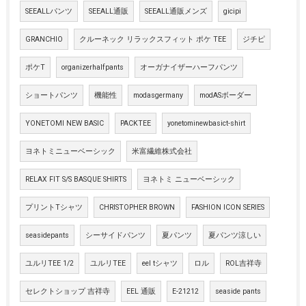
SEEALLパンツ
SEEALL通販
SEEALL通販メンズ
gicipi
GRANCHIO
クルーネック リラックスフィット ポケ TEE
ジチピ
ポケT
organizerhalfpants
オーガナイザーハーフパンツ
ショートパンツ
機能性
modasgermany
modASボーダー
YONETOMI NEW BASIC
PACKTEE
yonetominewbasict-shirt
ヨネトミニューベーシック
米富繊維株式会社
RELAX FIT S/S BASQUE SHIRTS
ヨネトミ ニューベーシック
プリントTシャツ
CHRISTOPHER BROWN
FASHION ICON SERIES
seasidepants
シーサイドパンツ
夏パンツ
夏パンツ涼しい
ユルリTEE 1/2
ユルリTEE
eel tシャツ
ロル
ROL吉祥寺
セレクトショップ 吉祥寺
EEL 通販
E-21212
seaside pants