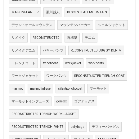
MAISONFLANEUR
瀬川誠人
DESCENTEALLMOUNTAIN
デサントオールマウンテン
マウンテンパーカー
シェルジャケット
リメイク
RECONSTRUCTED
再構築
デニム
リメイクデニム
バギーパンツ
RECONSTRUCTED BUGGY DENIM
トレンチコート
trenchcoat
workjacket
workpants
ワークジャケット
ワークパンツ
RECONSTRUCTED TRENCH COAT
marmot
marmotinfuse
silentponchocoat
マーモット
マーモットインフューズ
goretex
ゴアテックス
RECONSTRUCTED TRENCH WORK JACKET
RECONSTRUCTED TRENCH PANTS
defybags
デフィーバッグス