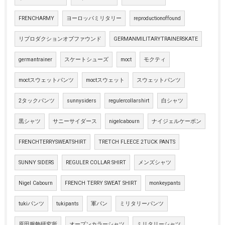
FRENCHARMY
ヨーロッパミリタリー
reproductionoffound
リプロダクションオブファウンド
GERMANMILITARYTRAINERSKATE
germantrainer
スケートシューズ
moct
モクティ
moctスウェットパンツ
moctスウェット
スウェットパンツ
2タックパンツ
sunnysiders
regulercollarshirt
白シャツ
黒シャツ
サニーサイダース
nigelcabourn
ナイジェルケーボン
FRENCHTERRYSWEATSHIRT
TRETCH FLEECE 2TUCK PANTS
SUNNY SIDERS
REGULER COLLAR SHIRT
メンズシャツ
Nigel Cabourn
FRENCH TERRY SWEAT SHIRT
monkeypants
tukiパンツ
tukipants
軍パン
ミリタリーパンツ
原田服飾研究所
オープンカラーシャツ
ミリタリーシャツ