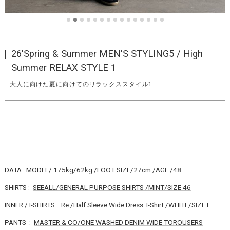
26'Spring & Summer MEN'S STYLING5 / High
Summer RELAX STYLE 1
大人に向けた夏に向けてのリラックススタイル1
DATA : MODEL/ 175kg/62kg /FOOT SIZE/27cm /AGE /48
SHIRTS :
SEEALL/GENERAL PURPOSE SHIRTS /MINT/SIZE 46
INNER /T-SHIRTS :
Re /Half Sleeve Wide Dress T-Shirt /WHITE/SIZE L
PANTS :
MASTER & CO/ONE WASHED DENIM WIDE TOROUSERS