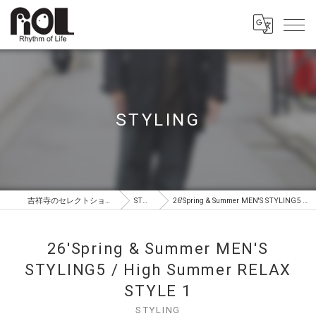
STYLING
吉祥寺のセレクトショップはROL（ロル）
STYLING
26'Spring & Summer MEN'S STYLING5 / High Summer RELAX STYLE 1
26'Spring & Summer MEN'S
STYLING5 / High Summer RELAX
STYLE 1
STYLING