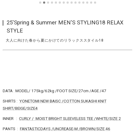
25'Spring & Summer MEN'S STYLING18 RELAX
STYLE
大人に向けた春から夏にかけてのリラックススタイル18
DATA : MODEL/ 175kg/62kg /FOOT SIZE/27cm /AGE /47
SHIRTS :
YONETOMI NEW BAISC /COTTON SUKASHI KNIT
SHIRT/BEIGE/SIZE4
INNER :
CURLY / MOIST BRIGHT SLEEVELESS TEE /WHITE/SIZE 2
PANTS :
FANTASTICDAYS /UNCREASE-M /BROWN/SIZE 46