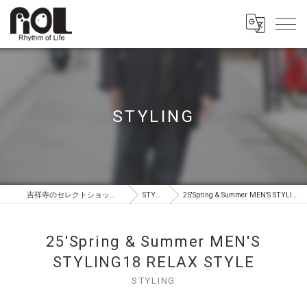
STYLING
吉祥寺のセレクトショップはROL（ロル）
STYLING
25'Spring & Summer MEN'S STYLING18 RELAX STYLE
25'Spring & Summer MEN'S
STYLING18 RELAX STYLE
STYLING